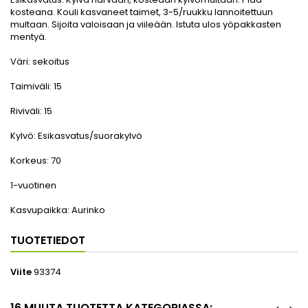
kosteana. Kouli kasvaneet taimet, 3-5/ruukku lannoitettuun
multaan. Sijoita valoisaan ja viileään. Istuta ulos yöpakkasten
mentyä.
Väri:
sekoitus
Taimiväli:
15
Riviväli:
15
Kylvö:
Esikasvatus/suorakylvö
Korkeus:
70
1-vuotinen
Kasvupaikka:
Aurinko
TUOTETIEDOT
Viite
93374
16 MUUTA TUOTETTA KATEGORIASSA: