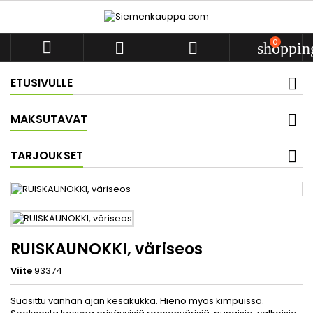
0



shoppin
ETUSIVULLE
MAKSUTAVAT
TARJOUKSET
RUISKAUNOKKI, väriseos
Viite
93374
Suosittu vanhan ajan kesäkukka. Hieno myös kimpuissa.