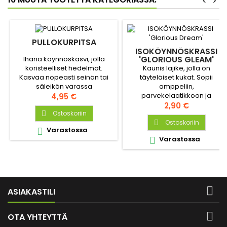
<
>
PULLOKURPITSA
ISOKÖYNNÖSKRASSI
'GLORIOUS GLEAM'
Ihana köynnöskasvi, jolla
Kaunis lajike, jolla on
koristeelliset hedelmät.
täyteläiset kukat. Sopii
Kasvaa nopeasti seinän tai
amppeliin,
säleikön varassa
parvekelaatikkoon ja
aurinkoisessa paikassa.
Hinta
4,95 €
maanpeitekasviksi. Kukat voi
Hinta
2,90 €
syödä, koristeellinen
Ostoskoriin

salaateissa.
Ostoskoriin

Varastossa

Varastossa


ASIAKASTILI

OTA YHTEYTTÄ