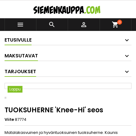
0



shopping_cart
ETUSIVULLE
MAKSUTAVAT
TARJOUKSET
Loppu
TUOKSUHERNE 'Knee-Hi' seos
Viite
87774
Matalakasvuinen ja hyväntuoksuinen tuoksuherne. Kaunis