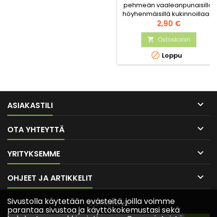
pehmeän vaaleanpunaisilla,
höyhenmäisillä kukinnoillaan.
Sen sirot, pystyt kukkatähkät
Hinta
2,90 €
tuovat istutuksiin keveyttä ja
modernia ilmettä, ja kasvi
Ostoskoriin

sopii erinomaisesti niin

Loppu
kukkapenkkeihin, ruukkuihin
kuin leikkokukaksikin.

ASIAKASTILI

OTA YHTEYTTÄ

YRITYKSEMME

OHJEET JA ARTIKKELIT
Sivustolla käytetään evästeitä, joilla voimme
UUTISKIRJE
parantaa sivustoa ja käyttökokemustasi sekä