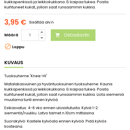
kukkapenkissä ja leikkokukkana. Ei kaipaa tukea. Poista
kuihtuneet kukat, jolloin saat runsaammin kukkia.
3,95 €
Sisältää alv:n
Ostoskoriin
Määrä


Loppu
KUVAUS
Tuoksuherne 'Knee-Hi'
Matalakasvuinen ja hyväntuoksuinen tuoksuherne. Kaunis
kukkapenkissä ja leikkokukkana. Ei kaipaa tukea. Poista
kuihtuneet kukat, jolloin saat runsaammin kukkia. Liota siemeniä
muutama tunti ennen kylvöä.
Esikasvatus: 4-6 vko ennen ulosistutusta. Kylvä 1-2
siementä/ruukku. Latvo taimet n.10cm mittaisina.
Suorakylvö: Kastele kylvöala ennen kylvöä. Pidä kylvös
kosteana.