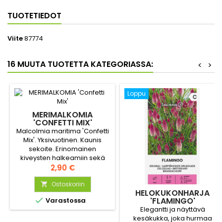
TUOTETIEDOT
Viite
87774
16 MUUTA TUOTETTA KATEGORIASSA:
<
>
Loppu
MERIMALKOMIA
'CONFETTI MIX'
Malcolmia maritima 'Confetti
Mix'. Yksivuotinen. Kaunis
sekoite. Erinomainen
kiveysten halkeamiin sekä
kukkapenkkien
Hinta
2,90 €
reunuskasviksi. Korkeus 20
Ostoskoriin
cm.

HELOKUKONHARJA

'FLAMINGO'
Varastossa
Elegantti ja näyttävä
kesäkukka, joka hurmaa