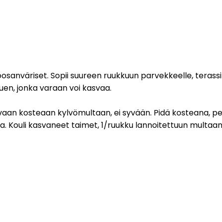
sanväriset. Sopii suureen ruukkuun parvekkeelle, terassille
uen, jonka varaan voi kasvaa.
arvaan kosteaan kylvömultaan, ei syvään. Pidä kosteana, 
aloa. Kouli kasvaneet taimet, 1/ruukku lannoitettuun multaa