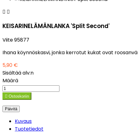


KEISARINELÄMÄNLANKA 'Split Second'
Viite
95877
Ihana köynnöskasvi, jonka kerrotut kukat ovat roosanväris
5,90 €
Sisältää alv:n
Määrä

Ostoskoriin
Kuvaus
Tuotetiedot