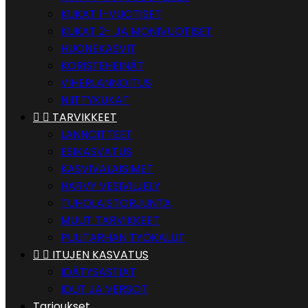
KUKAT 1-VUOTISET
KUKAT 2- JA MONIVUOTISET
HUONEKASVIT
KORISTEHEINÄT
VIHERLANNOITUS
NIITTYKUKAT


TARVIKKEET
LANNOITTEET
ESIKASVATUS
KASVIVALAISIMET
HARVY VESIVILJELY
TUHOLAISTORJUNTA
MUUT TARVIKKEET
PUUTARHAN TYÖKALUT


ITUJEN KASVATUS
IDÄTYSASTIAT
IDUT JA VERSOT
Tarjoukset