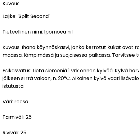
Kuvaus
Lajike:
'Split Second'
Tieteellinen nimi:
Ipomoea nil
Kuvaus:
Ihana köynnöskasvi, jonka kerrotut kukat ovat roo
maassa, lämpimässä ja suojaisessa paikassa. Tarvitsee t
Esikasvatus:
Liota siemeniä 1 vrk ennen kylvöä. Kylvä h
jälkeen siirrä valoon, n. 20°C. Aikainen kylvö vaati lisäv
istutusta.
Väri:
roosa
Taimiväli:
25
Riviväli:
25