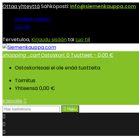
Ottaa yhteyttä
Sähköposti:
info@siemenkauppa.com
Kirjaudu sisään
Luo tili
Tervetuloa,
Kirjaudu sisään
tai
Luo tili
shopping_cart
Ostoskori:
0
Tuotteet - 0,00 €
Ostoskorissasi ei ole enää tuotteita
Toimitus
Yhteensä
0,00 €
Kassalle


Haku


