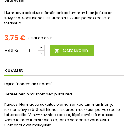
Viite
95891
Hurmaava sekoitus elämänlankaa tumman liilan ja fuksian
sävyissä. Sopii hienosti suureen ruukkuun parvekkeelle tai
terassille.
3,75 €
Sisältää alv:n
Ostoskoriin
Määrä

KUVAUS
Lajike:
'Bohemian Shades'
Tieteellinen nimi:
Ipomoea purpurea
Kuvaus:
Hurmaava sekoitus elämänlankaa tumman liilan ja
fuksian sävyissä. Sopii hienosti suureen ruukkuun parvekkeelle
tai terassille. Viihtyy ravinteikkaassa, läpäisevässä maassa.
Aseta taimen tueksi säleikkö, jonka varaan se voi nousta.
Siemenet ovat myrkyllisiä.