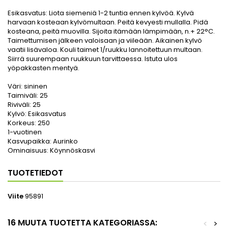
Esikasvatus:
Liota siemeniä 1-2 tuntia ennen kylvöä. Kylvä
harvaan kosteaan kylvömultaan. Peitä kevyesti mullalla. Pidä
kosteana, peitä muovilla. Sijoita itämään lämpimään, n.+ 22°C.
Taimettumisen jälkeen valoisaan ja viileään. Aikainen kylvö
vaatii lisävaloa. Kouli taimet 1/ruukku lannoitettuun multaan.
Siirrä suurempaan ruukkuun tarvittaessa. Istuta ulos
yöpakkasten mentyä.
Väri:
sininen
Taimiväli:
25
Riviväli:
25
Kylvö:
Esikasvatus
Korkeus:
250
1-vuotinen
Kasvupaikka:
Aurinko
Ominaisuus:
Köynnöskasvi
TUOTETIEDOT
Viite
95891
16 MUUTA TUOTETTA KATEGORIASSA:
<
>