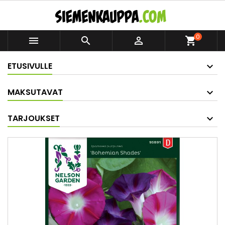
0



shopping_cart
ETUSIVULLE
MAKSUTAVAT
TARJOUKSET