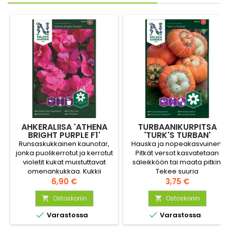
AHKERALIISA 'ATHENA
TURBAANIKURPITSA
BRIGHT PURPLE F1'
'TURK'S TURBAN'
Runsaskukkainen kaunotar,
Hauska ja nopeakasvuinen.
jonka puolikerrotut ja kerrotut
Pitkät versot kasvatetaan
violetit kukat muistuttavat
säleikköön tai maata pitkin.
omenankukkaa. Kukkii
Tekee suuria
sitkeästi varjoisassakin
Hinta
turbaaninmuotoisia,
Hinta
6,90 €
3,75 €
paikassa.
monenvärisiä kurpitsoja.
Ostoskoriin
Ostoskoriin




Varastossa
Varastossa