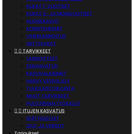
KUKAT 1-VUOTISET
KUKAT 2- JA MONIVUOTISET
HUONEKASVIT
KORISTEHEINÄT
VIHERLANNOITUS
NIITTYKUKAT


TARVIKKEET
LANNOITTEET
ESIKASVATUS
KASVIVALAISIMET
HARVY VESIVILJELY
TUHOLAISTORJUNTA
MUUT TARVIKKEET
PUUTARHAN TYÖKALUT


ITUJEN KASVATUS
IDÄTYSASTIAT
IDUT JA VERSOT
Tarjoukset