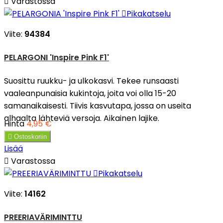

Varastossa

Pikakatselu
Viite:
94384
PELARGONI 'Inspire Pink F1'
Suosittu ruukku- ja ulkokasvi. Tekee runsaasti
vaaleanpunaisia kukintoja, joita voi olla 15-20
samanaikaisesti. Tiivis kasvutapa, jossa on useita
alhaalta lähteviä versoja. Aikainen lajike.
Hinta
4,95 €

Ostoskoriin
Lisää

Varastossa

Pikakatselu
Viite:
14162
PREERIAVÄRIMINTTU