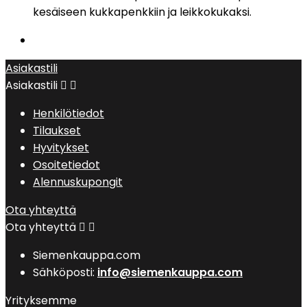
kesäiseen kukkapenkkiin ja leikkokukaksi.
Asiakastili
Asiakastili


Henkilötiedot
Tilaukset
Hyvitykset
Osoitetiedot
Alennuskupongit
Ota yhteyttä
Ota yhteyttä


Siemenkauppa.com
Sähköposti:
info@siemenkauppa.com
Yrityksemme