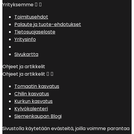
Yrityksemme


Toimitusehdot
Palaute ja tuote-ehdotukset
Tietosuojaseloste
Yritysinfo
Sivukartta
Ohjeet ja artikkelit
Ohjeet ja artikkelit


Tomaatin kasvatus
Chilin kasvatus
Kurkun kasvatus
Kylvökalenteri
Siemenkaupan Blogi
Sivustolla käytetään evästeitä, joilla voimme parantaa