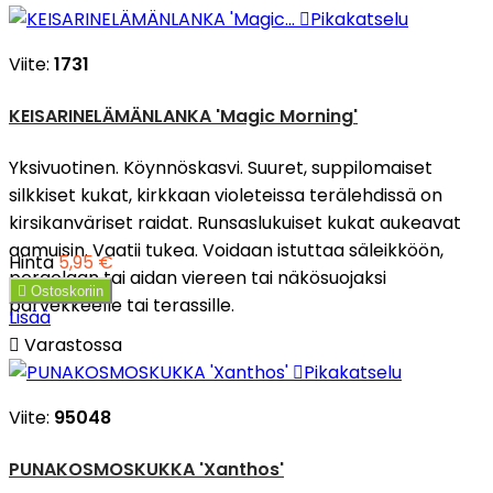

Pikakatselu
Viite:
1731
KEISARINELÄMÄNLANKA 'Magic Morning'
Yksivuotinen. Köynnöskasvi. Suuret, suppilomaiset
silkkiset kukat, kirkkaan violeteissa terälehdissä on
kirsikanväriset raidat. Runsaslukuiset kukat aukeavat
aamuisin. Vaatii tukea. Voidaan istuttaa säleikköön,
Hinta
5,95 €
pergolaan tai aidan viereen tai näkösuojaksi

Ostoskoriin
parvekkeelle tai terassille.
Lisää

Varastossa

Pikakatselu
Viite:
95048
PUNAKOSMOSKUKKA 'Xanthos'