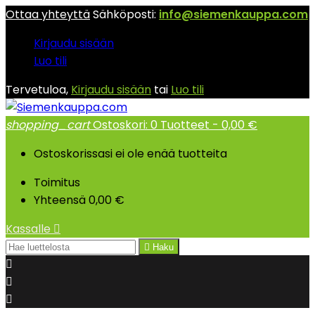
Ottaa yhteyttä
Sähköposti:
info@siemenkauppa.com
Kirjaudu sisään
Luo tili
Tervetuloa,
Kirjaudu sisään
tai
Luo tili
shopping_cart
Ostoskori:
0
Tuotteet - 0,00 €
Ostoskorissasi ei ole enää tuotteita
Toimitus
Yhteensä
0,00 €
Kassalle


Haku


