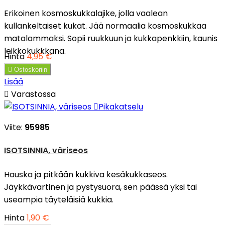
Erikoinen kosmoskukkalajike, jolla vaalean
kullankeltaiset kukat. Jää normaalia kosmoskukkaa
matalammaksi. Sopii ruukkuun ja kukkapenkkiin, kaunis
leikkokukkkana.
Hinta
4,95 €

Ostoskoriin
Lisää

Varastossa

Pikakatselu
Viite:
95985
ISOTSINNIA, väriseos
Hauska ja pitkään kukkiva kesäkukkaseos.
Jäykkävartinen ja pystysuora, sen päässä yksi tai
useampia täyteläisiä kukkia.
Hinta
1,90 €