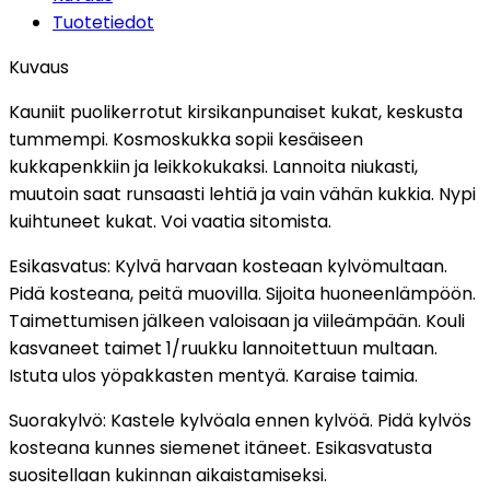
Tuotetiedot
Kuvaus
Kauniit puolikerrotut kirsikanpunaiset kukat, keskusta
tummempi. Kosmoskukka sopii kesäiseen
kukkapenkkiin ja leikkokukaksi. Lannoita niukasti,
muutoin saat runsaasti lehtiä ja vain vähän kukkia. Nypi
kuihtuneet kukat. Voi vaatia sitomista.
Esikasvatus: Kylvä harvaan kosteaan kylvömultaan.
Pidä kosteana, peitä muovilla. Sijoita huoneenlämpöön.
Taimettumisen jälkeen valoisaan ja viileämpään. Kouli
kasvaneet taimet 1/ruukku lannoitettuun multaan.
Istuta ulos yöpakkasten mentyä. Karaise taimia.
Suorakylvö: Kastele kylvöala ennen kylvöä. Pidä kylvös
kosteana kunnes siemenet itäneet. Esikasvatusta
suositellaan kukinnan aikaistamiseksi.