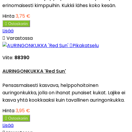
erinomaisesti kimppuihin. Kukkii lähes koko kesän.
Hinta
3,75 €

Ostoskoriin
Lisää

Varastossa

Pikakatselu
Viite:
88390
AURINGONKUKKA 'Red Sun'
Pensasmaisesti kasvava, helppohoitoinen
auringonkukka, jolla on ihanat punaiset kukat. Lajike ei
kasva yhtä kookkaaksi kuin tavallinen auringonkukka.
Hinta
3,95 €

Ostoskoriin
Lisää