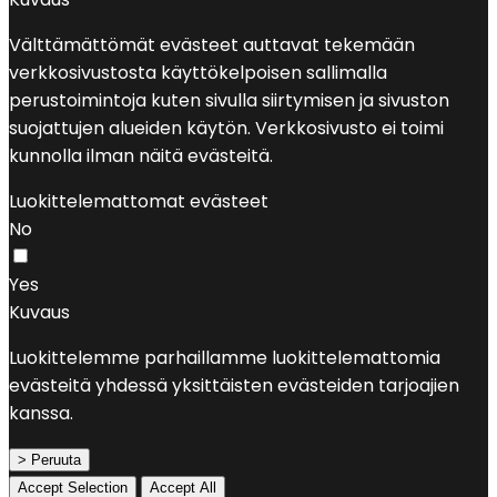
Välttämättömät evästeet auttavat tekemään
verkkosivustosta käyttökelpoisen sallimalla
perustoimintoja kuten sivulla siirtymisen ja sivuston
suojattujen alueiden käytön. Verkkosivusto ei toimi
kunnolla ilman näitä evästeitä.
Luokittelemattomat evästeet
No
Yes
Kuvaus
Luokittelemme parhaillamme luokittelemattomia
evästeitä yhdessä yksittäisten evästeiden tarjoajien
kanssa.
> Peruuta
Accept Selection
Accept All