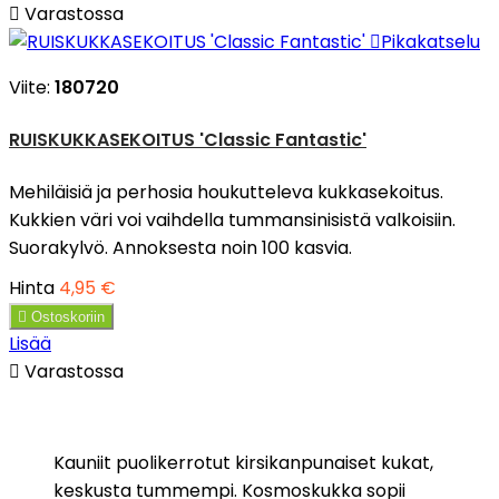

Varastossa

Pikakatselu
Viite:
180720
RUISKUKKASEKOITUS 'Classic Fantastic'
Mehiläisiä ja perhosia houkutteleva kukkasekoitus.
Kukkien väri voi vaihdella tummansinisistä valkoisiin.
Suorakylvö. Annoksesta noin 100 kasvia.
Hinta
4,95 €

Ostoskoriin
Lisää

Varastossa
Kauniit puolikerrotut kirsikanpunaiset kukat,
keskusta tummempi. Kosmoskukka sopii