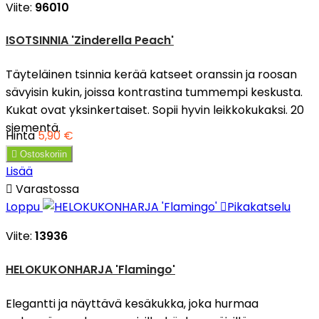
Viite:
96010
ISOTSINNIA 'Zinderella Peach'
Täyteläinen tsinnia kerää katseet oranssin ja roosan
sävyisin kukin, joissa kontrastina tummempi keskusta.
Kukat ovat yksinkertaiset. Sopii hyvin leikkokukaksi. 20
siementä.
Hinta
5,90 €

Ostoskoriin
Lisää

Varastossa
Loppu

Pikakatselu
Viite:
13936
HELOKUKONHARJA 'Flamingo'
Elegantti ja näyttävä kesäkukka, joka hurmaa