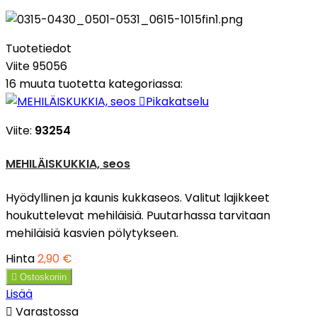
Tuotetiedot
Viite
95056
16 muuta tuotetta kategoriassa:

Pikakatselu
Viite:
93254
MEHILÄISKUKKIA, seos
Hyödyllinen ja kaunis kukkaseos. Valitut lajikkeet
houkuttelevat mehiläisiä. Puutarhassa tarvitaan
mehiläisiä kasvien pölytykseen.
Hinta
2,90 €

Ostoskoriin
Lisää

Varastossa