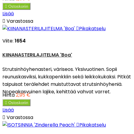

Ostoskoriin
Lisää

Varastossa

Pikakatselu
Viite:
1654
KIINANASTERILAJITELMA 'Boa'
Strutsinhöyhenasteri, väriseos. Yksivuotinen. Sopii
reunuskasviksi, kukkapenkkiin sekä leikkokukaksi. Pitkät
taipuisat terälehdet muistuttavat strutsinhöyheniä.
Nopeakasvuinen lajike, kehittää vahvat varret.
Hinta
2,95 €

Ostoskoriin
Lisää

Varastossa

Pikakatselu