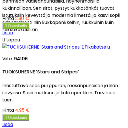
pehmeän vaaleanpunaisilla, höyhenmäisillä
kukinnoillaan. Sen sirot, pystyt kukkatähkät tuovat
istutuksiin keveyttä ja modernia ilmettä, ja kasvi sopii
Hinta
2,90 €
erinomaisesti niin kukkapenkkeihin, ruukkuihin kuin

Ostoskoriin
leikkokukaksikin.
Lisää

Loppu

Pikakatselu
Viite:
94106
TUOKSUHERNE 'Stars and Stripes'
Ihastuttava seos purppuran, roosanpunaisen ja lilan
sävyissä. Sopii ruukkuun ja kukkapenkkiin. Tarvitsee
tuen.
Hinta
4,95 €

Ostoskoriin
Lisää