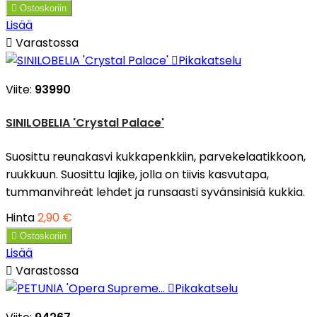

Ostoskoriin
Lisää

Varastossa

Pikakatselu
Viite:
93990
SINILOBELIA 'Crystal Palace'
Suosittu reunakasvi kukkapenkkiin, parvekelaatikkoon,
ruukkuun. Suosittu lajike, jolla on tiivis kasvutapa,
tummanvihreät lehdet ja runsaasti syvänsinisiä kukkia.
Hinta
2,90 €

Ostoskoriin
Lisää

Varastossa

Pikakatselu