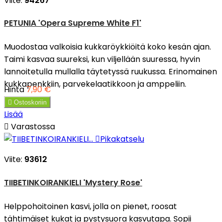
Viite:
94267
PETUNIA 'Opera Supreme White F1'
Muodostaa valkoisia kukkaröykkiöitä koko kesän ajan.
Taimi kasvaa suureksi, kun viljellään suuressa, hyvin
lannoitetulla mullalla täytetyssä ruukussa. Erinomainen
kukkapenkkiin, parvekelaatikkoon ja amppeliin.
Hinta
7,90 €

Ostoskoriin
Lisää

Varastossa

Pikakatselu
Viite:
93612
TIIBETINKOIRANKIELI 'Mystery Rose'
Helppohoitoinen kasvi, jolla on pienet, roosat
tähtimäiset kukat ja pystysuora kasvutapa. Sopii