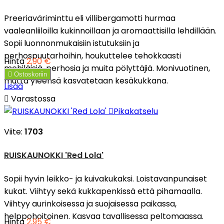
Preeriaväriminttu eli villibergamotti hurmaa
vaaleanliiloilla kukinnoillaan ja aromaattisilla lehdillään.
Sopii luonnonmukaisiin istutuksiin ja
perhospuutarhoihin, houkuttelee tehokkaasti
Hinta
2,90 €
mehiläisiä, perhosia ja muita pölyttäjiä. Monivuotinen,

Ostoskoriin
mutta yleensä kasvatetaan kesäkukkana.
Lisää

Varastossa

Pikakatselu
Viite:
1703
RUISKAUNOKKI 'Red Lola'
Sopii hyvin leikko- ja kuivakukaksi. Loistavanpunaiset
kukat. Viihtyy sekä kukkapenkissä että pihamaalla.
Viihtyy aurinkoisessa ja suojaisessa paikassa,
helppohoitoinen. Kasvaa tavallisessa peltomaassa.
Hinta
2,95 €