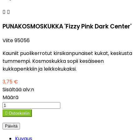


PUNAKOSMOSKUKKA 'Fizzy Pink Dark Center'
Viite
95056
Kauniit puolikerrotut kirsikanpunaiset kukat, keskusta
tummempi. Kosmoskukka sopii kesäiseen
kukkapenkkiin ja leikkokukaksi.
3,75 €
Sisältää alv:n
Määrä

Ostoskoriin
Kuvaus