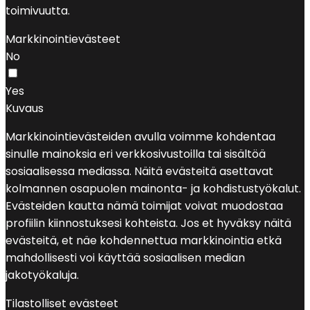
toimivuutta.
Markkinointievästeet
No
Yes
Kuvaus
Markkinointievästeiden avulla voimme kohdentaa
sinulle mainoksia eri verkkosivustoilla tai sisältöä
sosiaalisessa mediassa. Näitä evästeitä asettavat
kolmannen osapuolen mainonta- ja kohdistustyökalut.
Evästeiden kautta nämä toimijat voivat muodostaa
profiilin kiinnostuksesi kohteista. Jos et hyväksy näitä
evästeitä, et näe kohdennettua markkinointia etkä
mahdollisesti voi käyttää sosiaalisen median
jakotyökaluja.
Tilastolliset evästeet