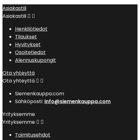
Asiakastili
Asiakastili


Henkilötiedot
Tilaukset
Hyvitykset
Osoitetiedot
Alennuskupongit
Ota yhteyttä
Ota yhteyttä


Siemenkauppa.com
Sähköposti:
info@siemenkauppa.com
Yrityksemme
Yrityksemme


Toimitusehdot