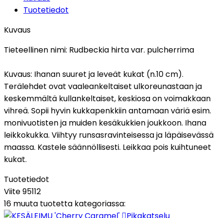
Tuotetiedot
Kuvaus
Tieteellinen nimi:
Rudbeckia hirta var. pulcherrima
Kuvaus:
Ihanan suuret ja leveät kukat (n.10 cm).
Terälehdet ovat vaaleankeltaiset ulkoreunastaan ja
keskemmältä kullankeltaiset, keskiosa on voimakkaan
vihreä. Sopii hyvin kukkapenkkiin antamaan väriä esim.
monivuotisten ja muiden kesäkukkien joukkoon. Ihana
leikkokukka. Viihtyy runsasravinteisessa ja läpäisevässä
maassa. Kastele säännöllisesti. Leikkaa pois kuihtuneet
kukat.
Tuotetiedot
Viite
95112
16 muuta tuotetta kategoriassa:

Pikakatselu