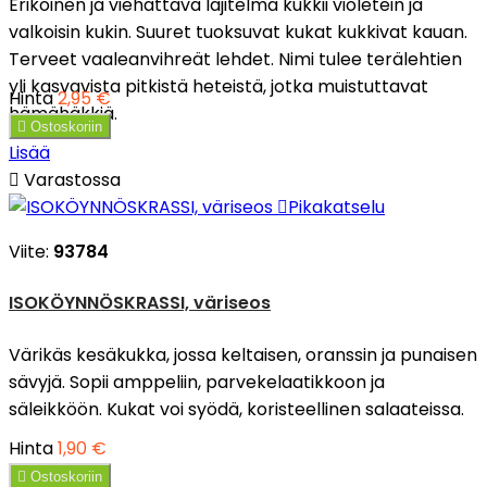
Erikoinen ja viehättävä lajitelma kukkii violetein ja
valkoisin kukin. Suuret tuoksuvat kukat kukkivat kauan.
Terveet vaaleanvihreät lehdet. Nimi tulee terälehtien
yli kasvavista pitkistä heteistä, jotka muistuttavat
Hinta
2,95 €
hämähäkkiä.

Ostoskoriin
Lisää

Varastossa

Pikakatselu
Viite:
93784
ISOKÖYNNÖSKRASSI, väriseos
Värikäs kesäkukka, jossa keltaisen, oranssin ja punaisen
sävyjä. Sopii amppeliin, parvekelaatikkoon ja
säleikköön. Kukat voi syödä, koristeellinen salaateissa.
Hinta
1,90 €

Ostoskoriin