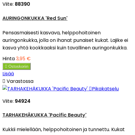
Viite:
88390
AURINGONKUKKA 'Red Sun'
Pensasmaisesti kasvava, helppohoitoinen
auringonkukka, jolla on ihanat punaiset kukat. Lajike ei
kasva yhtä kookkaaksi kuin tavallinen auringonkukka.
Hinta
3,95 €

Ostoskoriin
Lisää

Varastossa

Pikakatselu
Viite:
94924
TARHAKEHÄKUKKA 'Pacific Beauty'
Kukkii mielellään, helppohoitoinen ja tunnettu. Kukat