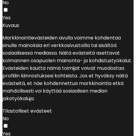
No
Yes
Kuvaus
Markkinointievästeiden avulla voimme kohdentaa
sinulle mainoksia eri verkkosivustoilla tai sisältöä
sosiaalisessa mediassa. Näitä evästeitä asettavat
kolmannen osapuolen mainonta- ja kohdistustyökalut.
Evästeiden kautta nämä toimijat voivat muodostaa
profiilin kiinnostuksesi kohteista. Jos et hyväksy näitä
evästeitä, et näe kohdennettua markkinointia etkä
mahdollisesti voi käyttää sosiaalisen median
jakotyökaluja.
Tilastolliset evästeet
No
Yes