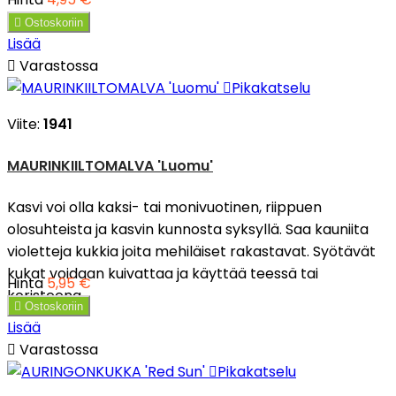

Ostoskoriin
Lisää

Varastossa

Pikakatselu
Viite:
1941
MAURINKIILTOMALVA 'Luomu'
Kasvi voi olla kaksi- tai monivuotinen, riippuen
olosuhteista ja kasvin kunnosta syksyllä. Saa kauniita
violetteja kukkia joita mehiläiset rakastavat. Syötävät
kukat voidaan kuivattaa ja käyttää teessä tai
Hinta
5,95 €
koristeena.

Ostoskoriin
Lisää

Varastossa

Pikakatselu