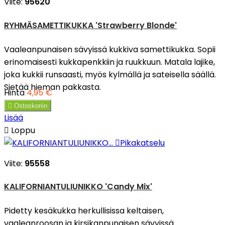
Viite:
95620
RYHMÄSAMETTIKUKKA 'Strawberry Blonde'
Vaaleanpunaisen sävyissä kukkiva samettikukka. Sopii
erinomaisesti kukkapenkkiin ja ruukkuun. Matala lajike,
joka kukkii runsaasti, myös kylmällä ja sateisella säällä.
Sietää hieman pakkasta.
Hinta
4,95 €

Ostoskoriin
Lisää

Loppu

Pikakatselu
Viite:
95558
KALIFORNIANTULIUNIKKO 'Candy Mix'
Pidetty kesäkukka herkullisissa keltaisen,
vaaleanroosan ja kirsikanpunaisen sävyissä.