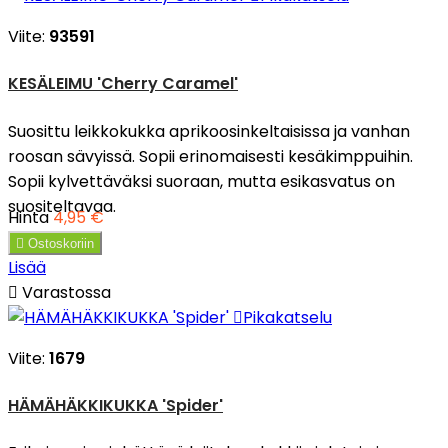
Viite:
93591
KESÄLEIMU 'Cherry Caramel'
Suosittu leikkokukka aprikoosinkeltaisissa ja vanhan
roosan sävyissä. Sopii erinomaisesti kesäkimppuihin.
Sopii kylvettäväksi suoraan, mutta esikasvatus on
suositeltavaa.
Hinta
4,95 €

Ostoskoriin
Lisää

Varastossa

Pikakatselu
Viite:
1679
HÄMÄHÄKKIKUKKA 'Spider'