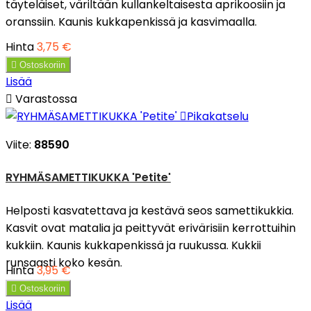
täyteläiset, väriltään kullankeltaisesta aprikoosiin ja
oranssiin. Kaunis kukkapenkissä ja kasvimaalla.
Hinta
3,75 €

Ostoskoriin
Lisää

Varastossa

Pikakatselu
Viite:
88590
RYHMÄSAMETTIKUKKA 'Petite'
Helposti kasvatettava ja kestävä seos samettikukkia.
Kasvit ovat matalia ja peittyvät erivärisiin kerrottuihin
kukkiin. Kaunis kukkapenkissä ja ruukussa. Kukkii
runsaasti koko kesän.
Hinta
3,95 €

Ostoskoriin
Lisää