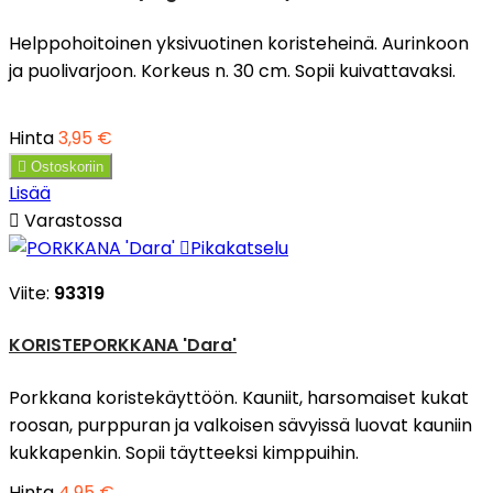
Helppohoitoinen yksivuotinen koristeheinä. Aurinkoon
ja puolivarjoon. Korkeus n. 30 cm. Sopii kuivattavaksi.
Hinta
3,95 €

Ostoskoriin
Lisää

Varastossa

Pikakatselu
Viite:
93319
KORISTEPORKKANA 'Dara'
Porkkana koristekäyttöön. Kauniit, harsomaiset kukat
roosan, purppuran ja valkoisen sävyissä luovat kauniin
kukkapenkin. Sopii täytteeksi kimppuihin.
Hinta
4,95 €