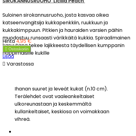
SIROKANNUSRUOHO 'Licilia Peach'
Suloinen sirokannusruoho, josta kasvaa oikea
katseenvangitsija kukkapenkkiin, ruukkuun ja
kukkakimppuun. Pitkien ja hauraiden varsien päihin
muodostuu runsaasti värikkäitä kukkia. Spiraalimainen
Hinta
4,95 €
kasvutapa tekee lajikkeesta täydellisen kumppanin

Ostoskoriin
nappimaisille kukille
Lisää

Varastossa
Ihanan suuret ja leveät kukat (n.10 cm).
Terälehdet ovat vaaleankeltaiset
ulkoreunastaan ja keskemmältä
kullankeltaiset, keskiosa on voimakkaan
vihreä.