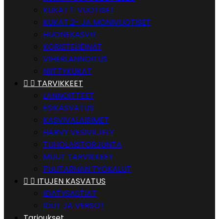
KUKAT 1-VUOTISET
KUKAT 2- JA MONIVUOTISET
HUONEKASVIT
KORISTEHEINÄT
VIHERLANNOITUS
NIITTYKUKAT


TARVIKKEET
LANNOITTEET
ESIKASVATUS
KASVIVALAISIMET
HARVY VESIVILJELY
TUHOLAISTORJUNTA
MUUT TARVIKKEET
PUUTARHAN TYÖKALUT


ITUJEN KASVATUS
IDÄTYSASTIAT
IDUT JA VERSOT
Tarjoukset