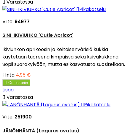

Varastossa

Pikakatselu
Viite:
94977
SINI-IKIVIUHKO 'Cutie Apricot'
Ikiviuhkon aprikoosin ja keltaisenvärisiä kukkia
käytetään tuoreena kimpuissa sekä kuivakukkana.
Sopii suorakylvöön, mutta esikasvatusta suositellaan.
Hinta
4,95 €

Ostoskoriin
Lisää

Varastossa

Pikakatselu
Viite:
251900
JÄNÖNHÄNTÄ (Lagurus ovatus)