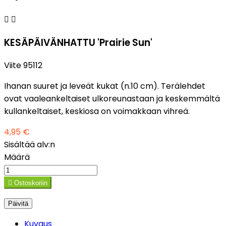


KESÄPÄIVÄNHATTU 'Prairie Sun'
Viite
95112
Ihanan suuret ja leveät kukat (n.10 cm). Terälehdet
ovat vaaleankeltaiset ulkoreunastaan ja keskemmältä
kullankeltaiset, keskiosa on voimakkaan vihreä.
4,95 €
Sisältää alv:n
Määrä

Ostoskoriin
Kuvaus