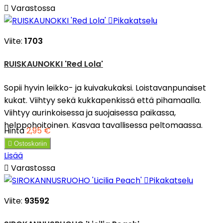

Varastossa

Pikakatselu
Viite:
1703
RUISKAUNOKKI 'Red Lola'
Sopii hyvin leikko- ja kuivakukaksi. Loistavanpunaiset
kukat. Viihtyy sekä kukkapenkissä että pihamaalla.
Viihtyy aurinkoisessa ja suojaisessa paikassa,
helppohoitoinen. Kasvaa tavallisessa peltomaassa.
Hinta
2,95 €

Ostoskoriin
Lisää

Varastossa

Pikakatselu
Viite:
93592