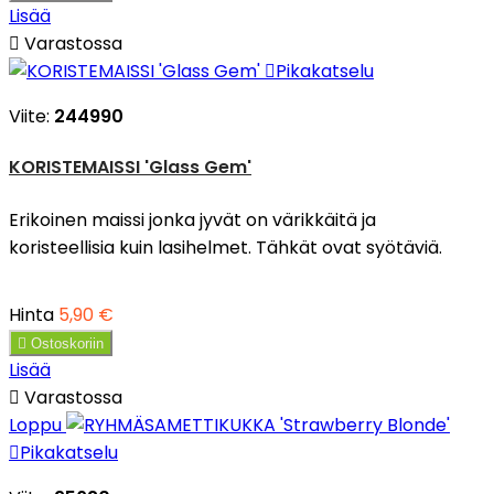
Lisää

Varastossa

Pikakatselu
Viite:
244990
KORISTEMAISSI 'Glass Gem'
Erikoinen maissi jonka jyvät on värikkäitä ja
koristeellisia kuin lasihelmet. Tähkät ovat syötäviä.
Hinta
5,90 €

Ostoskoriin
Lisää

Varastossa
Loppu

Pikakatselu