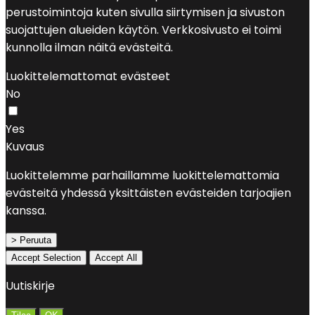
perustoimintoja kuten sivulla siirtymisen ja sivuston
suojattujen alueiden käytön. Verkkosivusto ei toimi
kunnolla ilman näitä evästeitä.
Luokittelemattomat evästeet
No
Yes
Kuvaus
Luokittelemme parhaillamme luokittelemattomia
evästeitä yhdessä yksittäisten evästeiden tarjoajien
kanssa.
> Peruuta
Accept Selection
Accept All
Uutiskirje