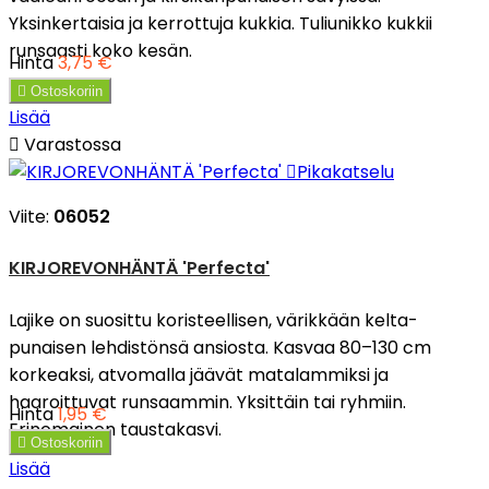
Yksinkertaisia ja kerrottuja kukkia. Tuliunikko kukkii
runsaasti koko kesän.
Hinta
3,75 €

Ostoskoriin
Lisää

Varastossa

Pikakatselu
Viite:
06052
KIRJOREVONHÄNTÄ 'Perfecta'
Lajike on suosittu koristeellisen, värikkään kelta-
punaisen lehdistönsä ansiosta. Kasvaa 80–130 cm
korkeaksi, atvomalla jäävät matalammiksi ja
haaroittuvat runsaammin. Yksittäin tai ryhmiin.
Hinta
1,95 €
Erinomainen taustakasvi.

Ostoskoriin
Lisää