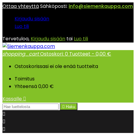
Ottaa yhteyttä
Sähköposti:
info@siemenkauppa.com
Kirjaudu sisään
Luo tili
Tervetuloa,
Kirjaudu sisään
tai
Luo tili
shopping_cart
Ostoskori:
0
Tuotteet - 0,00 €
Ostoskorissasi ei ole enää tuotteita
Toimitus
Yhteensä
0,00 €
Kassalle


Haku


