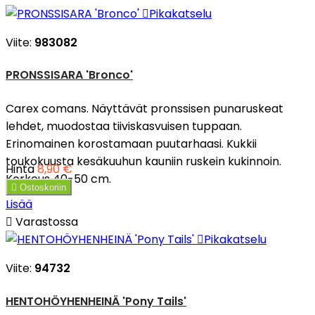

Pikakatselu
Viite:
983082
PRONSSISARA 'Bronco'
Carex comans. Näyttävät pronssisen punaruskeat
lehdet, muodostaa tiiviskasvuisen tuppaan.
Erinomainen korostamaan puutarhaasi. Kukkii
toukokuusta kesäkuuhun kauniin ruskein kukinnoin.
Hinta
8,90 €
Korkeus 40-50 cm.

Ostoskoriin
Lisää

Varastossa

Pikakatselu
Viite:
94732
HENTOHÖYHENHEINÄ 'Pony Tails'