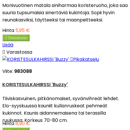
Monivuotinen matala siniharmaa koristeruoho, joka saa
suuria tupsumaisia sinertäviä kukintoja. Sopii hyvin
reunakasviksi, täytteeksi tai maanpeitteeksi.
Hinta
5,95 €

Ostoskoriin
Lisää

Varastossa

Pikakatselu
Viite:
983088
KORISTESULKAHIRSSI 'Buzzy'
Tiiviskasvuinen, pitkänomaiset, syvänvihreät lehdet.
Elo-syyskuussa kauniit kullanruskeat pehmeät
kukinnot. Kaunis aidannemaisena tai terassilla
ruukussa. Korkeus 70-80 cm.
Hinta
8,90 €