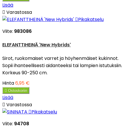
Lisää

Varastossa

Pikakatselu
Viite:
983086
ELEFANTTIHEINÄ 'New Hybrids'
Sirot, ruokomaiset varret ja höyhenmäiset kukinnot.
Sopii ihanteellisesti aidanteeksi tai lampien istutuksiin.
Korkeus 90-250 cm.
Hinta
6,95 €

Ostoskoriin
Lisää

Varastossa

Pikakatselu
Viite:
94708