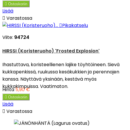

Ostoskoriin
Lisää

Varastossa

Pikakatselu
Viite:
94724
HIRSSI (Koristeruoho) 'Frosted Explosion'
Ihastuttava, koristeellienen lajike töyhtöineen. Sievä
kukkapenkissä, ruukussa kesäkukkien ja perennojen
kanssa. Näyttävä yksinään, kestävä myös
kukkakimpuissa. Vaatimaton.
Hinta
5,90 €

Ostoskoriin
Lisää

Varastossa