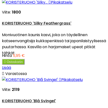

Pikakatselu
Viite:
1800
KORISTERUOHO 'Silky Feathergrass'
Monivuotinen kaunis kasvi, joka on täydellinen
katseenvangitsija kukkapenkissä tai japanilaistyylisessä
puutarhassa. Kasvilla on harjamaiset upeat pitkät
tähkät.
Hinta
5,95 €

Ostoskoriin
Lisää

Varastossa

Pikakatselu
Viite:
2119
KORISTERUOHO 'Blå Svingel'