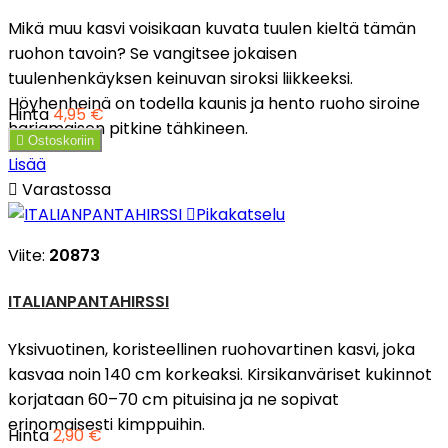
Mikä muu kasvi voisikaan kuvata tuulen kieltä tämän
ruohon tavoin? Se vangitsee jokaisen
tuulenhenkäyksen keinuvan siroksi liikkeeksi.
Höyhenheinä on todella kaunis ja hento ruoho siroine
Hinta
4,95 €
harjamaisen pitkine tähkineen.

Ostoskoriin
Lisää

Varastossa

Pikakatselu
Viite:
20873
ITALIANPANTAHIRSSI
Yksivuotinen, koristeellinen ruohovartinen kasvi, joka
kasvaa noin 140 cm korkeaksi. Kirsikanväriset kukinnot
korjataan 60–70 cm pituisina ja ne sopivat
erinomaisesti kimppuihin.
Hinta
2,90 €