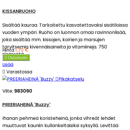
KISSANRUOHO
Sisältää kauraa. Tarkoitettu kasvatettavaksi sisätiloissa
vuoden ympäri. Ruoho on luonnon omaa ravinnonlisää,
joka sisältää mm. kissojen, koirien ja marsujen
tarvitsemia kivennäisaineita ja vitamiineja. 750
Hinta
1,70 €
siementä.

Ostoskoriin
Lisää

Varastossa

Pikakatselu
Viite:
983090
PREERIAHEINÄ 'Buzzy'
Ihanan pehmeä koristeheinä, jonka vihreät lehdet
muuttuvat kauniin kullankeltaisiksi syksyllä. Levittää