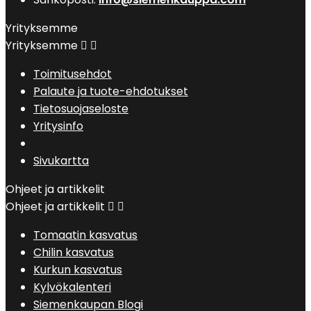
Yrityksemme
Yrityksemme


Toimitusehdot
Palaute ja tuote-ehdotukset
Tietosuojaseloste
Yritysinfo
Sivukartta
Ohjeet ja artikkelit
Ohjeet ja artikkelit


Tomaatin kasvatus
Chilin kasvatus
Kurkun kasvatus
Kylvökalenteri
Siemenkaupan Blogi