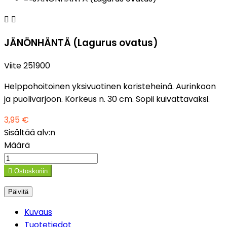


JÄNÖNHÄNTÄ (Lagurus ovatus)
Viite
251900
Helppohoitoinen yksivuotinen koristeheinä. Aurinkoon
ja puolivarjoon. Korkeus n. 30 cm. Sopii kuivattavaksi.
3,95 €
Sisältää alv:n
Määrä

Ostoskoriin
Kuvaus
Tuotetiedot