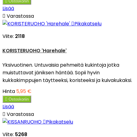

Ostoskoriin
Lisää

Varastossa

Pikakatselu
Viite:
2118
KORISTERUOHO 'Harehale'
Yksivuotinen. Untuvaisia pehmeitä kukintoja jotka
muistuttavat jäniksen häntää. Sopii hyvin
kukkakimppujen täytteeksi, koristeeksi ja kuivakukaksi.
Hinta
5,95 €

Ostoskoriin
Lisää

Varastossa

Pikakatselu
Viite:
5268