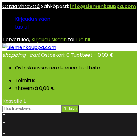
Ottaa yhteyttä
Sähköposti:
info@siemenkauppa.com
Kirjaudu sisään
Luo tili
Tervetuloa,
Kirjaudu sisään
tai
Luo tili
shopping_cart
Ostoskori:
0
Tuotteet - 0,00 €
Ostoskorissasi ei ole enää tuotteita
Toimitus
Yhteensä
0,00 €
Kassalle


Haku


