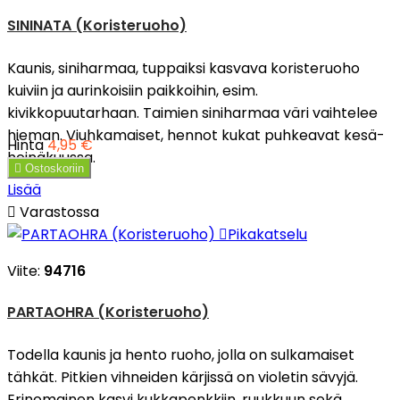
SININATA (Koristeruoho)
Kaunis, siniharmaa, tuppaiksi kasvava koristeruoho
kuiviin ja aurinkoisiin paikkoihin, esim.
kivikkopuutarhaan. Taimien siniharmaa väri vaihtelee
hieman. Viuhkamaiset, hennot kukat puhkeavat kesä-
Hinta
4,95 €
heinäkuussa.

Ostoskoriin
Lisää

Varastossa

Pikakatselu
Viite:
94716
PARTAOHRA (Koristeruoho)
Todella kaunis ja hento ruoho, jolla on sulkamaiset
tähkät. Pitkien vihneiden kärjissä on violetin sävyjä.
Erinomainen kasvi kukkapenkkiin, ruukkuun sekä