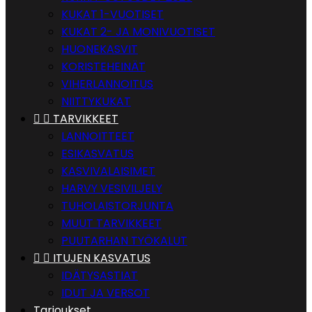
KUKAT 1-VUOTISET
KUKAT 2- JA MONIVUOTISET
HUONEKASVIT
KORISTEHEINÄT
VIHERLANNOITUS
NIITTYKUKAT


TARVIKKEET
LANNOITTEET
ESIKASVATUS
KASVIVALAISIMET
HARVY VESIVILJELY
TUHOLAISTORJUNTA
MUUT TARVIKKEET
PUUTARHAN TYÖKALUT


ITUJEN KASVATUS
IDÄTYSASTIAT
IDUT JA VERSOT
Tarjoukset