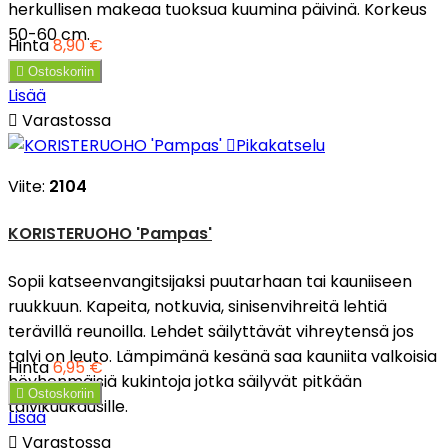
herkullisen makeaa tuoksua kuumina päivinä. Korkeus
50-60 cm.
Hinta
8,90 €

Ostoskoriin
Lisää

Varastossa

Pikakatselu
Viite:
2104
KORISTERUOHO 'Pampas'
Sopii katseenvangitsijaksi puutarhaan tai kauniiseen
ruukkuun. Kapeita, notkuvia, sinisenvihreitä lehtiä
terävillä reunoilla. Lehdet säilyttävät vihreytensä jos
talvi on leuto. Lämpimänä kesänä saa kauniita valkoisia
Hinta
6,95 €
höyhenmäisiä kukintoja jotka säilyvät pitkään

Ostoskoriin
talvikuukausille.
Lisää

Varastossa