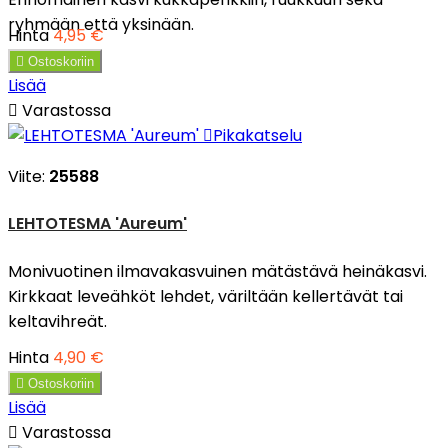
ryhmään että yksinään.
Hinta
4,95 €

Ostoskoriin
Lisää

Varastossa

Pikakatselu
Viite:
25588
LEHTOTESMA 'Aureum'
Monivuotinen ilmavakasvuinen mätästävä heinäkasvi.
Kirkkaat leveähköt lehdet, väriltään kellertävät tai
keltavihreät.
Hinta
4,90 €

Ostoskoriin
Lisää

Varastossa