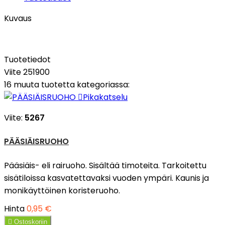
Kuvaus
Tuotetiedot
Viite
251900
16 muuta tuotetta kategoriassa:

Pikakatselu
Viite:
5267
PÄÄSIÄISRUOHO
Pääsiäis- eli rairuoho. Sisältää timoteita. Tarkoitettu
sisätiloissa kasvatettavaksi vuoden ympäri. Kaunis ja
monikäyttöinen koristeruoho.
Hinta
0,95 €

Ostoskoriin