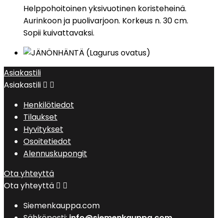
Helppohoitoinen yksivuotinen koristeheinä.
Aurinkoon ja puolivarjoon. Korkeus n. 30 cm.
Sopii kuivattavaksi.
Asiakastili
Asiakastili


Henkilötiedot
Tilaukset
Hyvitykset
Osoitetiedot
Alennuskupongit
Ota yhteyttä
Ota yhteyttä


Siemenkauppa.com
Sähköposti:
info@siemenkauppa.com