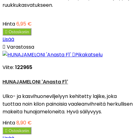
ruukkukasvatukseen.
Hinta
6,95 €

Ostoskoriin
Lisää

Varastossa

Pikakatselu
Viite:
122965
HUNAJAMELONI 'Anasta F1'
Ulko- ja kasvihuoneviljelyyn kehitetty lajike, joka
tuottaa noin kilon painoisia vaaleanvihreitä herkullisen
makeita hunajameloneita. Hyvä säilyvyys.
Hinta
8,90 €

Ostoskoriin