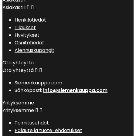
Asiakastili


Henkilötiedot
Tilaukset
Hyvitykset
Osoitetiedot
Alennuskupongit
Ota yhteyttä
Ota yhteyttä


Siemenkauppa.com
Sähköposti:
info@siemenkauppa.com
Yrityksemme
Yrityksemme


Toimitusehdot
Palaute ja tuote-ehdotukset