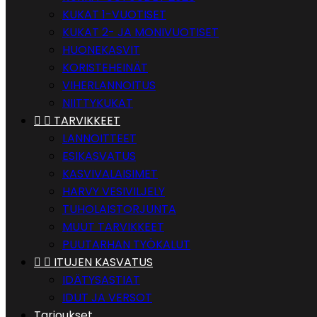
KUKAT 1-VUOTISET
KUKAT 2- JA MONIVUOTISET
HUONEKASVIT
KORISTEHEINÄT
VIHERLANNOITUS
NIITTYKUKAT


TARVIKKEET
LANNOITTEET
ESIKASVATUS
KASVIVALAISIMET
HARVY VESIVILJELY
TUHOLAISTORJUNTA
MUUT TARVIKKEET
PUUTARHAN TYÖKALUT


ITUJEN KASVATUS
IDÄTYSASTIAT
IDUT JA VERSOT
Tarjoukset