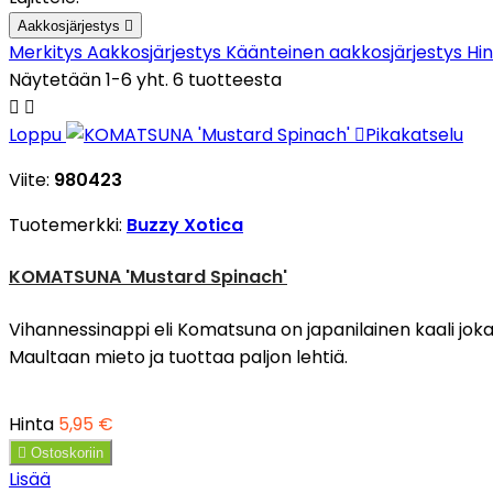
Aakkosjärjestys

Merkitys
Aakkosjärjestys
Käänteinen aakkosjärjestys
Hi
Näytetään 1-6 yht. 6 tuotteesta


Loppu

Pikakatselu
Viite:
980423
Tuotemerkki:
Buzzy Xotica
KOMATSUNA 'Mustard Spinach'
Vihannessinappi eli Komatsuna on japanilainen kaali joka
Maultaan mieto ja tuottaa paljon lehtiä.
Hinta
5,95 €

Ostoskoriin
Lisää