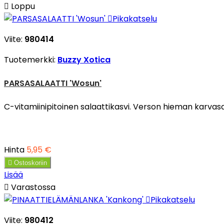

Loppu

Pikakatselu
Viite:
980414
Tuotemerkki:
Buzzy Xotica
PARSASALAATTI 'Wosun'
C-vitamiinipitoinen salaattikasvi. Verson hieman karvas
Hinta
5,95 €

Ostoskoriin
Lisää

Varastossa

Pikakatselu
Viite:
980412