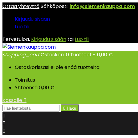
Ottaa yhteyttä
Sähköposti:
info@siemenkauppa.com
Kirjaudu sisään
Luo tili
Tervetuloa,
Kirjaudu sisään
tai
Luo tili
shopping_cart
Ostoskori:
0
Tuotteet - 0,00 €
Ostoskorissasi ei ole enää tuotteita
Toimitus
Yhteensä
0,00 €
Kassalle


Haku


