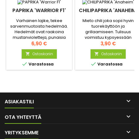
PAPRIKA 'WARRIOR F1'
CHILIPAPRIKA 'ANAHEIM'
Varhainen lajike, tekee
Mieto chili joka sopii hyvin
sarvenmuotoista hedelmää.
tuorekäyttöön ja
Hedelmät ovat raakoina
grillaamiseen. Tulisuus
mustanvioletteja, punaisia
voimistuu kypsyessään
kypsyttyään. Hyvä syötäväksi
Hinta
vihreästä punaiseksi. Tekee
Hinta
6,90 €
3,90 €
tuoreena.
jopa 20 cm pituisia hedelmiä.
Ostoskoriin
Tunnettu vanha lajike.
Ostoskoriin




Varastossa
Varastossa

ASIAKASTILI

OTA YHTEYTTÄ

YRITYKSEMME