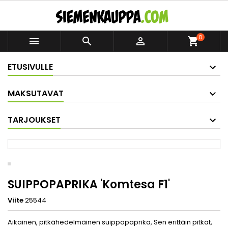
0



shopping_cart
ETUSIVULLE
MAKSUTAVAT
TARJOUKSET
SUIPPOPAPRIKA 'Komtesa F1'
Viite
25544
Aikainen, pitkähedelmäinen suippopaprika, Sen erittäin pitkät,