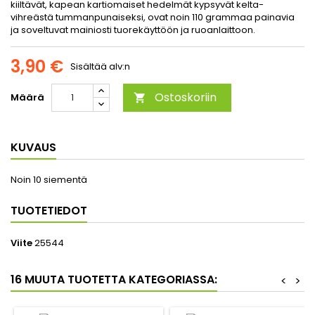
kiiltävät, kapean kartiomaiset hedelmät kypsyvät kelta-
vihreästä tummanpunaiseksi, ovat noin 110 grammaa painavia
ja soveltuvat mainiosti tuorekäyttöön ja ruoanlaittoon.
3,90 €
Sisältää alv:n
Ostoskoriin
Määrä

KUVAUS
Noin 10 siementä
TUOTETIEDOT
Viite
25544
16 MUUTA TUOTETTA KATEGORIASSA:
<
>