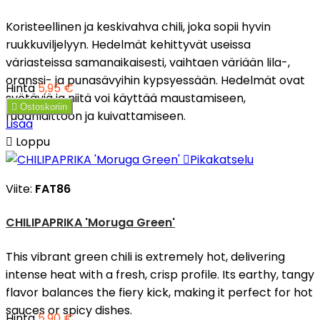
Koristeellinen ja keskivahva chili, joka sopii hyvin
ruukkuviljelyyn. Hedelmät kehittyvät useissa
väriasteissa samanaikaisesti, vaihtaen väriään lila-,
oranssi- ja punasävyihin kypsyessään. Hedelmät ovat
Hinta
5,95 €
syötäviä ja niitä voi käyttää maustamiseen,

Ostoskoriin
ruoanlaittoon ja kuivattamiseen.
Lisää

Loppu

Pikakatselu
Viite:
FAT86
CHILIPAPRIKA 'Moruga Green'
This vibrant green chili is extremely hot, delivering
intense heat with a fresh, crisp profile. Its earthy, tangy
flavor balances the fiery kick, making it perfect for hot
sauces or spicy dishes.
Hinta
5,90 €