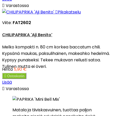

Varastossa

Pikakatselu
Viite:
FAT2602
CHILIPAPRIKA 'Aji Benito'
Melko kompakti n. 80 cm korkea baccatum chili.
Kypsänä maukas, paksulihainen, makeahko hedelmä.
Kypsyy punaiseksi. Tekee mukavan reilusti satoa.
Tulinen mutta ei överi.
Hinta
5,90 €

Ostoskoriin
Lisää

Varastossa
Matala ja tiiviskasvuinen, tuottaa paljon