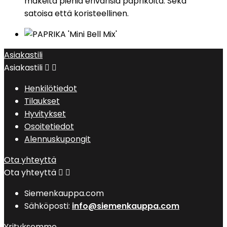
makeita pieniä erivärisiä paprikoita. Sekä
satoisa että koristeellinen.
Asiakastili
Asiakastili


Henkilötiedot
Tilaukset
Hyvitykset
Osoitetiedot
Alennuskupongit
Ota yhteyttä
Ota yhteyttä


Siemenkauppa.com
Sähköposti:
info@siemenkauppa.com
Yrityksemme