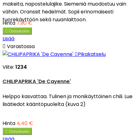
makeita, napostelulajike. Siemeniä muodostuu vain
vähän. Oranssit hedelmät. Sopii erinomaisesti
tuorekäyttöön sekä ruuanlaittoon.
Hinta
7,90 €

Ostoskoriin
Lisää

Varastossa

Pikakatselu
Viite:
1234
CHILIPAPRIKA 'De Cayenne'
Helppo kasvattaa. Tulinen ja monikäyttöinen chili. Lue
lisätiedot kääntöpuolelta (kuva 2)
Hinta
4,40 €

Ostoskoriin
Lisää