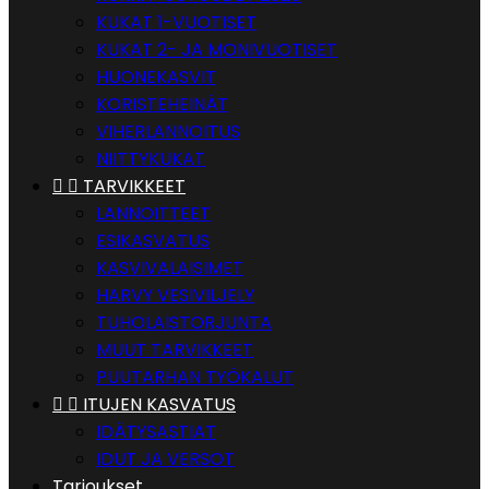
KUKAT 1-VUOTISET
KUKAT 2- JA MONIVUOTISET
HUONEKASVIT
KORISTEHEINÄT
VIHERLANNOITUS
NIITTYKUKAT


TARVIKKEET
LANNOITTEET
ESIKASVATUS
KASVIVALAISIMET
HARVY VESIVILJELY
TUHOLAISTORJUNTA
MUUT TARVIKKEET
PUUTARHAN TYÖKALUT


ITUJEN KASVATUS
IDÄTYSASTIAT
IDUT JA VERSOT
Tarjoukset