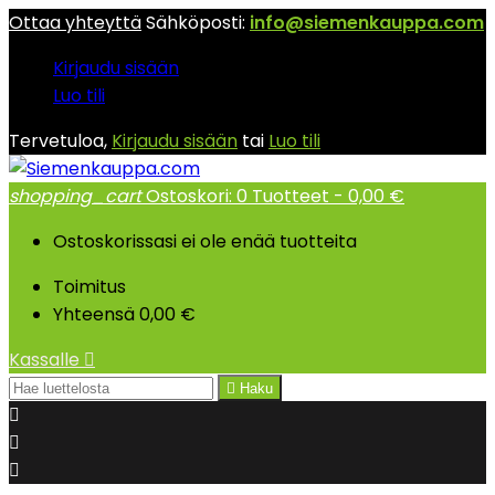
Ottaa yhteyttä
Sähköposti:
info@siemenkauppa.com
Kirjaudu sisään
Luo tili
Tervetuloa,
Kirjaudu sisään
tai
Luo tili
shopping_cart
Ostoskori:
0
Tuotteet - 0,00 €
Ostoskorissasi ei ole enää tuotteita
Toimitus
Yhteensä
0,00 €
Kassalle


Haku


