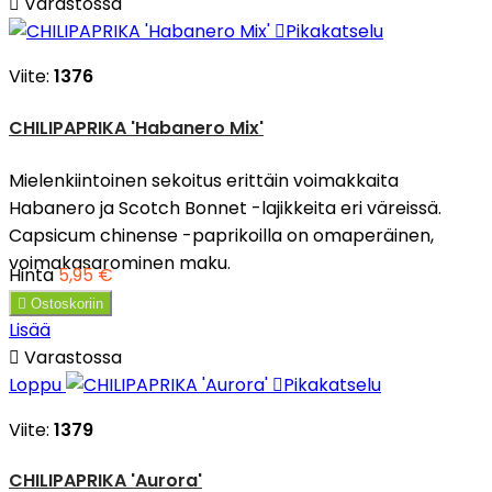

Varastossa

Pikakatselu
Viite:
1376
CHILIPAPRIKA 'Habanero Mix'
Mielenkiintoinen sekoitus erittäin voimakkaita
Habanero ja Scotch Bonnet -lajikkeita eri väreissä.
Capsicum chinense -paprikoilla on omaperäinen,
voimakasarominen maku.
Hinta
5,95 €

Ostoskoriin
Lisää

Varastossa
Loppu

Pikakatselu
Viite:
1379
CHILIPAPRIKA 'Aurora'