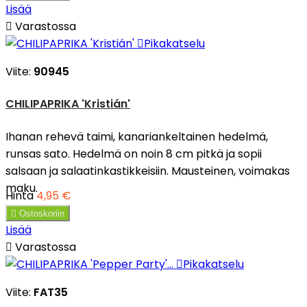
Lisää

Varastossa

Pikakatselu
Viite:
90945
CHILIPAPRIKA 'Kristián'
Ihanan rehevä taimi, kanariankeltainen hedelmä,
runsas sato. Hedelmä on noin 8 cm pitkä ja sopii
salsaan ja salaatinkastikkeisiin. Mausteinen, voimakas
maku.
Hinta
4,95 €

Ostoskoriin
Lisää

Varastossa

Pikakatselu
Viite:
FAT35