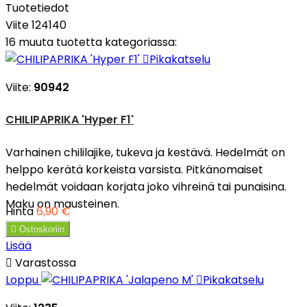
Tuotetiedot
Viite
124140
16 muuta tuotetta kategoriassa:

Pikakatselu
Viite:
90942
CHILIPAPRIKA 'Hyper F1'
Varhainen chililajike, tukeva ja kestävä. Hedelmät on
helppo kerätä korkeista varsista. Pitkänomaiset
hedelmät voidaan korjata joko vihreinä tai punaisina.
Maku on mausteinen.
Hinta
6,90 €

Ostoskoriin
Lisää

Varastossa
Loppu

Pikakatselu