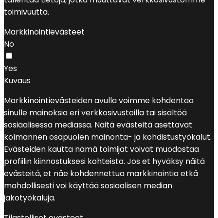
toimivuutta.
Markkinointievästeet
No
Yes
Kuvaus
Markkinointievästeiden avulla voimme kohdentaa
sinulle mainoksia eri verkkosivustoilla tai sisältöä
sosiaalisessa mediassa. Näitä evästeitä asettavat
kolmannen osapuolen mainonta- ja kohdistustyökalut.
Evästeiden kautta nämä toimijat voivat muodostaa
profiilin kiinnostuksesi kohteista. Jos et hyväksy näitä
evästeitä, et näe kohdennettua markkinointia etkä
mahdollisesti voi käyttää sosiaalisen median
jakotyökaluja.
Tilastolliset evästeet