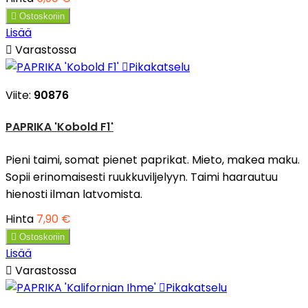

Ostoskoriin
Lisää

Varastossa

Pikakatselu
Viite:
90876
PAPRIKA 'Kobold F1'
Pieni taimi, somat pienet paprikat. Mieto, makea maku.
Sopii erinomaisesti ruukkuviljelyyn. Taimi haarautuu
hienosti ilman latvomista.
Hinta
7,90 €

Ostoskoriin
Lisää

Varastossa

Pikakatselu