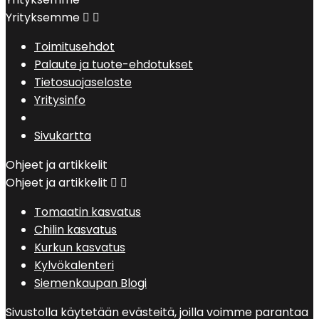
Yrityksemme


Toimitusehdot
Palaute ja tuote-ehdotukset
Tietosuojaseloste
Yritysinfo
Sivukartta
Ohjeet ja artikkelit
Ohjeet ja artikkelit


Tomaatin kasvatus
Chilin kasvatus
Kurkun kasvatus
Kylvökalenteri
Siemenkaupan Blogi
Sivustolla käytetään evästeitä, joilla voimme parantaa