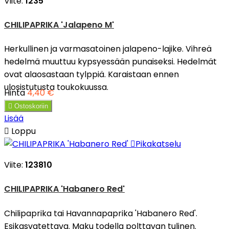
Viite:
1235
CHILIPAPRIKA 'Jalapeno M'
Herkullinen ja varmasatoinen jalapeno-lajike. Vihreä
hedelmä muuttuu kypsyessään punaiseksi. Hedelmät
ovat alaosastaan tylppiä. Karaistaan ennen
ulosistutusta toukokuussa.
Hinta
4,40 €

Ostoskoriin
Lisää

Loppu

Pikakatselu
Viite:
123810
CHILIPAPRIKA 'Habanero Red'
Chilipaprika tai Havannapaprika 'Habanero Red'.
Esikasvatettava. Maku todella polttavan tulinen.