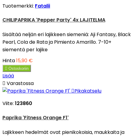
Tuotemerkki:
Fatalii
CHILIPAPRIKA 'Pepper Party' 4x LAJITELMA
Sisältää neljän eri lajikkeen siemeniä: Aji Fantasy, Black
Pearl, Cola de Rata ja Pimiento Amarillo. 7-10+
siementä per lajike
Hinta
15,90 €

Ostoskoriin
Lisää

Varastossa

Pikakatselu
Viite:
123860
Paprika 'Fitness Orange F1'
Lajikkeen hedelmät ovat pienikokoisia, maukkaita ja