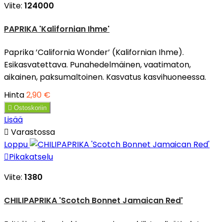
Viite:
124000
PAPRIKA 'Kalifornian Ihme'
Paprika ’California Wonder’ (Kalifornian Ihme).
Esikasvatettava. Punahedelmäinen, vaatimaton,
aikainen, paksumaltoinen. Kasvatus kasvihuoneessa.
Hinta
2,90 €

Ostoskoriin
Lisää

Varastossa
Loppu

Pikakatselu
Viite:
1380
CHILIPAPRIKA 'Scotch Bonnet Jamaican Red'