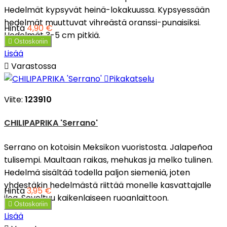
Hedelmät kypsyvät heinä-lokakuussa. Kypsyessään
hedelmät muuttuvat vihreästä oranssi-punaisiksi.
Hinta
4,90 €
Hedelmät 3-5 cm pitkiä.

Ostoskoriin
Lisää

Varastossa

Pikakatselu
Viite:
123910
CHILIPAPRIKA 'Serrano'
Serrano on kotoisin Meksikon vuoristosta. Jalapeñoa
tulisempi. Maultaan raikas, mehukas ja melko tulinen.
Hedelmä sisältää todella paljon siemeniä, joten
yhdestäkin hedelmästä riittää monelle kasvattajalle
Hinta
3,95 €
iloa. Soveltuu kaikenlaiseen ruoanlaittoon.

Ostoskoriin
Lisää