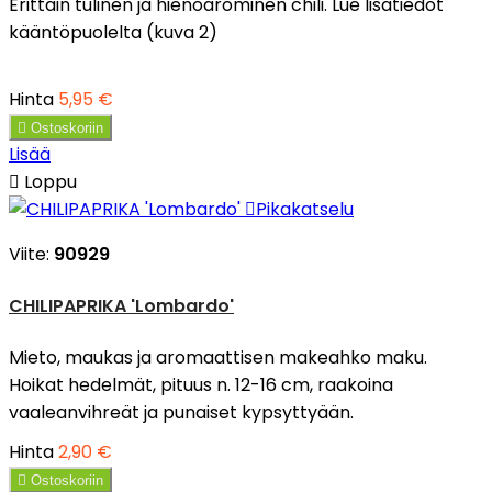
Erittäin tulinen ja hienoarominen chili. Lue lisätiedot
kääntöpuolelta (kuva 2)
Hinta
5,95 €

Ostoskoriin
Lisää

Loppu

Pikakatselu
Viite:
90929
CHILIPAPRIKA 'Lombardo'
Mieto, maukas ja aromaattisen makeahko maku.
Hoikat hedelmät, pituus n. 12-16 cm, raakoina
vaaleanvihreät ja punaiset kypsyttyään.
Hinta
2,90 €

Ostoskoriin