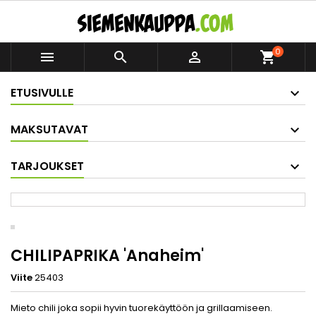
0



shopping_cart
ETUSIVULLE
MAKSUTAVAT
TARJOUKSET
CHILIPAPRIKA 'Anaheim'
Viite
25403
Mieto chili joka sopii hyvin tuorekäyttöön ja grillaamiseen.