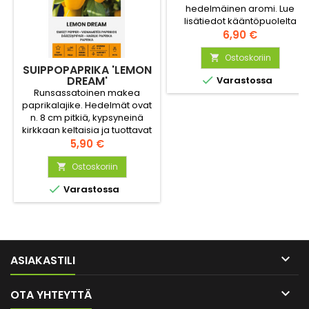
hedelmäinen aromi. Lue
lisätiedot kääntöpuolelta
(kuva 2)
Hinta
6,90 €
Ostoskoriin

SUIPPOPAPRIKA 'LEMON
DREAM'

Varastossa
Runsassatoinen makea
paprikalajike. Hedelmät ovat
n. 8 cm pitkiä, kypsyneinä
kirkkaan keltaisia ​​ja tuottavat
vain vähän siemeniä.
Hinta
5,90 €
Kokonsa puolesta sopii hyvin
ruukkukasvatukseen, korkeus
Ostoskoriin

n. 45 cm.

Varastossa

ASIAKASTILI

OTA YHTEYTTÄ