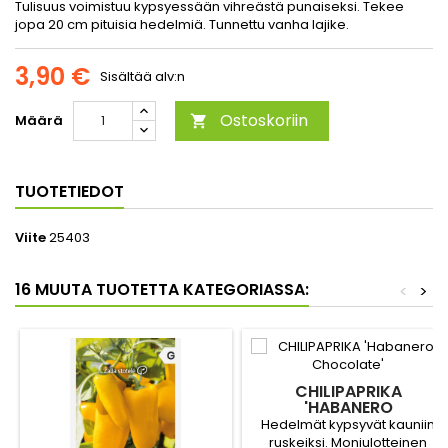
Tulisuus voimistuu kypsyessään vihreästä punaiseksi. Tekee
jopa 20 cm pituisia hedelmiä. Tunnettu vanha lajike.
3,90 €
Sisältää alv:n
Ostoskoriin
Määrä

TUOTETIEDOT
Viite
25403
16 MUUTA TUOTETTA KATEGORIASSA:
<
>
CHILIPAPRIKA
'HABANERO
CHOCOLATE'
Hedelmät kypsyvät kauniin
ruskeiksi. Moniulotteinen