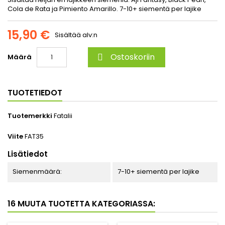
Cola de Rata ja Pimiento Amarillo. 7-10+ siementä per lajike
15,90 €
Sisältää alv:n
Ostoskoriin
Määrä

TUOTETIEDOT
Tuotemerkki
Fatalii
Viite
FAT35
Lisätiedot
Siemenmäärä:
7-10+ siementä per lajike
16 MUUTA TUOTETTA KATEGORIASSA: