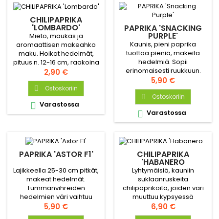
CHILIPAPRIKA
'LOMBARDO'
PAPRIKA 'SNACKING
PURPLE'
Mieto, maukas ja
Kaunis, pieni paprika
aromaattisen makeahko
tuottaa pieniä, makeita
maku. Hoikat hedelmät,
hedelmiä. Sopii
pituus n. 12-16 cm, raakoina
erinomaisesti ruukkuun.
vaaleanvihreät ja punaiset
Hinta
2,90 €
Taimi haarautuu hienosti
Hinta
kypsyttyään.
5,90 €
ilman latvomista.
Ostoskoriin

Ostoskoriin

Varastossa

Varastossa

PAPRIKA 'ASTOR F1'
CHILIPAPRIKA
'HABANERO
CHOCOLATE'
Lajikkeella 25-30 cm pitkät,
Lyhtymäisiä, kauniin
makeat hedelmät.
suklaanruskeita
Tummanvihreiden
chilipaprikoita, joiden väri
hedelmien väri vaihtuu
muuttuu kypsyessä
oranssiin ja makeus
Hinta
vihreästä ruskeaksi. Maku
Hinta
5,90 €
6,90 €
lisääntyy. Voidaan korjata
on hyvä ja hedelmäinen,