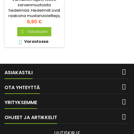
sarvenmuotoista
hedelmää. Hedelmät ovat
raakoina mustanvioletteja,
punaisia kypsyttyään. Hyvä
Hinta
6,90 €
syötäväksi tuoreena.
Ostoskoriin

Varastossa


ASIAKASTILI

OTA YHTEYTTÄ

YRITYKSEMME

OHJEET JA ARTIKKELIT
UUTISKIRJE