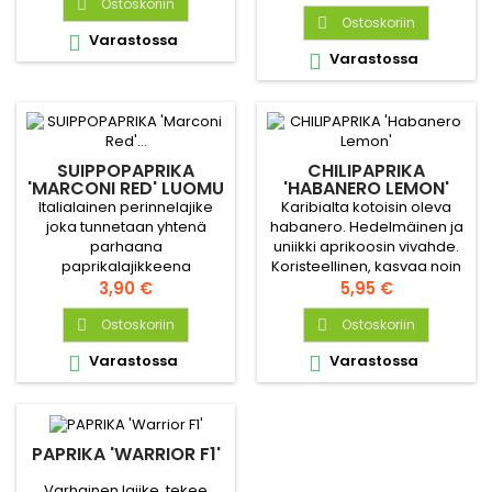
voimakas maku.
vaaleita.
Ostoskoriin

Ostoskoriin

Varastossa

Varastossa

SUIPPOPAPRIKA
CHILIPAPRIKA
'MARCONI RED' LUOMU
'HABANERO LEMON'
Italialainen perinnelajike
Karibialta kotoisin oleva
joka tunnetaan yhtenä
habanero. Hedelmäinen ja
parhaana
uniikki aprikoosin vivahde.
paprikalajikkeena
Koristeellinen, kasvaa noin
makeudensa ja aromiensa
Hinta
80 cm korkeaksi.
Hinta
3,90 €
5,95 €
takia. Suotuisissa oloissa
jopa 30 cm pituiset
Ostoskoriin
Ostoskoriin


hedelmät.
Varastossa
Varastossa


PAPRIKA 'WARRIOR F1'
Varhainen lajike, tekee