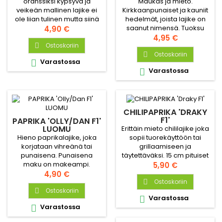
Maukas ja mieto.
oranssiksi kypsyvä ja
Kirkkaanpunaiset ja kauniit
veikeän mallinen lajike ei
hedelmät, joista lajike on
ole liian tulinen mutta siinä
saanut nimensä. Tuoksu
on silti riittävästi potkua
Hinta
4,90 €
raikas ja hapahko,
Hinta
myös tulisen ystäville.
4,95 €
raparperimainen.
Erittäin hyvä ja
Ostoskoriin

Ostoskoriin
monipuolinen lajike

Varastossa

ruuanlaittoon.
Varastossa

CHILIPAPRIKA 'DRAKY
F1'
PAPRIKA 'OLLY/DAN F1'
LUOMU
Erittäin mieto chililajike joka
Hieno paprikalajike, joka
sopii tuorekäyttöön tai
korjataan vihreänä tai
grillaamiseen ja
punaisena. Punaisena
täytettäväksi. 15 cm pituiset
maku on makeampi.
hedelmät joissa paksut
Hinta
5,90 €
Valmista uunissa vaikkapa
Hinta
seinämät.
4,90 €
sipulin, kesäkurpitsan ja
Ostoskoriin

tomaatin kera, päälle
Ostoskoriin

Varastossa

ripaus oliiviöljyä. Riittoisuus
Varastossa

2-3 kasvia.