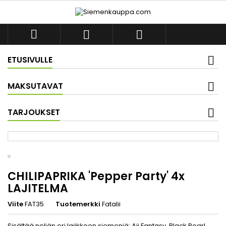



ETUSIVULLE
MAKSUTAVAT
TARJOUKSET
CHILIPAPRIKA 'Pepper Party' 4x
LAJITELMA
Viite
FAT35
Tuotemerkki
Fatalii
Sisältää neljän eri lajikkeen siemeniä: Aji Fantasy, Black Pearl,