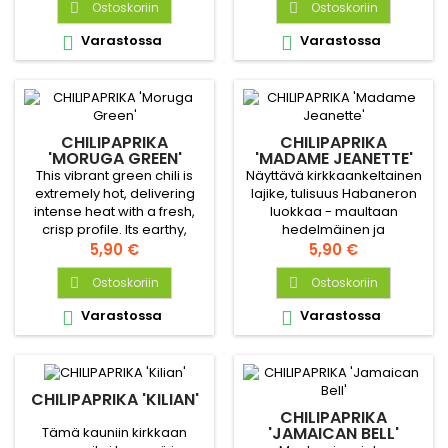
myös vihreinä.
Ostoskoriin
hieman savuinen, jossa
Ostoskoriin


kuitenkin potkua.
Varastossa
Varastossa


CHILIPAPRIKA
CHILIPAPRIKA
'MORUGA GREEN'
'MADAME JEANETTE'
This vibrant green chili is
Näyttävä kirkkaankeltainen
extremely hot, delivering
lajike, tulisuus Habaneron
intense heat with a fresh,
luokkaa - maultaan
crisp profile. Its earthy,
hedelmäinen ja
tangy flavor balances the
Hinta
aavistuksen makea. Sopii
Hinta
5,90 €
5,90 €
fiery kick, making it perfect
monenlaiseen
for hot sauces or spicy
Ostoskoriin
ruuanlaittoon. Satoisa
Ostoskoriin


dishes.
lajike.
Varastossa
Varastossa


CHILIPAPRIKA 'KILIAN'
CHILIPAPRIKA
'JAMAICAN BELL'
Tämä kauniin kirkkaan