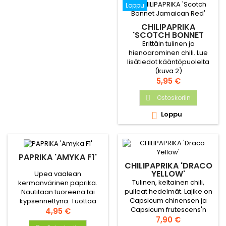
Loppu
CHILIPAPRIKA
'SCOTCH BONNET
JAMAICAN RED'
Erittäin tulinen ja
hienoarominen chili. Lue
lisätiedot kääntöpuolelta
(kuva 2)
Hinta
5,95 €
Ostoskoriin

Loppu

PAPRIKA 'AMYKA F1'
CHILIPAPRIKA 'DRACO
YELLOW'
Upea vaalean
Tulinen, keltainen chili,
kermanvärinen paprika.
pulleat hedelmät. Lajike on
Nautitaan tuoreena tai
Capsicum chinensen ja
kypsennettynä. Tuottaa
Capsicum frutescens'n
aikaisen sadon. Korjaa
Hinta
4,95 €
risteytys. Hyvä ja selkeästi
Hinta
hedelmät, kun ne ovat
7,90 €