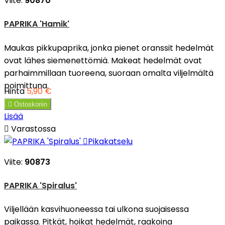
Viite:
90870
PAPRIKA 'Hamik'
Maukas pikkupaprika, jonka pienet oranssit hedelmät
ovat lähes siemenettömiä. Makeat hedelmät ovat
parhaimmillaan tuoreena, suoraan omalta viljelmältä
poimittuna.
Hinta
5,90 €

Ostoskoriin
Lisää

Varastossa

Pikakatselu
Viite:
90873
PAPRIKA 'Spiralus'
Viljellään kasvihuoneessa tai ulkona suojaisessa
paikassa. Pitkät, hoikat hedelmät, raakoina