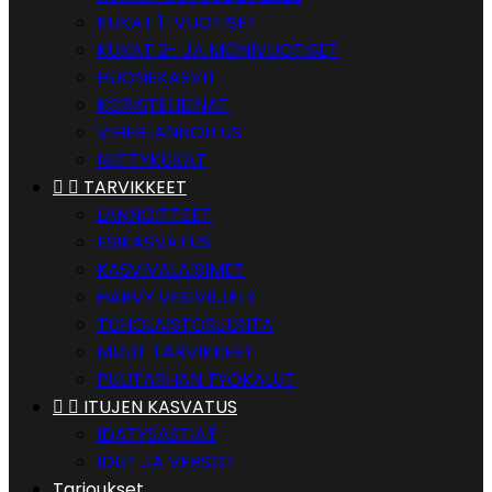
KUKAT 1-VUOTISET
KUKAT 2- JA MONIVUOTISET
HUONEKASVIT
KORISTEHEINÄT
VIHERLANNOITUS
NIITTYKUKAT


TARVIKKEET
LANNOITTEET
ESIKASVATUS
KASVIVALAISIMET
HARVY VESIVILJELY
TUHOLAISTORJUNTA
MUUT TARVIKKEET
PUUTARHAN TYÖKALUT


ITUJEN KASVATUS
IDÄTYSASTIAT
IDUT JA VERSOT
Tarjoukset