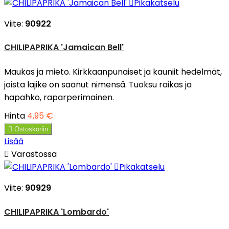

Pikakatselu
Viite:
90922
CHILIPAPRIKA 'Jamaican Bell'
Maukas ja mieto. Kirkkaanpunaiset ja kauniit hedelmät,
joista lajike on saanut nimensä. Tuoksu raikas ja
hapahko, raparperimainen.
Hinta
4,95 €

Ostoskoriin
Lisää

Varastossa

Pikakatselu
Viite:
90929
CHILIPAPRIKA 'Lombardo'