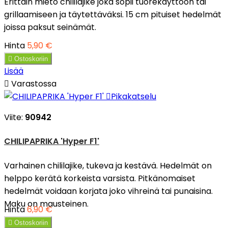
Erittäin mieto chililajike joka sopii tuorekäyttöön tai
grillaamiseen ja täytettäväksi. 15 cm pituiset hedelmät
joissa paksut seinämät.
Hinta
5,90 €

Ostoskoriin
Lisää

Varastossa

Pikakatselu
Viite:
90942
CHILIPAPRIKA 'Hyper F1'
Varhainen chililajike, tukeva ja kestävä. Hedelmät on
helppo kerätä korkeista varsista. Pitkänomaiset
hedelmät voidaan korjata joko vihreinä tai punaisina.
Maku on mausteinen.
Hinta
6,90 €

Ostoskoriin