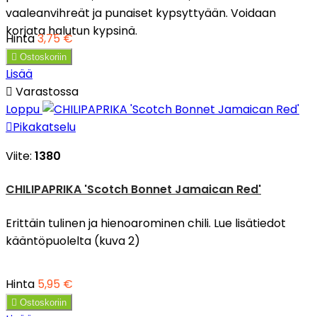
vaaleanvihreät ja punaiset kypsyttyään. Voidaan
korjata halutun kypsinä.
Hinta
3,75 €

Ostoskoriin
Lisää

Varastossa
Loppu

Pikakatselu
Viite:
1380
CHILIPAPRIKA 'Scotch Bonnet Jamaican Red'
Erittäin tulinen ja hienoarominen chili. Lue lisätiedot
kääntöpuolelta (kuva 2)
Hinta
5,95 €

Ostoskoriin