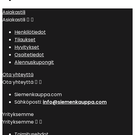
Asiakastili
Asiakastili


Henkilötiedot
Tilaukset
Hyvitykset
Osoitetiedot
Alennuskupongit
Ota yhteyttä
Ota yhteyttä


Siemenkauppa.com
Sähköposti:
info@siemenkauppa.com
Yrityksemme
Yrityksemme


Toimitusehdot