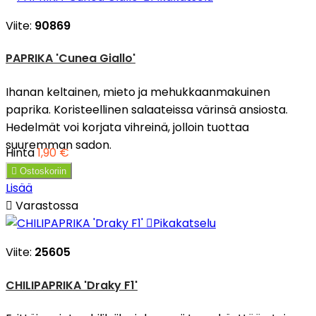
Viite:
90869
PAPRIKA 'Cunea Giallo'
Ihanan keltainen, mieto ja mehukkaanmakuinen
paprika. Koristeellinen salaateissa värinsä ansiosta.
Hedelmät voi korjata vihreinä, jolloin tuottaa
suuremman sadon.
Hinta
1,90 €

Ostoskoriin
Lisää

Varastossa

Pikakatselu
Viite:
25605
CHILIPAPRIKA 'Draky F1'