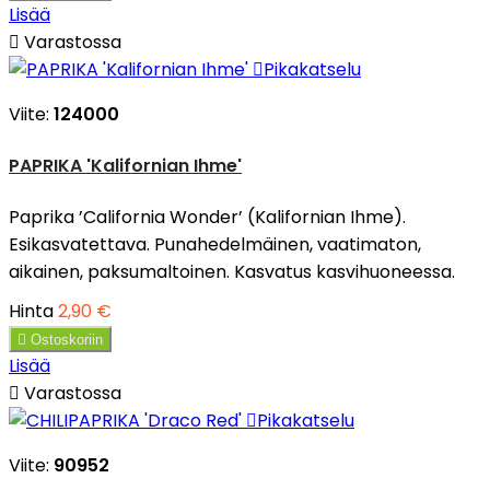
Lisää

Varastossa

Pikakatselu
Viite:
124000
PAPRIKA 'Kalifornian Ihme'
Paprika ’California Wonder’ (Kalifornian Ihme).
Esikasvatettava. Punahedelmäinen, vaatimaton,
aikainen, paksumaltoinen. Kasvatus kasvihuoneessa.
Hinta
2,90 €

Ostoskoriin
Lisää

Varastossa

Pikakatselu
Viite:
90952