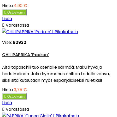
Hinta
4,90 €

Ostoskoriin
Lisää

Varastossa

Pikakatselu
Viite:
90932
CHILIPAPRIKA 'Padron'
Aito tapaschili tuo aterialle särmää. Maku hyvä ja
hedelmäinen. Joka kymmenes chili on todella vahva,
siksi sitä kutsutaan myös espanjalaiseksi ruletiksi!
Hinta
3,75 €

Ostoskoriin
Lisää

Varastossa

Pikakatselu