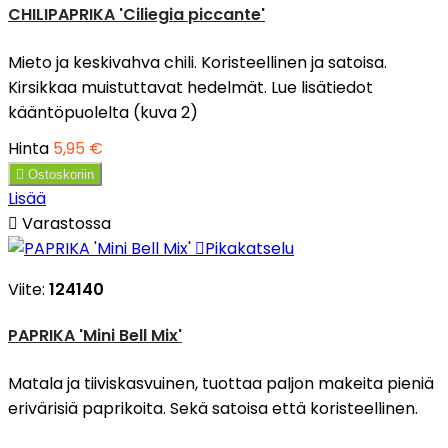
CHILIPAPRIKA 'Ciliegia piccante'
Mieto ja keskivahva chili. Koristeellinen ja satoisa.
Kirsikkaa muistuttavat hedelmät. Lue lisätiedot
kääntöpuolelta (kuva 2)
Hinta
5,95 €

Ostoskoriin
Lisää

Varastossa

Pikakatselu
Viite:
124140
PAPRIKA 'Mini Bell Mix'
Matala ja tiiviskasvuinen, tuottaa paljon makeita pieniä
erivärisiä paprikoita. Sekä satoisa että koristeellinen.