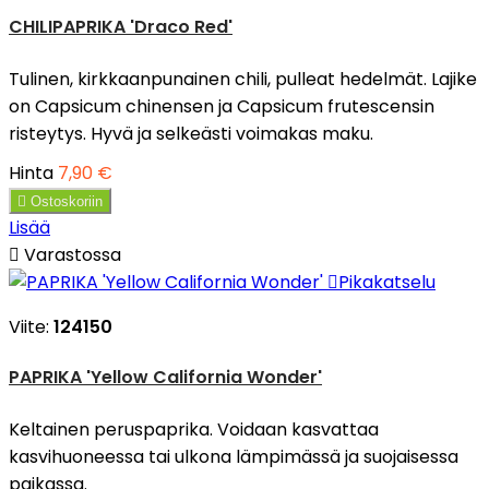
CHILIPAPRIKA 'Draco Red'
Tulinen, kirkkaanpunainen chili, pulleat hedelmät. Lajike
on Capsicum chinensen ja Capsicum frutescensin
risteytys. Hyvä ja selkeästi voimakas maku.
Hinta
7,90 €

Ostoskoriin
Lisää

Varastossa

Pikakatselu
Viite:
124150
PAPRIKA 'Yellow California Wonder'
Keltainen peruspaprika. Voidaan kasvattaa
kasvihuoneessa tai ulkona lämpimässä ja suojaisessa
paikassa.