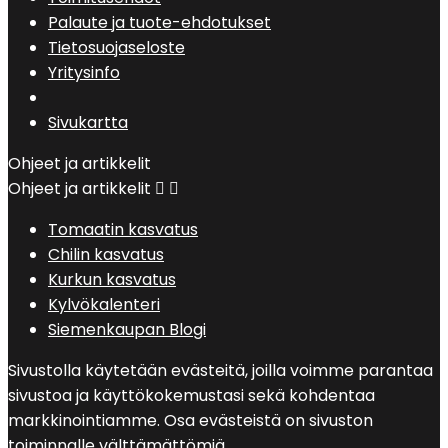
Palaute ja tuote-ehdotukset
Tietosuojaseloste
Yritysinfo
Sivukartta
Ohjeet ja artikkelit
Ohjeet ja artikkelit


Tomaatin kasvatus
Chilin kasvatus
Kurkun kasvatus
Kylvökalenteri
Siemenkaupan Blogi
Sivustolla käytetään evästeitä, joilla voimme parantaa
sivustoa ja käyttökokemustasi sekä kohdentaa
markkinointiamme. Osa evästeistä on sivuston
toiminnalle välttämättömiä.