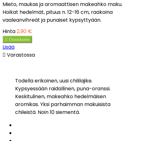
Mieto, maukas ja aromaattisen makeahko maku.
Hoikat hedelmät, pituus n. 12-16 cm, raakoina
vaaleanvihreät ja punaiset kypsyttyään.
Hinta
2,90 €

Ostoskoriin
Lisää

Varastossa
Todella erikoinen, uusi chililajike.
Kypsyessään raidallinen, puna-oranssi.
Keskitulinen, makeahko hedelmäisen
aromikas. Yksi parhaimman makuisista
chileistä. Noin 10 siementä.