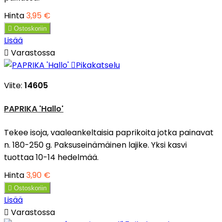
Hinta
3,95 €

Ostoskoriin
Lisää

Varastossa

Pikakatselu
Viite:
14605
PAPRIKA 'Hallo'
Tekee isoja, vaaleankeltaisia paprikoita jotka painavat
n. 180-250 g. Paksuseinämäinen lajike. Yksi kasvi
tuottaa 10-14 hedelmää.
Hinta
3,90 €

Ostoskoriin
Lisää

Varastossa