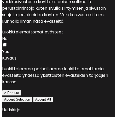
verkkosivustosta käyttökelpoisen sallimalla
perustoimintoja kuten sivulla siirtymisen ja sivuston
suojattujen alueiden käytön. Verkkosivusto ei toimi
kunnolla ilman näitä evästeitä.
Luokittelemattomat evästeet
No
Yes
Kuvaus
Luokittelemme parhaillamme luokittelemattomia
evästeitä yhdessä yksittäisten evästeiden tarjoajien
kanssa.
> Peruuta
Accept Selection
Accept All
Uutiskirje