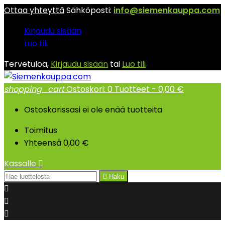
Ottaa yhteyttä
Sähköposti:
info@siemenkauppa.com
Kirjaudu sisään
Luo tili
Tervetuloa,
Kirjaudu sisään
tai
Luo tili
shopping_cart
Ostoskori:
0
Tuotteet - 0,00 €
Ostoskorissasi ei ole enää tuotteita
Toimitus
Yhteensä
0,00 €
Kassalle


Haku


