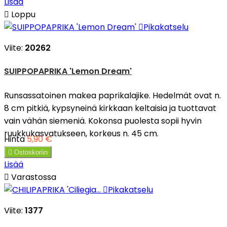
Lisää

Loppu

Pikakatselu
Viite:
20262
SUIPPOPAPRIKA 'Lemon Dream'
Runsassatoinen makea paprikalajike. Hedelmät ovat n.
8 cm pitkiä, kypsyneinä kirkkaan keltaisia ​​ja tuottavat
vain vähän siemeniä. Kokonsa puolesta sopii hyvin
ruukkukasvatukseen, korkeus n. 45 cm.
Hinta
5,90 €

Ostoskoriin
Lisää

Varastossa

Pikakatselu
Viite:
1377