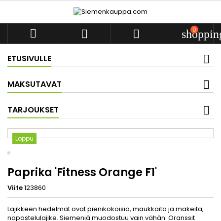
0



shoppin
ETUSIVULLE
MAKSUTAVAT
TARJOUKSET
Loppu
Paprika 'Fitness Orange F1'
Viite
123860
Lajikkeen hedelmät ovat pienikokoisia, maukkaita ja makeita,
napostelulajike. Siemeniä muodostuu vain vähän. Oranssit