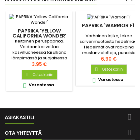
PAPRIKA 'WARRIOR F1'
PAPRIKA 'YELLOW
CALIFORNIA WONDER'
Varhainen lajike, tekee
Keltainen peruspaprika.
sarvenmuotoista hedelmää.
Voidaan kasvattaa
Hedelmät ovat raakoina
kasvihuoneessa tai ulkona
mustanvioletteja, punaisia
lämpimässä ja suojaisessa
kypsyttyään. Hyvä syötäväksi
Hinta
6,90 €
paikassa.
Hinta
tuoreena.
3,95 €
Ostoskoriin

Ostoskoriin

Varastossa

Varastossa


ASIAKASTILI

OTA YHTEYTTÄ