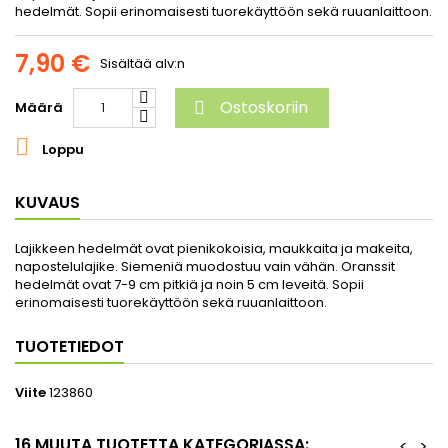
hedelmät. Sopii erinomaisesti tuorekäyttöön sekä ruuanlaittoon.
7,90 €
Sisältää alv:n
Ostoskoriin
Määrä


Loppu
KUVAUS
Lajikkeen hedelmät ovat pienikokoisia, maukkaita ja makeita,
napostelulajike. Siemeniä muodostuu vain vähän. Oranssit
hedelmät ovat 7-9 cm pitkiä ja noin 5 cm leveitä. Sopii
erinomaisesti tuorekäyttöön sekä ruuanlaittoon.
TUOTETIEDOT
Viite
123860
16 MUUTA TUOTETTA KATEGORIASSA:
<
>