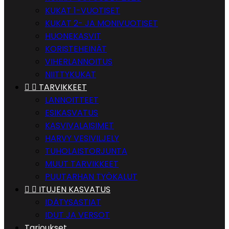
KUKAT 1-VUOTISET
KUKAT 2- JA MONIVUOTISET
HUONEKASVIT
KORISTEHEINÄT
VIHERLANNOITUS
NIITTYKUKAT


TARVIKKEET
LANNOITTEET
ESIKASVATUS
KASVIVALAISIMET
HARVY VESIVILJELY
TUHOLAISTORJUNTA
MUUT TARVIKKEET
PUUTARHAN TYÖKALUT


ITUJEN KASVATUS
IDÄTYSASTIAT
IDUT JA VERSOT
Tarjoukset