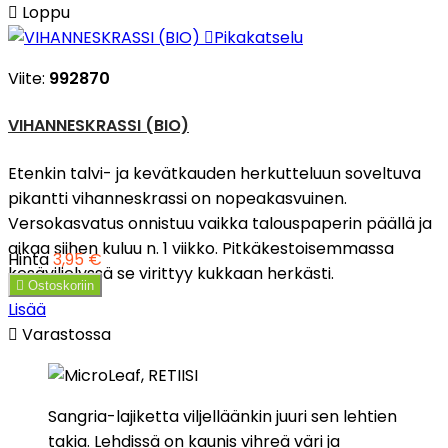

Loppu

Pikakatselu
Viite:
992870
VIHANNESKRASSI (BIO)
Etenkin talvi- ja kevätkauden herkutteluun soveltuva
pikantti vihanneskrassi on nopeakasvuinen.
Versokasvatus onnistuu vaikka talouspaperin päällä ja
aikaa siihen kuluu n. 1 viikko. Pitkäkestoisemmassa
Hinta
3,95 €
kesäviljelyssä se virittyy kukkaan herkästi.

Ostoskoriin
Lisää

Varastossa
Sangria-lajiketta viljelläänkin juuri sen lehtien
takia. Lehdissä on kaunis vihreä väri ja