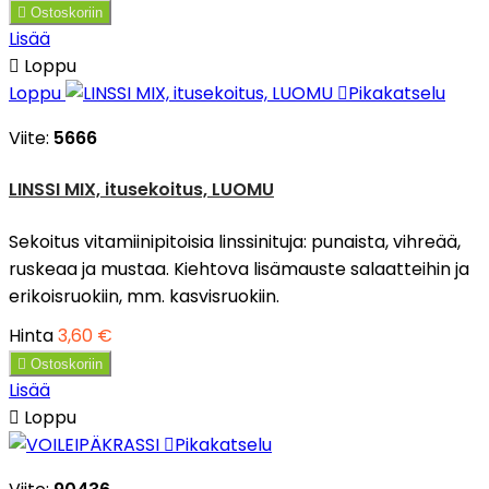

Ostoskoriin
Lisää

Loppu
Loppu

Pikakatselu
Viite:
5666
LINSSI MIX, itusekoitus, LUOMU
Sekoitus vitamiinipitoisia linssinituja: punaista, vihreää,
ruskeaa ja mustaa. Kiehtova lisämauste salaatteihin ja
erikoisruokiin, mm. kasvisruokiin.
Hinta
3,60 €

Ostoskoriin
Lisää

Loppu

Pikakatselu