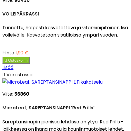
Viite:
90436
VOILEIPÄKRASSI
Tunnettu, helposti kasvatettava ja vitamiinipitoinen lisä
voileivälle. Kasvatetaan sisätiloissa ympäri vuoden.
Hinta
1,90 €

Ostoskoriin
Lisää

Varastossa

Pikakatselu
Viite:
56860
MicroLeaf, SAREPTANSINAPPI 'Red Frills'
Sareptansinapin pienissä lehdissä on ytyä. Red Frills -
lajikkeessa on ihana maku ja kauniinmuotoiset lehdet.