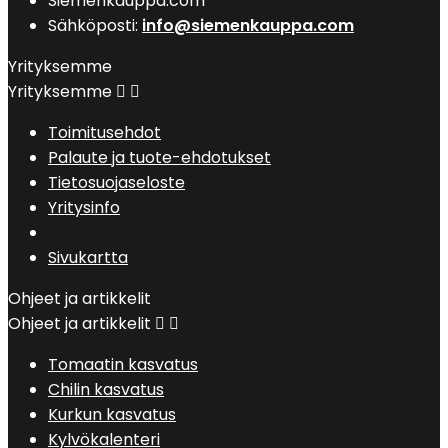
Siemenkauppa.com
Sähköposti:
info@siemenkauppa.com
Yrityksemme
Yrityksemme


Toimitusehdot
Palaute ja tuote-ehdotukset
Tietosuojaseloste
Yritysinfo
Sivukartta
Ohjeet ja artikkelit
Ohjeet ja artikkelit


Tomaatin kasvatus
Chilin kasvatus
Kurkun kasvatus
Kylvökalenteri