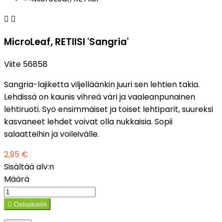


MicroLeaf, RETIISI 'Sangria'
Viite
56858
Sangria-lajiketta viljelläänkin juuri sen lehtien takia.
Lehdissä on kaunis vihreä väri ja vaaleanpunainen
lehtiruoti. Syö ensimmäiset ja toiset lehtiparit, suureksi
kasvaneet lehdet voivat olla nukkaisia. Sopii
salaatteihin ja voileivälle.
2,95 €
Sisältää alv:n
Määrä

Ostoskoriin