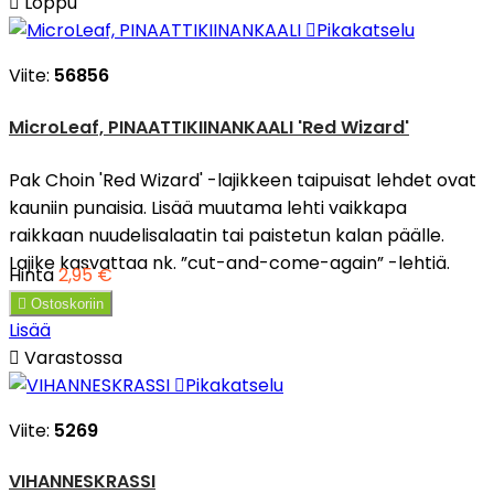

Loppu

Pikakatselu
Viite:
56856
MicroLeaf, PINAATTIKIINANKAALI 'Red Wizard'
Pak Choin 'Red Wizard' -lajikkeen taipuisat lehdet ovat
kauniin punaisia. Lisää muutama lehti vaikkapa
raikkaan nuudelisalaatin tai paistetun kalan päälle.
Lajike kasvattaa nk. ”cut-and-come-again” -lehtiä.
Hinta
2,95 €

Ostoskoriin
Lisää

Varastossa

Pikakatselu
Viite:
5269
VIHANNESKRASSI