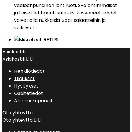
vaaleanpunainen lehtiruoti. Syö ensimmäiset
ja toiset lehtiparit, suureksi kasvaneet lehdet
voivat olla nukkaisia. Sopii salaatteihin ja
voileivälle.
Asiakastili
Asiakastili


Henkilötiedot
Tilaukset
Hyvitykset
Osoitetiedot
Alennuskupongit
Ota yhteyttä
Ota yhteyttä

