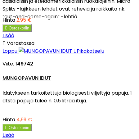
aasialaisiin ja eteläamerikkalaisiin ruokalajeihin. Micro
Splits -lajikkeen lehdet ovat reheviä ja raikkaita nk.
”cut-and-come-again” -lehtiä.
Hinta
2,95 €

Ostoskoriin
Lisää

Varastossa
Loppu

Pikakatselu
Viite:
149742
MUNGOPAVUN IDUT
Idätykseen tarkoitettuja biologisesti viljeltyjä papuja. 1
dl:sta papuja tulee n. 0,5 litraa ituja.
Hinta
4,99 €

Ostoskoriin
Lisää