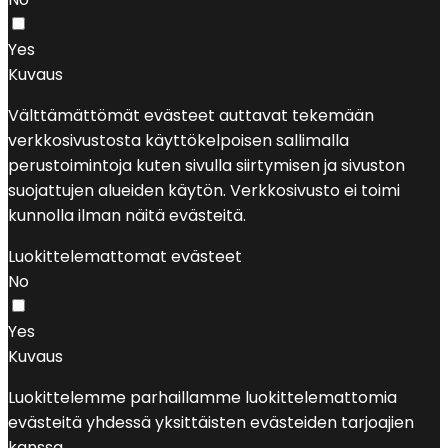
Yes
Kuvaus
Välttämättömät evästeet auttavat tekemään
verkkosivustosta käyttökelpoisen sallimalla
perustoimintoja kuten sivulla siirtymisen ja sivuston
suojattujen alueiden käytön. Verkkosivusto ei toimi
kunnolla ilman näitä evästeitä.
Luokittelemattomat evästeet
No
Yes
Kuvaus
Luokittelemme parhaillamme luokittelemattomia
evästeitä yhdessä yksittäisten evästeiden tarjoajien
kanssa.