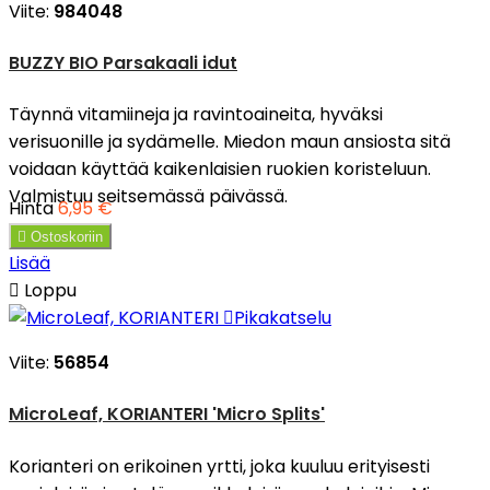
Viite:
984048
BUZZY BIO Parsakaali idut
Täynnä vitamiineja ja ravintoaineita, hyväksi
verisuonille ja sydämelle. Miedon maun ansiosta sitä
voidaan käyttää kaikenlaisien ruokien koristeluun.
Valmistuu seitsemässä päivässä.
Hinta
6,95 €

Ostoskoriin
Lisää

Loppu

Pikakatselu
Viite:
56854
MicroLeaf, KORIANTERI 'Micro Splits'
Korianteri on erikoinen yrtti, joka kuuluu erityisesti