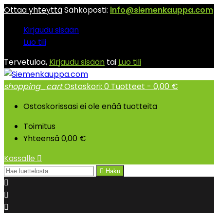
Ottaa yhteyttä
Sähköposti:
info@siemenkauppa.com
Kirjaudu sisään
Luo tili
Tervetuloa,
Kirjaudu sisään
tai
Luo tili
shopping_cart
Ostoskori:
0
Tuotteet - 0,00 €
Ostoskorissasi ei ole enää tuotteita
Toimitus
Yhteensä
0,00 €
Kassalle


Haku


