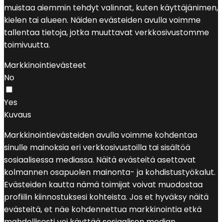
muistaa aiemmin tehdyt valinnat, kuten käyttäjänimen,
kielen tai alueen. Näiden evästeiden avulla voimme
tallentaa tietoja, jotka muuttavat verkkosivustomme
toimivuutta.
Markkinointievästeet
No
Yes
Kuvaus
Markkinointievästeiden avulla voimme kohdentaa
sinulle mainoksia eri verkkosivustoilla tai sisältöä
sosiaalisessa mediassa. Näitä evästeitä asettavat
kolmannen osapuolen mainonta- ja kohdistustyökalut.
Evästeiden kautta nämä toimijat voivat muodostaa
profiilin kiinnostuksesi kohteista. Jos et hyväksy näitä
evästeitä, et näe kohdennettua markkinointia etkä
mahdollisesti voi käyttää sosiaalisen median