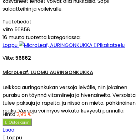
kasvaneet lehdet voivat olla nukkaisia. Sopii
salaatteihin ja voileivälle.
Tuotetiedot
Viite
56858
16 muuta tuotetta kategoriassa:
Loppu

Pikakatselu
Viite:
56862
MicroLeaf, LUOMU AURINGONKUKKA
Leikkaa auringonkukan versoja leivälle, niin jokainen
puraisu on täynnä vitamiineja ja hivenaineita. Versoista
tulee paksuja ja rapeita, ja niissä on mieto, pähkinäinen
maku. Versoja voi myös wokata kevyesti pannulla.
Hinta
2,95 €

Ostoskoriin
Lisää

Loppu