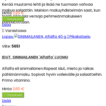
Kerää muutama lehti ja lisää ne tuomaan vahvaa
makua salaattiin. Mainion makuyhdistelmän saat, kun
Hinta
2,95 €
lisäät pikkuisia versoja pehmeänmakuiseen

Ostoskoriin
pannacottaan.
Lisää

Varastossa
Loppu

Pikakatselu
Viite:
5651
IDUT, SINIMAILANEN 'Alfalfa' LUOMU
Alfalfa eli sinimailanen.Rapeat idut, mieto ja raikas
pähkinänmaku. Sopivat hyvin voileivälle ja salaatteihin.
Primo vitamino.
Hinta
3,60 €

Ostoskoriin
Lisää