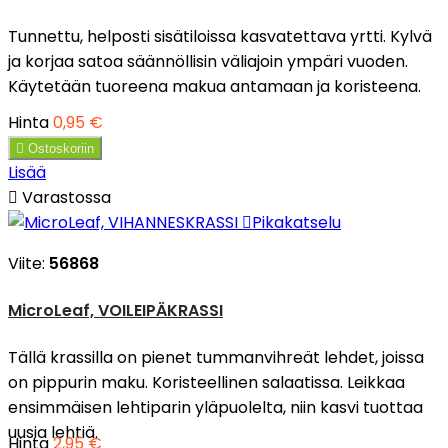
Tunnettu, helposti sisätiloissa kasvatettava yrtti. Kylvä
ja korjaa satoa säännöllisin väliajoin ympäri vuoden.
Käytetään tuoreena makua antamaan ja koristeena.
Hinta
0,95 €

Ostoskoriin
Lisää

Varastossa

Pikakatselu
Viite:
56868
MicroLeaf, VOILEIPÄKRASSI
Tällä krassilla on pienet tummanvihreät lehdet, joissa
on pippurin maku. Koristeellinen salaatissa. Leikkaa
ensimmäisen lehtiparin yläpuolelta, niin kasvi tuottaa
uusia lehtiä.
Hinta
2,95 €