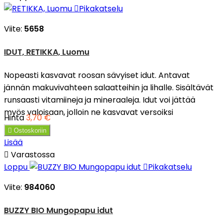

Pikakatselu
Viite:
5658
IDUT, RETIKKA, Luomu
Nopeasti kasvavat roosan sävyiset idut. Antavat
jännän makuvivahteen salaatteihin ja lihalle. Sisältävät
runsaasti vitamiineja ja mineraaleja. Idut voi jättää
myös valoisaan, jolloin ne kasvavat versoiksi
Hinta
3,70 €

Ostoskoriin
Lisää

Varastossa
Loppu

Pikakatselu
Viite:
984060
BUZZY BIO Mungopapu idut