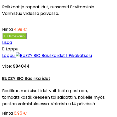
Raikkaat ja rapeat idut, runsaasti B-vitamiinia.
Valmistuu viidessä päivässä.
Hinta
4,99 €

Ostoskoriin
Lisää

Loppu
Loppu

Pikakatselu
Viite:
984044
BUZZY BIO Basilika idut
Basilikan makuiset idut voit lisätä pastaan,
tomaattikastikkeeseen tai salaattiin. Kokeile myös
peston valmistuksessa. Valmistuu 14 päivässä.
Hinta
6,95 €