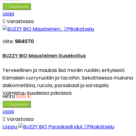

Ostoskoriin
Lisää

Varastossa

Pikakatselu
Viite:
984070
BUZZY BIO Mausteinen itusekoitus
Terveellinen ja maukas lisä moniin ruokiin, erityisesti
itämaisiin curryruokiin ja tacoihin. Sekoitteessa mukana
daikonretikka, rucola, parsakaali ja sarviapila.
Valmistuu kuudessa päivässä.
Hinta
6,95 €

Ostoskoriin
Lisää

Varastossa
Loppu

Pikakatselu