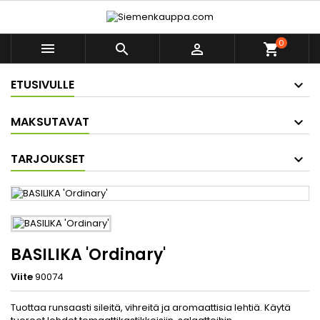
0



shopping_cart
ETUSIVULLE
MAKSUTAVAT
TARJOUKSET
BASILIKA 'Ordinary'
Viite
90074
Tuottaa runsaasti sileitä, vihreitä ja aromaattisia lehtiä. Käytä