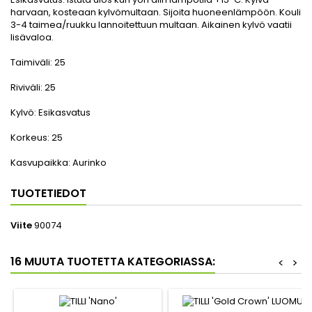
harvaan, kosteaan kylvömultaan. Sijoita huoneenlämpöön. Kouli
3-4 taimea/ruukku lannoitettuun multaan. Aikainen kylvö vaatii
lisävaloa.
Taimiväli:
25
Riviväli:
25
Kylvö:
Esikasvatus
Korkeus:
25
Kasvupaikka:
Aurinko
TUOTETIEDOT
Viite
90074
16 MUUTA TUOTETTA KATEGORIASSA:
<
>