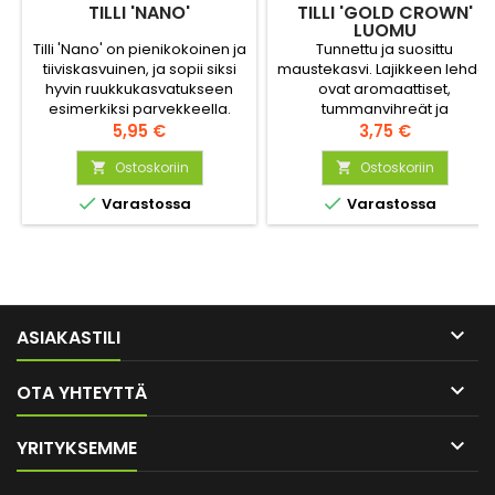
TILLI 'NANO'
TILLI 'GOLD CROWN'
LUOMU
Tilli 'Nano' on pienikokoinen ja
Tunnettu ja suosittu
tiiviskasvuinen, ja sopii siksi
maustekasvi. Lajikkeen lehdet
hyvin ruukkukasvatukseen
ovat aromaattiset,
esimerkiksi parvekkeella.
tummanvihreät ja
Hinta
hienoliuskaiset. Sato voidaan
Hinta
5,95 €
3,75 €
korjata lehtitillinä, sillä kukkii
Ostoskoriin
paljon tavallista tilliä
Ostoskoriin


myöhemmin. Riittoisuus 3-4


Varastossa
Varastossa
metriä.

ASIAKASTILI

OTA YHTEYTTÄ

YRITYKSEMME