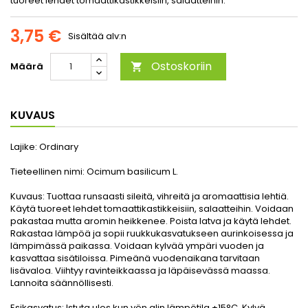
tuoreet lehdet tomaattikastikkeisiin, salaatteihin.
3,75 €
Sisältää alv:n
Ostoskoriin
Määrä

KUVAUS
Lajike:
Ordinary
Tieteellinen nimi:
Ocimum basilicum L.
Kuvaus:
Tuottaa runsaasti sileitä, vihreitä ja aromaattisia lehtiä.
Käytä tuoreet lehdet tomaattikastikkeisiin, salaatteihin. Voidaan
pakastaa mutta aromin heikkenee. Poista latva ja käytä lehdet.
Rakastaa lämpöä ja sopii ruukkukasvatukseen aurinkoisessa ja
lämpimässä paikassa. Voidaan kylvää ympäri vuoden ja
kasvattaa sisätiloissa. Pimeänä vuodenaikana tarvitaan
lisävaloa. Viihtyy ravinteikkaassa ja läpäisevässä maassa.
Lannoita säännöllisesti.
Esikasvatus:
Istuta ulos kun yön alin lämpötila +15°C. Kylvä