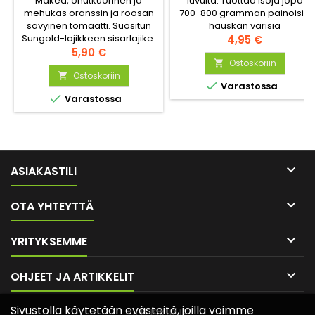
Makea, ohutkuorinen ja
luvulta. Tuottaa isoja jopa
mehukas oranssin ja roosan
700-800 gramman painoisia
sävyinen tomaatti. Suositun
hauskan värisiä
Sungold-lajikkeen sisarlajike.
litteänpyöreitä tomaatteja.
Hinta
4,95 €
Sopii kasvihuoneeseen.
Hinta
Näissä myös erittäin hieno,
5,90 €
Runsassatoinen.
makeahko maku!
Ostoskoriin

Ostoskoriin


Varastossa

Varastossa

ASIAKASTILI

OTA YHTEYTTÄ

YRITYKSEMME

OHJEET JA ARTIKKELIT
Sivustolla käytetään evästeitä, joilla voimme
UUTISKIRJE