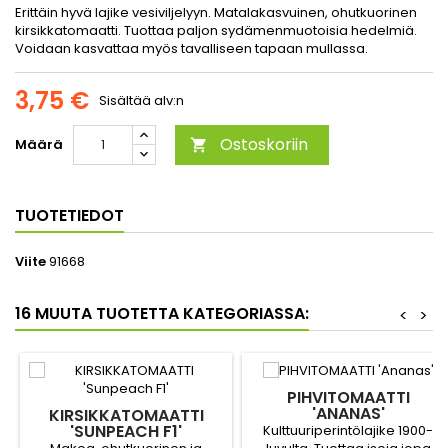
Erittäin hyvä lajike vesiviljelyyn. Matalakasvuinen, ohutkuorinen
kirsikkatomaatti. Tuottaa paljon sydämenmuotoisia hedelmiä.
Voidaan kasvattaa myös tavalliseen tapaan mullassa.
3,75 €
Sisältää alv:n
Ostoskoriin
Määrä

TUOTETIEDOT
Viite
91668
16 MUUTA TUOTETTA KATEGORIASSA:
<
>
PIHVITOMAATTI
'ANANAS'
KIRSIKKATOMAATTI
'SUNPEACH F1'
Kulttuuriperintölajike 1900-