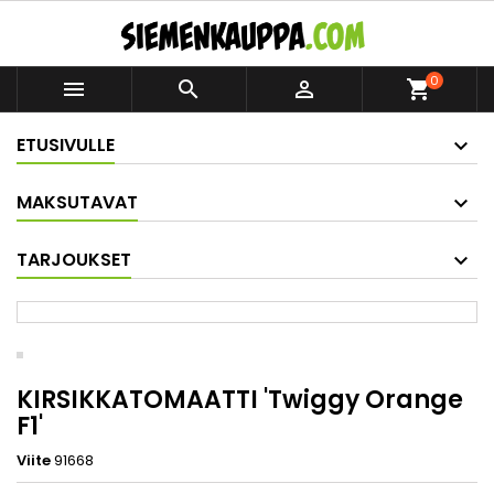
0



shopping_cart
ETUSIVULLE
MAKSUTAVAT
TARJOUKSET
KIRSIKKATOMAATTI 'Twiggy Orange
F1'
Viite
91668