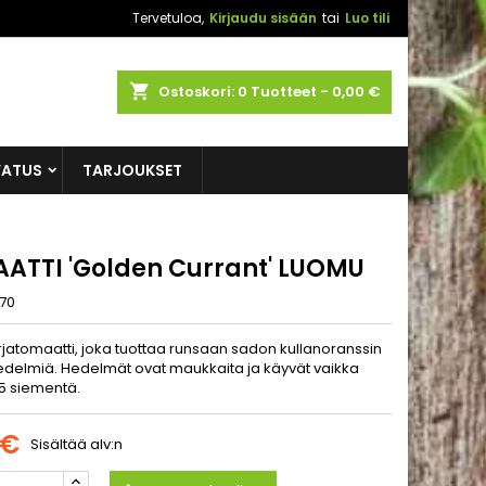
Tervetuloa,
Kirjaudu sisään
tai
Luo tili
shopping_cart
Ostoskori:
0
Tuotteet - 0,00 €
VATUS
TARJOUKSET
ATTI 'Golden Currant' LUOMU
70
rjatomaatti, joka tuottaa runsaan sadon kullanoranssin
hedelmiä. Hedelmät ovat maukkaita ja käyvät vaikka
 5 siementä.
 €
Sisältää alv:n