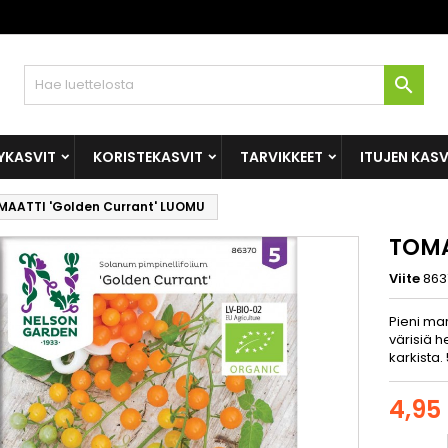

YKASVIT
KORISTEKASVIT
TARVIKKEET
ITUJEN KAS
MAATTI 'Golden Currant' LUOMU
TOMA
Viite
863
Pieni ma
värisiä 
karkista.
4,95