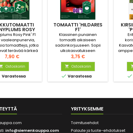
KKUTOMAATTI
TOMAATTI 'HILDARES
KIRS
NNYPLUMS ROSY
F1'
'
PINK F1'
plums Rosy Pink' F1
Klassinen punainen
Eri
 vaaleanpunervia,
tomaatti aikaiseen
kori
sia tomaatteja, jotka
sadonkorjuuseen. Sopii
Kasvate
vat terävää kärkeä
ulkokasvatukseen
amppel
Taimen kasvutapa on
Hinta
suojaisassa paikassa tai
Hinta
parvekk
7,90 €
3,75 €
a matala, ja se tuottaa
kasvihuoneeseen.
kasvi
saasti maukkaita
Ostoskoriin
Ostoskoriin
roikkuva


maatteja. Sopii



Varastossa
Varastossa
uukkuviljelyyn.
päär
make
TEYTTÄ
YRITYKSEMME
auppa.com
Toimitusehdot
ti:
info@siemenkauppa.com
Palaute ja tuote-ehdotukset