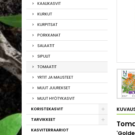
KAALIKASVIT
KURKUT
KURPITSAT
PORKKANAT
SALAATIT
SIPULIT
TOMAATIT
YRTIT JA MAUSTEET
MUUT JUUREKSET
MUUT HYÖTYKASVIT
KUVAU
KORISTEKASVIT
TARVIKKEET
Toma
KASVITERRAARIOT
'Golde