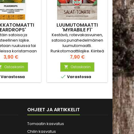
IKKATOMAATTI
LUUMUTOMAATTI
KIRS
PEARDROPS'
'MYRABILE F1'
'ARTIS
/
ttäin satoisa ja
Kestävä, rotevakasvuinen,
Vihreä
steellinen lajike.
satoisa punahedelmäinen
kirsik
taan ruukuissa tai
luumutomaatti.
kasvat
eissa koristamaan
Runkotomaattilajike. Kiinteä
my
eita, terasseja tai
Hinta
ja mehukas hedelmäliha,
Hinta
3,90 €
7,90 €
huoneita - versot
hyvä säilyvyys.
t alas. Tekee pieinä,
Ostoskoriin
Ostoskoriin


keltaisiia,


Varastossa
Varastossa
ynänmuotoisia,
ita tomaatteja.
OHJEET JA ARTIKKELIT
Tomaatin kasvatus
Chilin kasvatus