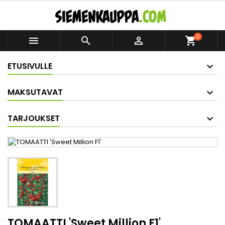
0



shopping_cart
ETUSIVULLE
MAKSUTAVAT
TARJOUKSET
TOMAATTI 'Sweet Million F1'