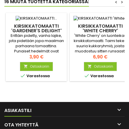
16 MUUTA TUOTETTA KATEGORIASSA:
<
>
KIRSIKKATOMAATTI
KIRSIKKATOMAATTI
'GARDENER'S DELIGHT'
'WHITE CHERRY'
Erittäin pidetty, vanha lajike,
'White Cherry' on luonteikas
jota pidetään jopa maailman
kirsikkatomaatti. Taimi tekee
parhaana tomaattina.
suuria kukkaryhmiä, joista
Punaiset hedelmät ovat
muodostuu sitten runsaasti
kirsikkatomaateiksi
Hinta
tomaatteja. Hedelmä on
Hinta
3,90 €
6,90 €
suurehkoja, halkaisijaltaan 3-
kypsymättömänä vihreä ja
4 cm. Voimakaskasvuinen.
Ostoskoriin
muuttuu vähitellen
Ostoskoriin


norsunluunkeltaiseksi


Varastossa
Varastossa
kypsyessään.

ASIAKASTILI

OTA YHTEYTTÄ