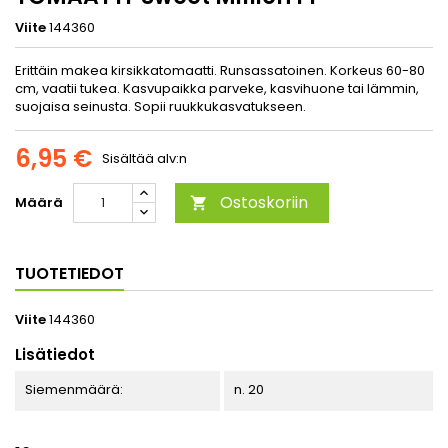
Viite
144360
Erittäin makea kirsikkatomaatti. Runsassatoinen. Korkeus 60-80
cm, vaatii tukea. Kasvupaikka parveke, kasvihuone tai lämmin,
suojaisa seinusta. Sopii ruukkukasvatukseen.
6,95 €
Sisältää alv:n
Ostoskoriin
Määrä

TUOTETIEDOT
Viite
144360
Lisätiedot
Siemenmäärä:
n. 20