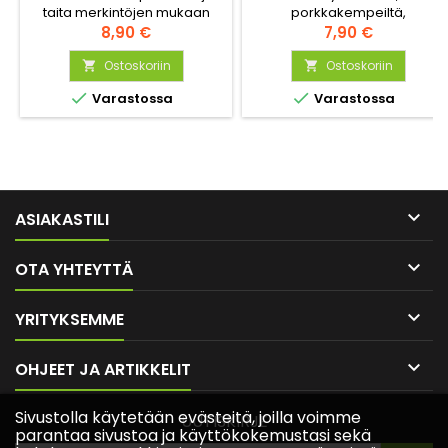
taita merkintöjen mukaan
porkkakempeiltä,
pitkittäin. Sopii kaikkiin LED-
Hinta
kaalikärpäsiltä ja luteilta. Se
Hinta
8,90 €
7,90 €
listoihin.
on erinomainen kate herkille
Ostoskoriin
kasveille satunnaisten
Ostoskoriin


hallaöiden aikaa. 17g/m2


Varastossa
Varastossa

ASIAKASTILI

OTA YHTEYTTÄ

YRITYKSEMME

OHJEET JA ARTIKKELIT
Sivustolla käytetään evästeitä, joilla voimme
UUTISKIRJE
parantaa sivustoa ja käyttökokemustasi sekä