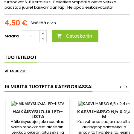
turpoavat 6-8 kertaisiksi. Pellettien ympärillä oleva verkko
päästää juuret kasvamaan läpi. Helppoa esikasvatusta!
4,50 €
Sisältää alv:n
Ostoskoriin
Määrä

TUOTETIEDOT
Viite
80238
16 MUUTA TUOTETTA KATEGORIASSA:
<
>
HÄIKÄISYSUOJA LED-
KASVUHARSO 6,5 X 2,4
LISTA
M
Häikäisysuoja, joka suuntaa
Kasvuharso suojaa tuulelta,
valon tehokkaasti alaspäin.
auringonpaahteelta ja
Leikkaa oikean pituiseksi ja
lentäviltä hyönteisiltä, esim.