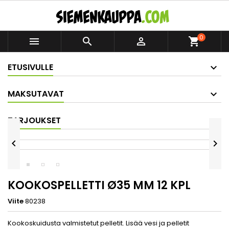
0



shopping_cart
ETUSIVULLE
MAKSUTAVAT
TARJOUKSET


KOOKOSPELLETTI Ø35 MM 12 KPL
Viite
80238
Kookoskuidusta valmistetut pelletit. Lisää vesi ja pelletit