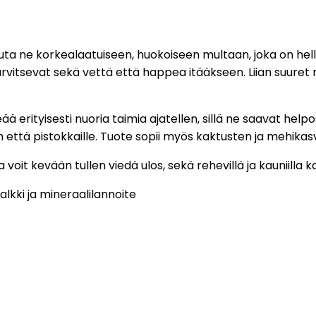
uta ne korkealaatuiseen, huokoiseen multaan, joka on hellä
arvitsevat sekä vettä että happea itääkseen. Liian suuret
 erityisesti nuoria taimia ajatellen, sillä ne saavat helpost
een että pistokkaille. Tuote sopii myös kaktusten ja mehika
ka voit kevään tullen viedä ulos, sekä rehevillä ja kauniilla 
alkki ja mineraalilannoite