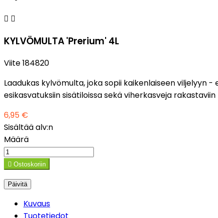


KYLVÖMULTA 'Prerium' 4L
Viite
184820
Laadukas kylvömulta, joka sopii kaikenlaiseen viljelyyn -
esikasvatuksiin sisätiloissa sekä viherkasveja rakastaviin 
6,95 €
Sisältää alv:n
Määrä

Ostoskoriin
Kuvaus
Tuotetiedot