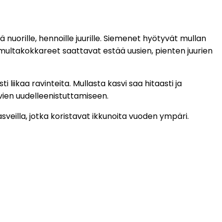
 nuorille, hennoille juurille. Siemenet hyötyvät mullan
 multakokkareet saattavat estää uusien, pienten juurien
i liikaa ravinteita. Mullasta kasvi saa hitaasti ja
svien uudelleenistuttamiseen.
kasveilla, jotka koristavat ikkunoita vuoden ympäri.