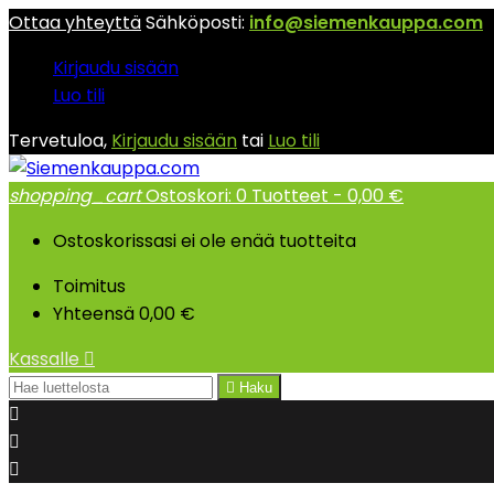
Ottaa yhteyttä
Sähköposti:
info@siemenkauppa.com
Kirjaudu sisään
Luo tili
Tervetuloa,
Kirjaudu sisään
tai
Luo tili
shopping_cart
Ostoskori:
0
Tuotteet - 0,00 €
Ostoskorissasi ei ole enää tuotteita
Toimitus
Yhteensä
0,00 €
Kassalle


Haku


