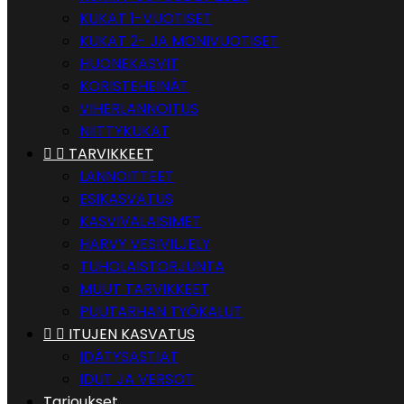
KUKAT 1-VUOTISET
KUKAT 2- JA MONIVUOTISET
HUONEKASVIT
KORISTEHEINÄT
VIHERLANNOITUS
NIITTYKUKAT


TARVIKKEET
LANNOITTEET
ESIKASVATUS
KASVIVALAISIMET
HARVY VESIVILJELY
TUHOLAISTORJUNTA
MUUT TARVIKKEET
PUUTARHAN TYÖKALUT


ITUJEN KASVATUS
IDÄTYSASTIAT
IDUT JA VERSOT
Tarjoukset