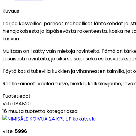
Kuvaus
Tarjoa kasveillesi parhaat mahdolliset lähtökohdat ja ist
hienojakoisesta ja läpäisevästä rakenteesta, koska ne t
kasvua.
Multaan on lisätty vain mietoja ravinteita. Tämä on tärkeää
tasaisesti ravinteita, ja siksi se sopii sekä esikasvatuks
Täytä kotisi tukevilla kukkien ja vihannesten taimilla, jot
Raaka-aineet: Vaalea turve, hiekka, kalkkikivijauhe, leväk
Tuotetiedot
Viite
184820
16 muuta tuotetta kategoriassa:

Pikakatselu
Viite:
5996