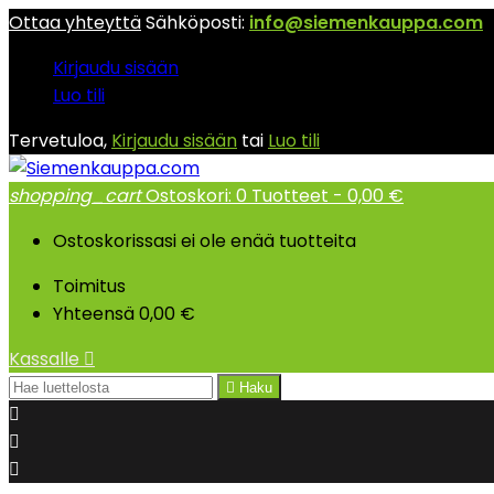
Ottaa yhteyttä
Sähköposti:
info@siemenkauppa.com
Kirjaudu sisään
Luo tili
Tervetuloa,
Kirjaudu sisään
tai
Luo tili
shopping_cart
Ostoskori:
0
Tuotteet - 0,00 €
Ostoskorissasi ei ole enää tuotteita
Toimitus
Yhteensä
0,00 €
Kassalle


Haku


