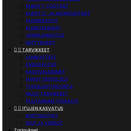
KUKAT 1-VUOTISET
KUKAT 2- JA MONIVUOTISET
HUONEKASVIT
KORISTEHEINÄT
VIHERLANNOITUS
NIITTYKUKAT


TARVIKKEET
LANNOITTEET
ESIKASVATUS
KASVIVALAISIMET
HARVY VESIVILJELY
TUHOLAISTORJUNTA
MUUT TARVIKKEET
PUUTARHAN TYÖKALUT


ITUJEN KASVATUS
IDÄTYSASTIAT
IDUT JA VERSOT
Tarjoukset