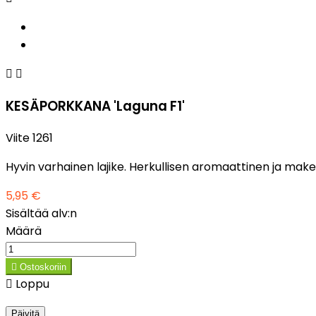


KESÄPORKKANA 'Laguna F1'
Viite
1261
Hyvin varhainen lajike. Herkullisen aromaattinen ja mak
5,95 €
Sisältää alv:n
Määrä

Ostoskoriin

Loppu