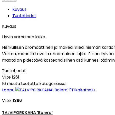
Kuvaus
Tuotetiedot
Kuvaus
Hyvin varhainen lajike.
Herkullisen aromaattinen ja makea. Sileä, hieman karti
Varma, monella tavalla erinomainen lajike. Ei saa kylvä
maata on pidettävä kosteana siihen asti kunnes itäämin
Tuotetiedot
Viite
1261
16 muuta tuotetta kategoriassa:
Loppu

Pikakatselu
Viite:
1366
TALVIPORKKANA 'Bolero'