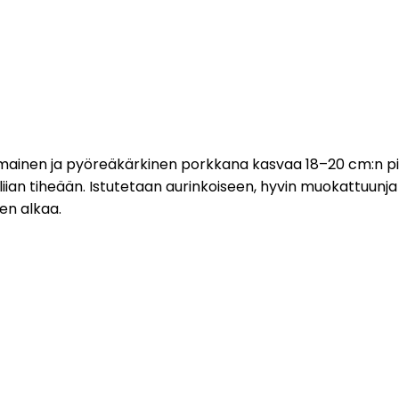
omainen ja pyöreäkärkinen porkkana kasvaa 18–20 cm:n pit
ä liian tiheään. Istutetaan aurinkoiseen, hyvin muokattuu
en alkaa.