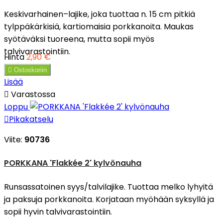
Keskivarhainen–lajike, joka tuottaa n. 15 cm pitkiä
tylppäkärkisiä, kartiomaisia porkkanoita. Maukas
syötäväksi tuoreena, mutta sopii myös
talvivarastointiin.
Hinta
2,90 €

Ostoskoriin
Lisää

Varastossa
Loppu

Pikakatselu
Viite:
90736
PORKKANA 'Flakkée 2' kylvönauha
Runsassatoinen syys/talvilajike. Tuottaa melko lyhyitä
ja paksuja porkkanoita. Korjataan myöhään syksyllä ja
sopii hyvin talvivarastointiin.