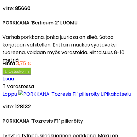
Viite:
85660
PORKKANA 'Berlicum 2' LUOMU
Varhaisporkkana, jonka juuriosa on sileä. Satoa
korjataan vähitellen. Erittäin maukas syötäväksi
tuoreena, voidaan myös varastoida. Riittoisuus 8-10
metriä.
Hinta
3,75 €

Ostoskoriin
Lisää

Varastossa
Loppu

Pikakatselu
Viite:
128132
PORKKANA 'Tozresis F1' pilleröity
Lyhyt ja tylppä, sileäkuorinen porkkana. Maku on