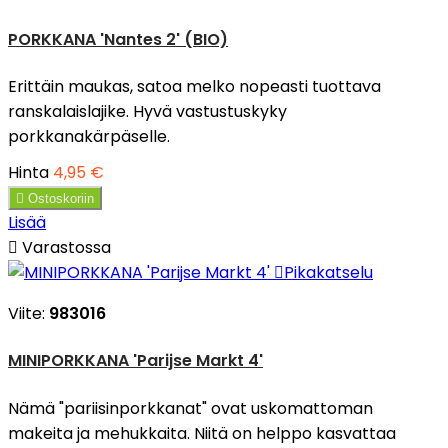
PORKKANA 'Nantes 2' (BIO)
Erittäin maukas, satoa melko nopeasti tuottava
ranskalaislajike. Hyvä vastustuskyky
porkkanakärpäselle.
Hinta
4,95 €

Ostoskoriin
Lisää

Varastossa

Pikakatselu
Viite:
983016
MINIPORKKANA 'Parijse Markt 4'
Nämä "pariisinporkkanat" ovat uskomattoman
makeita ja mehukkaita. Niitä on helppo kasvattaa