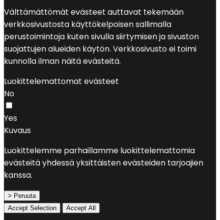
Välttämättömät evästeet auttavat tekemään
verkkosivustosta käyttökelpoisen sallimalla
perustoimintoja kuten sivulla siirtymisen ja sivuston
suojattujen alueiden käytön. Verkkosivusto ei toimi
kunnolla ilman näitä evästeitä.
Luokittelemattomat evästeet
No
Yes
Kuvaus
Luokittelemme parhaillamme luokittelemattomia
evästeitä yhdessä yksittäisten evästeiden tarjoajien
kanssa.
> Peruuta
Accept Selection
Accept All