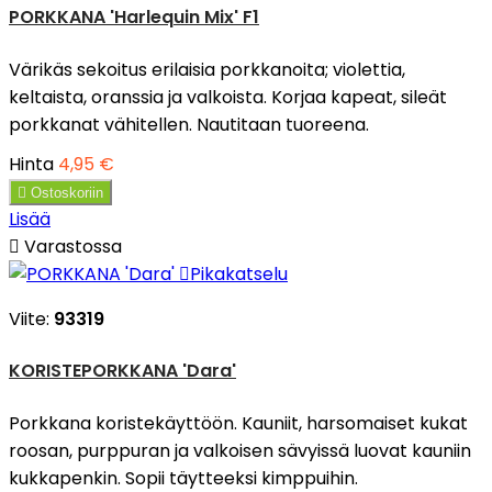
PORKKANA 'Harlequin Mix' F1
Värikäs sekoitus erilaisia porkkanoita; violettia,
keltaista, oranssia ja valkoista. Korjaa kapeat, sileät
porkkanat vähitellen. Nautitaan tuoreena.
Hinta
4,95 €

Ostoskoriin
Lisää

Varastossa

Pikakatselu
Viite:
93319
KORISTEPORKKANA 'Dara'
Porkkana koristekäyttöön. Kauniit, harsomaiset kukat
roosan, purppuran ja valkoisen sävyissä luovat kauniin
kukkapenkin. Sopii täytteeksi kimppuihin.