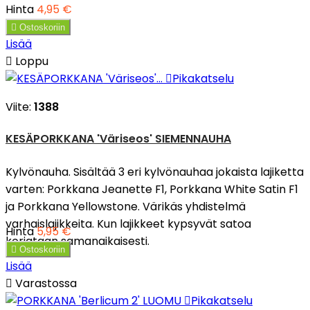
Hinta
4,95 €

Ostoskoriin
Lisää

Loppu

Pikakatselu
Viite:
1388
KESÄPORKKANA 'Väriseos' SIEMENNAUHA
Kylvönauha. Sisältää 3 eri kylvönauhaa jokaista lajiketta
varten: Porkkana Jeanette F1, Porkkana White Satin F1
ja Porkkana Yellowstone. Värikäs yhdistelmä
varhaislajikkeita. Kun lajikkeet kypsyvät satoa
Hinta
5,95 €
korjataan samanaikaisesti.

Ostoskoriin
Lisää

Varastossa

Pikakatselu