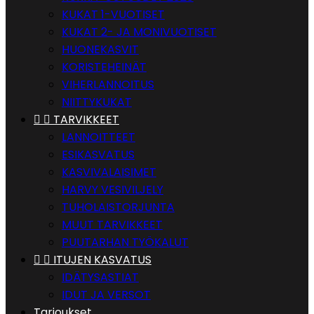
KUKAT 1-VUOTISET
KUKAT 2- JA MONIVUOTISET
HUONEKASVIT
KORISTEHEINÄT
VIHERLANNOITUS
NIITTYKUKAT


TARVIKKEET
LANNOITTEET
ESIKASVATUS
KASVIVALAISIMET
HARVY VESIVILJELY
TUHOLAISTORJUNTA
MUUT TARVIKKEET
PUUTARHAN TYÖKALUT


ITUJEN KASVATUS
IDÄTYSASTIAT
IDUT JA VERSOT
Tarjoukset