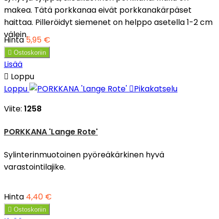
makea. Tätä porkkanaa eivät porkkanakärpäset
haittaa. Pilleröidyt siemenet on helppo asetella 1-2 cm
välein.
Hinta
5,95 €

Ostoskoriin
Lisää

Loppu
Loppu

Pikakatselu
Viite:
1258
PORKKANA 'Lange Rote'
Sylinterinmuotoinen pyöreäkärkinen hyvä
varastointilajike.
Hinta
4,40 €

Ostoskoriin