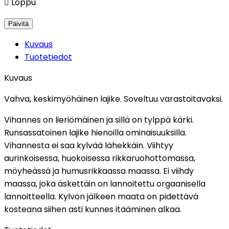

Loppu
Kuvaus
Tuotetiedot
Kuvaus
Vahva, keskimyöhäinen lajike. Soveltuu varastoitavaksi.
Vihannes on lieriömäinen ja sillä on tylppä kärki.
Runsassatoinen lajike hienoilla ominaisuuksilla.
Vihannesta ei saa kylvää lähekkäin. Viihtyy
aurinkoisessa, huokoisessa rikkaruohottomassa,
möyheässä ja humusrikkaassa maassa. Ei viihdy
maassa, joka äskettäin on lannoitettu orgaanisella
lannoitteella. Kylvön jälkeen maata on pidettävä
kosteana siihen asti kunnes itääminen alkaa.