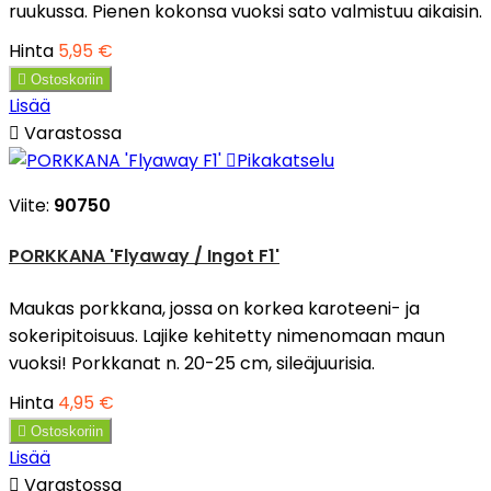
ruukussa. Pienen kokonsa vuoksi sato valmistuu aikaisin.
Hinta
5,95 €

Ostoskoriin
Lisää

Varastossa

Pikakatselu
Viite:
90750
PORKKANA 'Flyaway / Ingot F1'
Maukas porkkana, jossa on korkea karoteeni- ja
sokeripitoisuus. Lajike kehitetty nimenomaan maun
vuoksi! Porkkanat n. 20-25 cm, sileäjuurisia.
Hinta
4,95 €

Ostoskoriin
Lisää

Varastossa