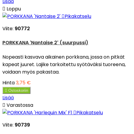
Lisää

Loppu

Pikakatselu
Viite:
90772
PORKKANA 'Nantaise 2' (suurpussi)
Nopeasti kasvava aikainen porkkana, jossa on pitkät
kapeat juuret. Lajike tarkoitettu syötäväksi tuoreena,
voidaan myös pakastaa.
Hinta
3,75 €

Ostoskoriin
Lisää

Varastossa

Pikakatselu
Viite:
90739