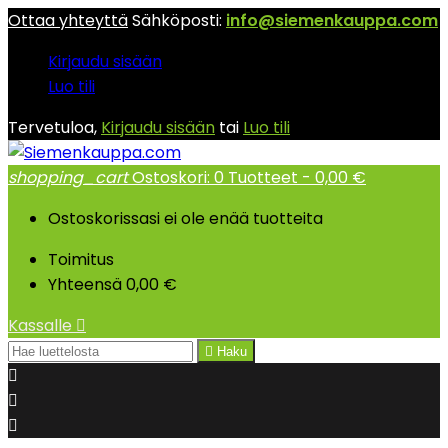
Ottaa yhteyttä
Sähköposti:
info@siemenkauppa.com
Kirjaudu sisään
Luo tili
Tervetuloa,
Kirjaudu sisään
tai
Luo tili
shopping_cart
Ostoskori:
0
Tuotteet - 0,00 €
Ostoskorissasi ei ole enää tuotteita
Toimitus
Yhteensä
0,00 €
Kassalle


Haku


