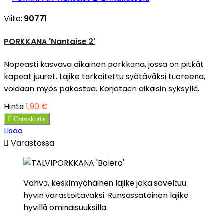
Viite:
90771
PORKKANA 'Nantaise 2'
Nopeasti kasvava aikainen porkkana, jossa on pitkät
kapeat juuret. Lajike tarkoitettu syötäväksi tuoreena,
voidaan myös pakastaa. Korjataan aikaisin syksyllä.
Hinta
1,90 €

Ostoskoriin
Lisää

Varastossa
Vahva, keskimyöhäinen lajike joka soveltuu
hyvin varastoitavaksi. Runsassatoinen lajike
hyvillä ominaisuuksilla.