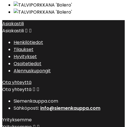
Asiakastili
Asiakastili


Henkilötiedot
Tilaukset
Hyvitykset
Osoitetiedot
Alennuskupongit
Ota yhteyttä
Ota yhteyttä


Siemenkauppa.com
Sähköposti:
info@siemenkauppa.com
Yrityksemme
Yrityksemme

