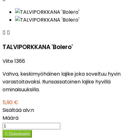


TALVIPORKKANA 'Bolero'
Viite
1366
Vahva, keskimyöhäinen lajike joka soveltuu hyvin
varastoitavaksi. Runsassatoinen lajike hyvillä
ominaisuuksilla.
5,90 €
Sisältää alv:n
Määrä

Ostoskoriin