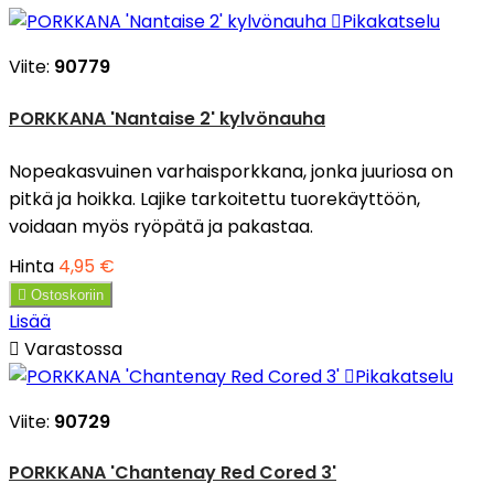

Pikakatselu
Viite:
90779
PORKKANA 'Nantaise 2' kylvönauha
Nopeakasvuinen varhaisporkkana, jonka juuriosa on
pitkä ja hoikka. Lajike tarkoitettu tuorekäyttöön,
voidaan myös ryöpätä ja pakastaa.
Hinta
4,95 €

Ostoskoriin
Lisää

Varastossa

Pikakatselu
Viite:
90729
PORKKANA 'Chantenay Red Cored 3'