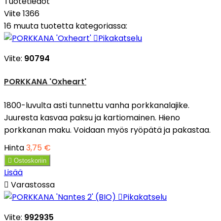
Tuotetiedot
Viite
1366
16 muuta tuotetta kategoriassa:

Pikakatselu
Viite:
90794
PORKKANA 'Oxheart'
1800-luvulta asti tunnettu vanha porkkanalajike.
Juuresta kasvaa paksu ja kartiomainen. Hieno
porkkanan maku. Voidaan myös ryöpätä ja pakastaa.
Hinta
3,75 €

Ostoskoriin
Lisää

Varastossa

Pikakatselu
Viite:
992935