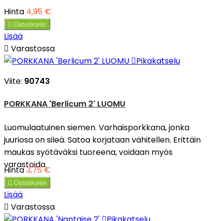
Hinta
4,95 €

Ostoskoriin
Lisää

Varastossa

Pikakatselu
Viite:
90743
PORKKANA 'Berlicum 2' LUOMU
Luomulaatuinen siemen. Varhaisporkkana, jonka
juuriosa on sileä. Satoa korjataan vähitellen. Erittäin
maukas syötäväksi tuoreena, voidaan myös
varastoida.
Hinta
3,75 €

Ostoskoriin
Lisää

Varastossa

Pikakatselu