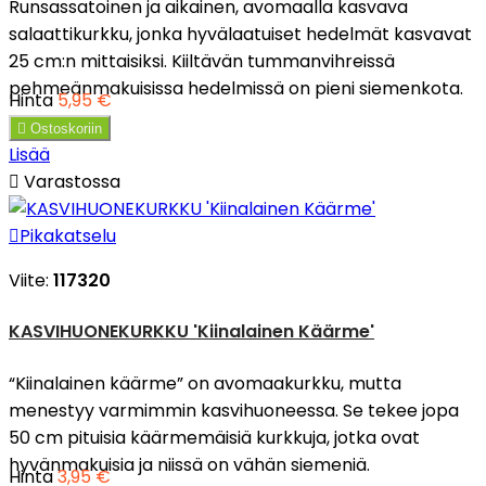
Runsassatoinen ja aikainen, avomaalla kasvava
salaattikurkku, jonka hyvälaatuiset hedelmät kasvavat
25 cm:n mittaisiksi. Kiiltävän tummanvihreissä
pehmeänmakuisissa hedelmissä on pieni siemenkota.
Hinta
5,95 €

Ostoskoriin
Lisää

Varastossa

Pikakatselu
Viite:
117320
KASVIHUONEKURKKU 'Kiinalainen Käärme'
“Kiinalainen käärme” on avomaakurkku, mutta
menestyy varmimmin kasvihuoneessa. Se tekee jopa
50 cm pituisia käärmemäisiä kurkkuja, jotka ovat
hyvänmakuisia ja niissä on vähän siemeniä.
Hinta
3,95 €