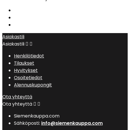
Asiakastili
Asiakastili


Henkilötiedot
Tilaukset
Hyvitykset
Osoitetiedot
Alennuskupongit
Ota yhteyttä
Ota yhteyttä


Siemenkauppa.com
Sähköposti:
info@siemenkauppa.com