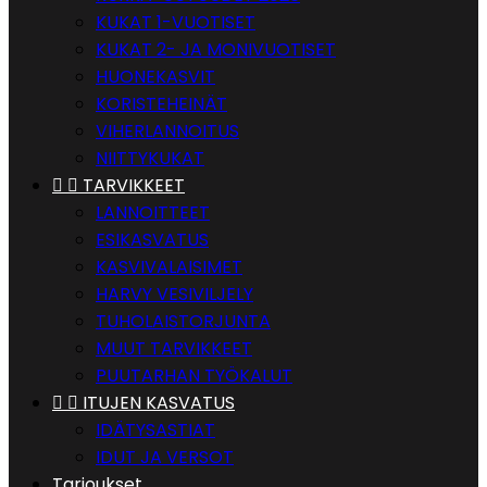
KUKAT 1-VUOTISET
KUKAT 2- JA MONIVUOTISET
HUONEKASVIT
KORISTEHEINÄT
VIHERLANNOITUS
NIITTYKUKAT


TARVIKKEET
LANNOITTEET
ESIKASVATUS
KASVIVALAISIMET
HARVY VESIVILJELY
TUHOLAISTORJUNTA
MUUT TARVIKKEET
PUUTARHAN TYÖKALUT


ITUJEN KASVATUS
IDÄTYSASTIAT
IDUT JA VERSOT
Tarjoukset