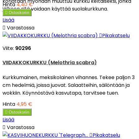
korjataan myöhään muuttuu kurkku keltaiseksi, jonka
Hinta
4,40 €
jälkeen sitä voidaan käyttää suolakurkkuna.

Ostoskoriin
Lisää

Varastossa

Pikakatselu
Viite:
90296
VIIDAKKOKURKKU (Melothria scabra)
Kurkkumainen, meksikolainen vihannes. Tekee paljon 3
cm hedelmiä, joissa juovat. Salaatteihin, säilöntään ja
wokkiin. Köynnöstävä kasvutapa, tarvitsee tuen.
Hinta
4,95 €

Ostoskoriin
Lisää

Varastossa

Pikakatselu