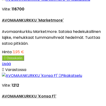
Viite:
116700
AVOMAANKURKKU 'Marketmore'
Avomaankurkku Marketmore. Satoisa hedekukallinen
lajike, mehukkaat tummanvihreät hedelmät. Tuottaa
satoa pitkään.
Hinta
3,95 €

Ostoskoriin
Lisää

Varastossa

Pikakatselu
Viite:
1212
AVOMAANKURKKU 'Konsa F1'