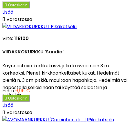

Ostoskoriin
Lisää

Varastossa

Pikakatselu
Viite:
118100
VIIDAKKOKURKKU 'Sandia'
Köynnöstävä kurkkukasvi, joka kasvaa noin 3 m
korkeaksi. Pienet kirkkaankeltaiset kukat. Hedelmät
pieniä n. 3 cm pitkiä, maultaan hapahkoja. Hedelmiä voi
napostella sellaisinaan tai käyttää salaattiin ja
Hinta
6,95 €
pikkelsiin.

Ostoskoriin
Lisää

Varastossa

Pikakatselu