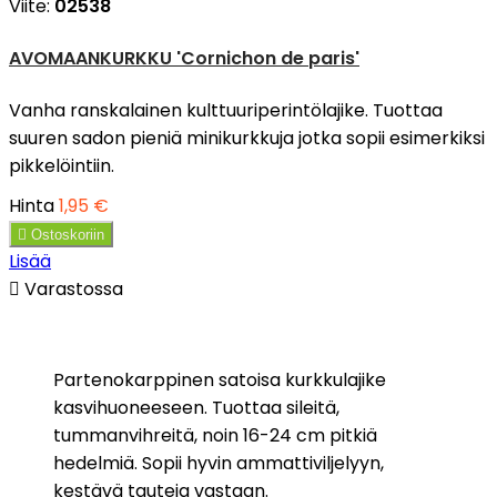
Viite:
02538
AVOMAANKURKKU 'Cornichon de paris'
Vanha ranskalainen kulttuuriperintölajike. Tuottaa
suuren sadon pieniä minikurkkuja jotka sopii esimerkiksi
pikkelöintiin.
Hinta
1,95 €

Ostoskoriin
Lisää

Varastossa
Partenokarppinen satoisa kurkkulajike
kasvihuoneeseen. Tuottaa sileitä,
tummanvihreitä, noin 16-24 cm pitkiä
hedelmiä. Sopii hyvin ammattiviljelyyn,
kestävä tauteja vastaan.