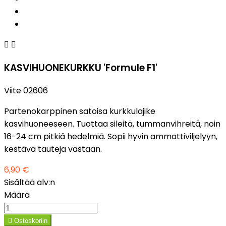


KASVIHUONEKURKKU 'Formule F1'
Viite
02606
Partenokarppinen satoisa kurkkulajike
kasvihuoneeseen. Tuottaa sileitä, tummanvihreitä, noin
16-24 cm pitkiä hedelmiä. Sopii hyvin ammattiviljelyyn,
kestävä tauteja vastaan.
6,90 €
Sisältää alv:n
Määrä

Ostoskoriin