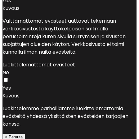
Yes
Kuvaus
Välttämättömät evästeet auttavat tekemään
verkkosivustosta käyttökelpoisen sallimalla
perustoimintoja kuten sivulla siirtymisen ja sivuston
suojattujen alueiden käytön. Verkkosivusto ei toimi
kunnolla ilman näitä evästeitä.
Luokittelemattomat evästeet
No
Yes
Kuvaus
Luokittelemme parhaillamme luokittelemattomia
evästeitä yhdessä yksittäisten evästeiden tarjoajien
kanssa.
> Peruuta