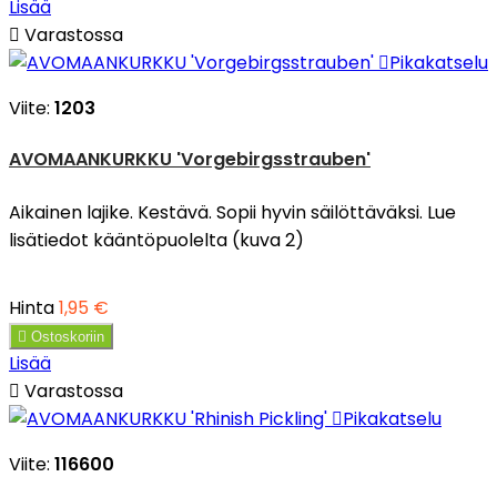
Lisää

Varastossa

Pikakatselu
Viite:
1203
AVOMAANKURKKU 'Vorgebirgsstrauben'
Aikainen lajike. Kestävä. Sopii hyvin säilöttäväksi. Lue
lisätiedot kääntöpuolelta (kuva 2)
Hinta
1,95 €

Ostoskoriin
Lisää

Varastossa

Pikakatselu
Viite:
116600