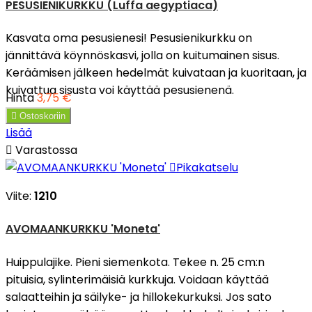
PESUSIENIKURKKU (Luffa aegyptiaca)
Kasvata oma pesusienesi! Pesusienikurkku on
jännittävä köynnöskasvi, jolla on kuitumainen sisus.
Keräämisen jälkeen hedelmät kuivataan ja kuoritaan, ja
kuivattua sisusta voi käyttää pesusienenä.
Hinta
3,75 €

Ostoskoriin
Lisää

Varastossa

Pikakatselu
Viite:
1210
AVOMAANKURKKU 'Moneta'
Huippulajike. Pieni siemenkota. Tekee n. 25 cm:n
pituisia, sylinterimäisiä kurkkuja. Voidaan käyttää
salaatteihin ja säilyke- ja hillokekurkuksi. Jos sato