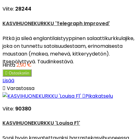
Viite:
28244
KASVIHUONEKURKKU 'Telegraph Improved'
Pitkä ja sileä englantilaistyyppinen salaattikurkkulajike,
joka on tunnettu satoisuudestaam, erinomaisesta
maustaan (makea, mehevä, kitkeryydetön).
Itsepölyttyvä. Taudinkestävä.
Hinta
2,90 €

Ostoskoriin
Lisää

Varastossa

Pikakatselu
Viite:
90380
KASVIHUONEKURKKU 'Louisa F1'
Sopii hyvin kasvatettavaksi harrastekasvihuoneessa.