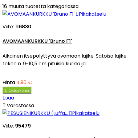
16 muuta tuotetta kategoriassa:

Pikakatselu
Viite:
116830
AVOMAANKURKKU 'Bruno F1'
Aikainen itsepölyttyvä avomaan lajike. Satoisa lajike
tekee n. 9-10,5 cm pituisia kurkkuja.
Hinta
4,90 €

Ostoskoriin
Lisää

Varastossa

Pikakatselu
Viite:
95479