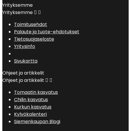
Yrityksemme
Yrityksemme


Toimitusehdot
Palaute ja tuote-ehdotukset
Tietosuojaseloste
Yritysinfo
Sivukartta
Ohjeet ja artikkelit
Ohjeet ja artikkelit


Tomaatin kasvatus
Chilin kasvatus
Kurkun kasvatus
Kylvökalenteri
Siemenkaupan Blogi