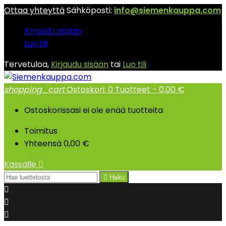
Ottaa yhteyttä
Sähköposti:
info@siemenkauppa.com
Kirjaudu sisään
Luo tili
Tervetuloa,
Kirjaudu sisään
tai
Luo tili
shopping_cart
Ostoskori:
0
Tuotteet - 0,00 €
Ostoskorissasi ei ole enää tuotteita
Toimitus
Yhteensä
0,00 €
Kassalle


Haku


