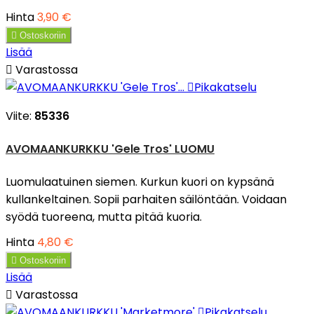
Hinta
3,90 €

Ostoskoriin
Lisää

Varastossa

Pikakatselu
Viite:
85336
AVOMAANKURKKU 'Gele Tros' LUOMU
Luomulaatuinen siemen. Kurkun kuori on kypsänä
kullankeltainen. Sopii parhaiten säilöntään. Voidaan
syödä tuoreena, mutta pitää kuoria.
Hinta
4,80 €

Ostoskoriin
Lisää

Varastossa

Pikakatselu