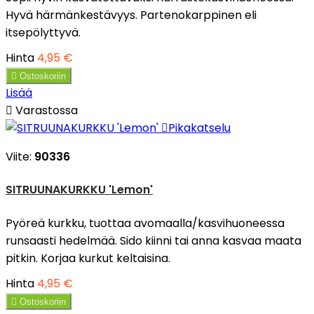
Hyvä härmänkestävyys. Partenokarppinen eli
itsepölyttyvä.
Hinta
4,95 €

Ostoskoriin
Lisää

Varastossa

Pikakatselu
Viite:
90336
SITRUUNAKURKKU 'Lemon'
Pyöreä kurkku, tuottaa avomaalla/kasvihuoneessa
runsaasti hedelmää. Sido kiinni tai anna kasvaa maata
pitkin. Korjaa kurkut keltaisina.
Hinta
4,95 €

Ostoskoriin