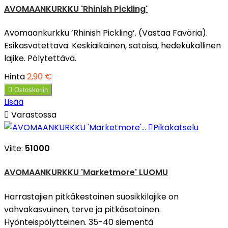
AVOMAANKURKKU 'Rhinish Pickling'
Avomaankurkku ’Rhinish Pickling’. (Vastaa Favöria).
Esikasvatettava. Keskiaikainen, satoisa, hedekukallinen
lajike. Pölytettävä.
Hinta
2,90 €

Ostoskoriin
Lisää

Varastossa

Pikakatselu
Viite:
51000
AVOMAANKURKKU 'Marketmore' LUOMU
Harrastajien pitkäkestoinen suosikkilajike on
vahvakasvuinen, terve ja pitkäsatoinen.
Hyönteispölytteinen. 35-40 siementä