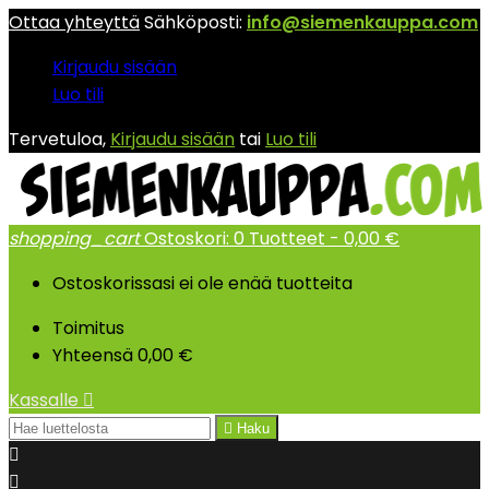
Ottaa yhteyttä
Sähköposti:
info@siemenkauppa.com
Kirjaudu sisään
Luo tili
Tervetuloa,
Kirjaudu sisään
tai
Luo tili
shopping_cart
Ostoskori:
0
Tuotteet - 0,00 €
Ostoskorissasi ei ole enää tuotteita
Toimitus
Yhteensä
0,00 €
Kassalle


Haku

