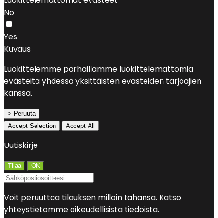
Luokittelemattomat evästeet
No
Yes
Kuvaus
Luokittelemme parhaillamme luokittelemattomia
evästeitä yhdessä yksittäisten evästeiden tarjoajien
kanssa.
> Peruuta
Accept Selection
Accept All
Uutiskirje
Voit peruuttaa tilauksen milloin tahansa. Katso
yhteystietomme oikeudellisista tiedoista.