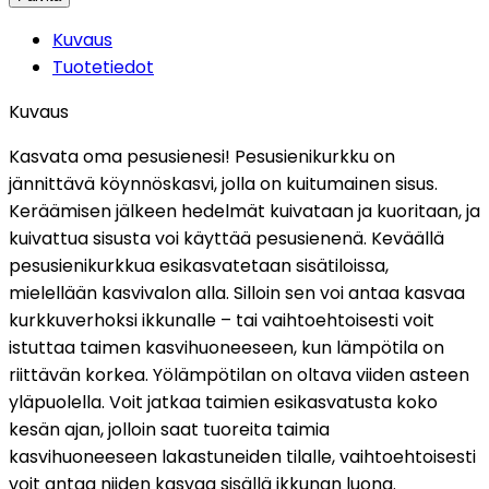
Kuvaus
Tuotetiedot
Kuvaus
Kasvata oma pesusienesi! Pesusienikurkku on
jännittävä köynnöskasvi, jolla on kuitumainen sisus.
Keräämisen jälkeen hedelmät kuivataan ja kuoritaan, ja
kuivattua sisusta voi käyttää pesusienenä. Keväällä
pesusienikurkkua esikasvatetaan sisätiloissa,
mielellään kasvivalon alla. Silloin sen voi antaa kasvaa
kurkkuverhoksi ikkunalle – tai vaihtoehtoisesti voit
istuttaa taimen kasvihuoneeseen, kun lämpötila on
riittävän korkea. Yölämpötilan on oltava viiden asteen
yläpuolella. Voit jatkaa taimien esikasvatusta koko
kesän ajan, jolloin saat tuoreita taimia
kasvihuoneeseen lakastuneiden tilalle, vaihtoehtoisesti
voit antaa niiden kasvaa sisällä ikkunan luona.