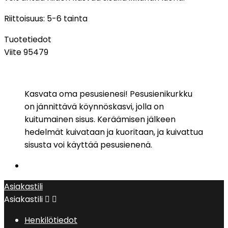
Riittoisuus: 5-6 tainta
Tuotetiedot
Viite
95479
Kasvata oma pesusienesi! Pesusienikurkku
on jännittävä köynnöskasvi, jolla on
kuitumainen sisus. Keräämisen jälkeen
hedelmät kuivataan ja kuoritaan, ja kuivattua
sisusta voi käyttää pesusienenä.
Asiakastili
Asiakastili


Henkilötiedot