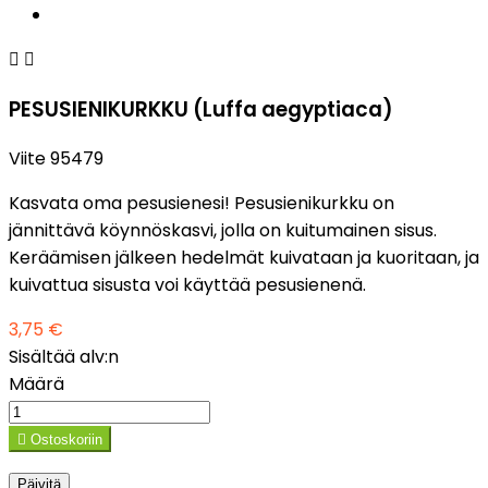


PESUSIENIKURKKU (Luffa aegyptiaca)
Viite
95479
Kasvata oma pesusienesi! Pesusienikurkku on
jännittävä köynnöskasvi, jolla on kuitumainen sisus.
Keräämisen jälkeen hedelmät kuivataan ja kuoritaan, ja
kuivattua sisusta voi käyttää pesusienenä.
3,75 €
Sisältää alv:n
Määrä

Ostoskoriin