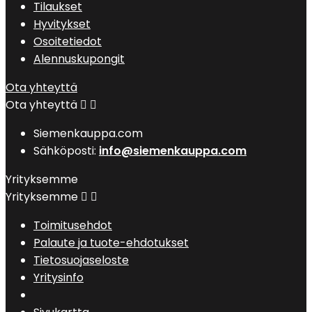
Tilaukset
Hyvitykset
Osoitetiedot
Alennuskupongit
Ota yhteyttä
Ota yhteyttä


Siemenkauppa.com
Sähköposti:
info@siemenkauppa.com
Yrityksemme
Yrityksemme


Toimitusehdot
Palaute ja tuote-ehdotukset
Tietosuojaseloste
Yritysinfo