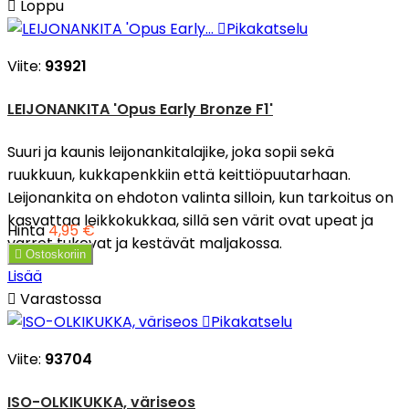

Loppu

Pikakatselu
Viite:
93921
LEIJONANKITA 'Opus Early Bronze F1'
Suuri ja kaunis leijonankitalajike, joka sopii sekä
ruukkuun, kukkapenkkiin että keittiöpuutarhaan.
Leijonankita on ehdoton valinta silloin, kun tarkoitus on
kasvattaa leikkokukkaa, sillä sen värit ovat upeat ja
Hinta
4,95 €
varret tukevat ja kestävät maljakossa.

Ostoskoriin
Lisää

Varastossa

Pikakatselu
Viite:
93704
ISO-OLKIKUKKA, väriseos