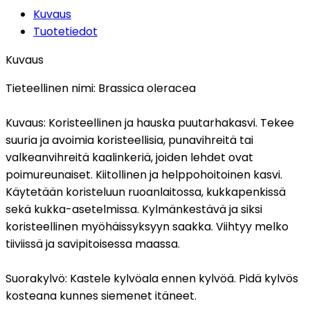
Kuvaus
Tuotetiedot
Kuvaus
Tieteellinen nimi:
Brassica oleracea
Kuvaus:
Koristeellinen ja hauska puutarhakasvi. Tekee
suuria ja avoimia koristeellisia, punavihreitä tai
valkeanvihreitä kaalinkeriä, joiden lehdet ovat
poimureunaiset. Kiitollinen ja helppohoitoinen kasvi.
Käytetään koristeluun ruoanlaitossa, kukkapenkissä
sekä kukka-asetelmissa. Kylmänkestävä ja siksi
koristeellinen myöhäissyksyyn saakka. Viihtyy melko
tiiviissä ja savipitoisessa maassa.
Suorakylvö:
Kastele kylvöala ennen kylvöä. Pidä kylvös
kosteana kunnes siemenet itäneet.