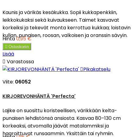
Kaunis ja värikäs kesäkukka. Sopii kukkapenkkiin,
leikkokukaksi sekä kuivaukseen. Taimet kasvavat
korkeiksi ja tekevät monta kerrottua kukkaa; loistavin
kullan, punaisen, roosan, valkoisen ja oranssin sävyin.
Hinta
0,95 €

Ostoskoriin
Lisää

Varastossa

Pikakatselu
Viite:
06052
KIRJOREVONHÄNTÄ 'Perfecta'
Lajike on suosittu koristeellisen, värikkään kelta-
punaisen lehdistönsä ansiosta. Kasvaa 80–130 cm
korkeaksi, atvomalla jäävät matalammiksi ja
haaroittuvat runsaammin. Yksittäin tai ryhmiin.
Hinta
1,95 €