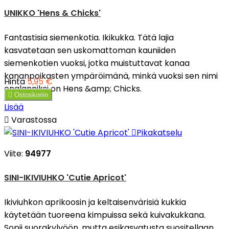
UNIKKO 'Hens & Chicks'
Fantastisia siemenkotia. Ikikukka. Tätä lajia
kasvatetaan sen uskomattoman kauniiden
siemenkotien vuoksi, jotka muistuttavat kanaa
kananpoikasten ympäröimänä, minkä vuoksi sen nimi
Hinta
5,95 €
englanniksi on Hens &amp; Chicks.

Ostoskoriin
Lisää

Varastossa

Pikakatselu
Viite:
94977
SINI-IKIVIUHKO 'Cutie Apricot'
Ikiviuhkon aprikoosin ja keltaisenvärisiä kukkia
käytetään tuoreena kimpuissa sekä kuivakukkana.
Sopii suorakylvöön, mutta esikasvatusta suositellaan.