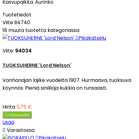
Kasvupaikka:
Aurinko
Tuotetiedot
Viite
94740
16 muuta tuotetta kategoriassa:

Pikakatselu
Viite:
94034
TUOKSUHERNE 'Lord Nelson'
Vanhanajan lajike vuodelta 1907. Hurmaava, tuoksuva
köynnös. Pieniä sinililoja kukkia on runsaasti.
Hinta
3,75 €

Ostoskoriin
Lisää

Varastossa

Pikakatselu