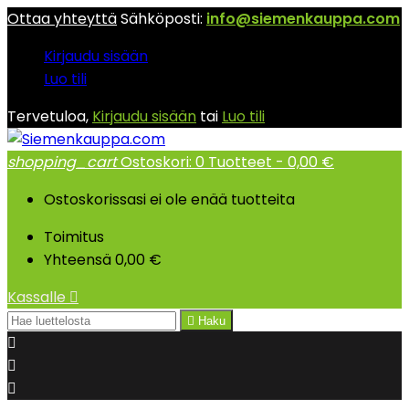
Ottaa yhteyttä
Sähköposti:
info@siemenkauppa.com
Kirjaudu sisään
Luo tili
Tervetuloa,
Kirjaudu sisään
tai
Luo tili
shopping_cart
Ostoskori:
0
Tuotteet - 0,00 €
Ostoskorissasi ei ole enää tuotteita
Toimitus
Yhteensä
0,00 €
Kassalle


Haku


