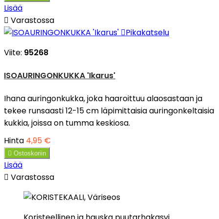
Lisää

Varastossa

Pikakatselu
Viite:
95268
ISOAURINGONKUKKA 'Ikarus'
Ihana auringonkukka, joka haaroittuu alaosastaan ja
tekee runsaasti 12-15 cm läpimittaisia auringonkeltaisia
kukkia, joissa on tumma keskiosa.
Hinta
4,95 €

Ostoskoriin
Lisää

Varastossa
Koristeellinen ja hauska puutarhakasvi.