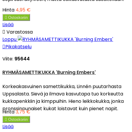
Hinta
4,95 €

Ostoskoriin
Lisää

Varastossa
Loppu

Pikakatselu
Viite:
95644
RYHMÄSAMETTIKUKKA 'Burning Embers'
Korkeakasvuinen samettikukka, Linnén puutarhasta
Uppsalasta. Sievä ja ilmava kasvutapa tuo korkeutta
kukkapenkkiin ja kimppuihin. Hieno leikkokukka, jonka
pronssinpunaiset kukat loistavat kuin pienet napit.
Hinta
3,75 €

Ostoskoriin
Lisää