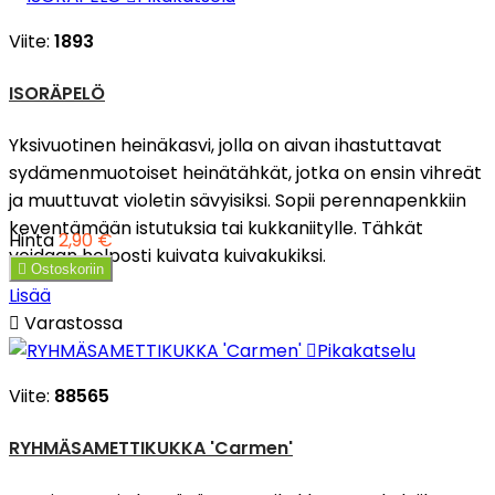
Viite:
1893
ISORÄPELÖ
Yksivuotinen heinäkasvi, jolla on aivan ihastuttavat
sydämenmuotoiset heinätähkät, jotka on ensin vihreät
ja muuttuvat violetin sävyisiksi. Sopii perennapenkkiin
keventämään istutuksia tai kukkaniitylle. Tähkät
Hinta
2,90 €
voidaan helposti kuivata kuivakukiksi.

Ostoskoriin
Lisää

Varastossa

Pikakatselu
Viite:
88565
RYHMÄSAMETTIKUKKA 'Carmen'