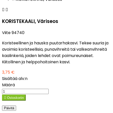


KORISTEKAALI, Väriseos
Viite
94740
Koristeellinen ja hauska puutarhakasvi. Tekee suuria ja
avoimia koristeellisia, punavihreitä tai valkeanvihreitä
kaalinkeriä, joiden lehdet ovat poimureunaiset.
Kiitollinen ja helppohoitoinen kasvi.
3,75 €
Sisältää alv:n
Määrä

Ostoskoriin