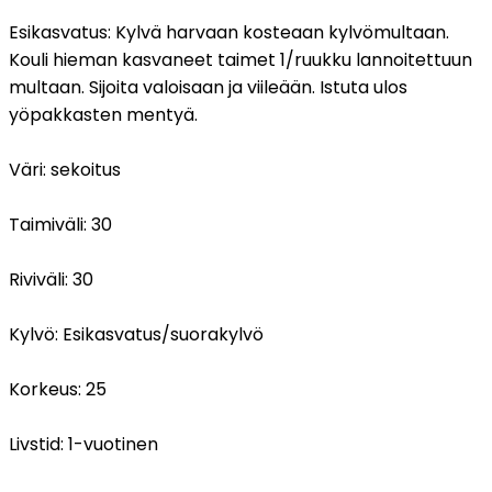
Esikasvatus:
Kylvä harvaan kosteaan kylvömultaan.
Kouli hieman kasvaneet taimet 1/ruukku lannoitettuun
multaan. Sijoita valoisaan ja viileään. Istuta ulos
yöpakkasten mentyä.
Väri:
sekoitus
Taimiväli:
30
Riviväli:
30
Kylvö:
Esikasvatus/suorakylvö
Korkeus:
25
Livstid:
1-vuotinen