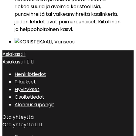
Tekee suuria ja avoimia koristeellisia,
punavihreitä tai valkeanvihreitä kaalinkeriä,
joiden lehdet ovat poimureunaiset. Kiitollinen
ja helppohoitoinen kasvi.
Asiakastili
Asiakastili


Henkilötiedot
Tilaukset
Hyvitykset
Osoitetiedot
Alennuskupongit
Ota yhteyttä
Ota yhteyttä

