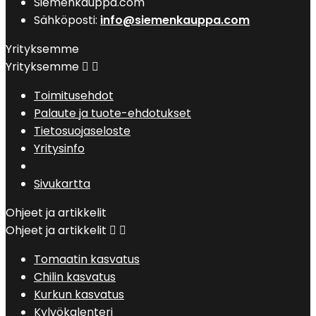
Siemenkauppa.com
Sähköposti:
info@siemenkauppa.com
Yrityksemme
Yrityksemme


Toimitusehdot
Palaute ja tuote-ehdotukset
Tietosuojaseloste
Yritysinfo
Sivukartta
Ohjeet ja artikkelit
Ohjeet ja artikkelit


Tomaatin kasvatus
Chilin kasvatus
Kurkun kasvatus
Kylvökalenteri