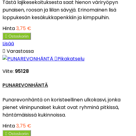
Tästä lajikesekoituksesta saat hienon väriryöpyn
punaisen, roosan ja liilan sävyjä. Erinomainen lisä
loppukesän kesäkukkapenkkiin ja kimppuihin.
Hinta
3,75 €

Ostoskoriin
Lisää

Varastossa

Pikakatselu
Viite:
95128
PUNAREVONHÄNTÄ
Punarevonhäntä on koristeellinen ulkokasvi, jonka
pienet viininpunaiset kukat ovat ryhminä pitkissä,
häntämäisissä kukinnoissa.
Hinta
3,75 €

Ostoskoriin