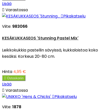
Lisää

Varastossa

Pikakatselu
Viite:
983066
KESÄKUKKASEOS 'Stunning Pastel Mix'
Leikkokukkia pastellin sävyissä, kukkaloistoa koko
kesäksi. Korkeus 20-80 cm.
Hinta
4,95 €

Ostoskoriin
Lisää

Varastossa

Pikakatselu
Viite:
1878