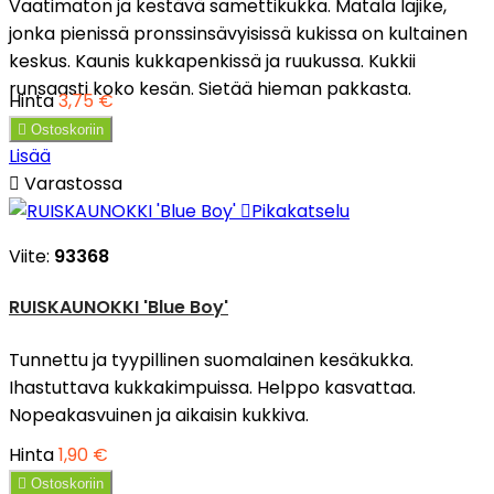
Vaatimaton ja kestävä samettikukka. Matala lajike,
jonka pienissä pronssinsävyisissä kukissa on kultainen
keskus. Kaunis kukkapenkissä ja ruukussa. Kukkii
runsaasti koko kesän. Sietää hieman pakkasta.
Hinta
3,75 €

Ostoskoriin
Lisää

Varastossa

Pikakatselu
Viite:
93368
RUISKAUNOKKI 'Blue Boy'
Tunnettu ja tyypillinen suomalainen kesäkukka.
Ihastuttava kukkakimpuissa. Helppo kasvattaa.
Nopeakasvuinen ja aikaisin kukkiva.
Hinta
1,90 €

Ostoskoriin