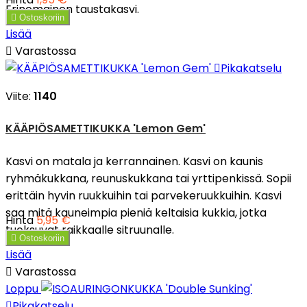
Erinomainen taustakasvi.

Ostoskoriin
Lisää

Varastossa

Pikakatselu
Viite:
1140
KÄÄPIÖSAMETTIKUKKA 'Lemon Gem'
Kasvi on matala ja kerrannainen. Kasvi on kaunis
ryhmäkukkana, reunuskukkana tai yrttipenkissä. Sopii
erittäin hyvin ruukkuihin tai parvekeruukkuihin. Kasvi
saa mitä kauneimpia pieniä keltaisia kukkia, jotka
Hinta
5,95 €
tuoksuvat raikkaalle sitruunalle.

Ostoskoriin
Lisää

Varastossa
Loppu

Pikakatselu