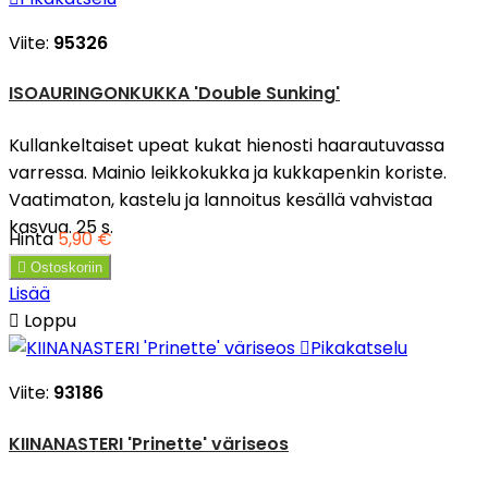
Viite:
95326
ISOAURINGONKUKKA 'Double Sunking'
Kullankeltaiset upeat kukat hienosti haarautuvassa
varressa. Mainio leikkokukka ja kukkapenkin koriste.
Vaatimaton, kastelu ja lannoitus kesällä vahvistaa
kasvua. 25 s.
Hinta
5,90 €

Ostoskoriin
Lisää

Loppu

Pikakatselu
Viite:
93186
KIINANASTERI 'Prinette' väriseos