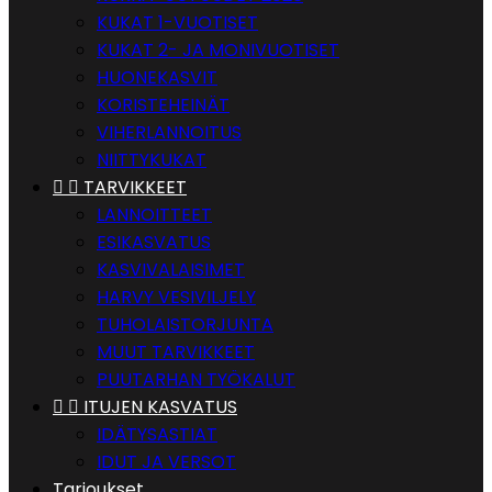
KUKAT 1-VUOTISET
KUKAT 2- JA MONIVUOTISET
HUONEKASVIT
KORISTEHEINÄT
VIHERLANNOITUS
NIITTYKUKAT


TARVIKKEET
LANNOITTEET
ESIKASVATUS
KASVIVALAISIMET
HARVY VESIVILJELY
TUHOLAISTORJUNTA
MUUT TARVIKKEET
PUUTARHAN TYÖKALUT


ITUJEN KASVATUS
IDÄTYSASTIAT
IDUT JA VERSOT
Tarjoukset