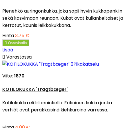
Pienehkö auringonkukka, joka sopii hyvin kukkapenkiin
sekä kasvimaan reunaan. Kukat ovat kullankeltaiset ja
kerrotut, kaunis leikkokukkana.
Hinta
3,75 €

Ostoskoriin
Lisää

Varastossa

Pikakatselu
Viite:
1870
KOTILOKUKKA 'Tragtbæger'
Kotilokukka eli Irlanninkello. Erikoinen kukka jonka
verhiöt ovat peräkkäisinä kiehkuroina varressa.
Hinta
4,00 €