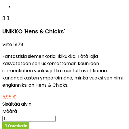


UNIKKO 'Hens & Chicks'
Viite
1878
Fantastisia siemenkotia. Ikikukka. Tätä lajia
kasvatetaan sen uskomattoman kauniiden
siemenkotien vuoksi, jotka muistuttavat kanaa
kananpoikasten ympäröimänä, minkä vuoksi sen nimi
englanniksi on Hens & Chicks.
5,95 €
Sisältää alv:n
Määrä

Ostoskoriin