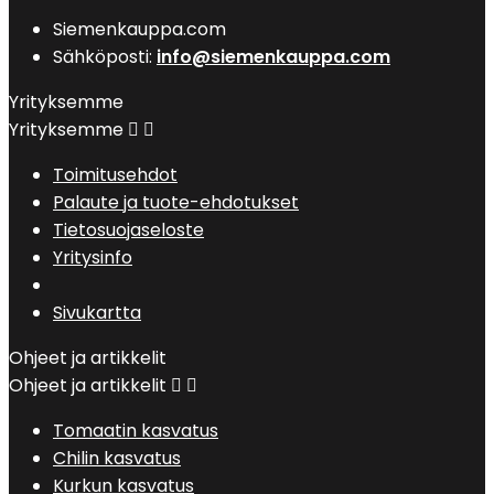
Siemenkauppa.com
Sähköposti:
info@siemenkauppa.com
Yrityksemme
Yrityksemme


Toimitusehdot
Palaute ja tuote-ehdotukset
Tietosuojaseloste
Yritysinfo
Sivukartta
Ohjeet ja artikkelit
Ohjeet ja artikkelit


Tomaatin kasvatus
Chilin kasvatus
Kurkun kasvatus