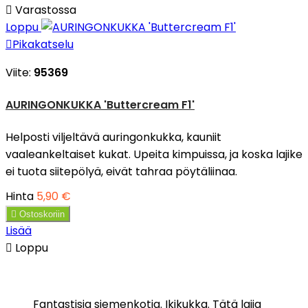

Varastossa
Loppu

Pikakatselu
Viite:
95369
AURINGONKUKKA 'Buttercream F1'
Helposti viljeltävä auringonkukka, kauniit
vaaleankeltaiset kukat. Upeita kimpuissa, ja koska lajike
ei tuota siitepölyä, eivät tahraa pöytäliinaa.
Hinta
5,90 €

Ostoskoriin
Lisää

Loppu
Fantastisia siemenkotia. Ikikukka. Tätä lajia