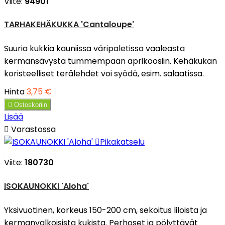
Viite:
94901
TARHAKEHÄKUKKA 'Cantaloupe'
Suuria kukkia kauniissa väripaletissa vaaleasta
kermansävystä tummempaan aprikoosiin. Kehäkukan
koristeelliset terälehdet voi syödä, esim. salaatissa.
Hinta
3,75 €

Ostoskoriin
Lisää

Varastossa

Pikakatselu
Viite:
180730
ISOKAUNOKKI 'Aloha'
Yksivuotinen, korkeus 150-200 cm, sekoitus liloista ja
kermanvalkoisista kukista. Perhoset ja pölyttävät