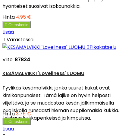
hyönteiset suosivat isokaunokkia.
Hinta
4,95 €

Ostoskoriin
Lisää

Varastossa

Pikakatselu
Viite:
87834
KESÄMALVIKKI 'Loveliness' LUOMU
Tyylikäs kesämalvikki, jonka suuret kukat ovat
kirsikanpunaiset. Tämä lajike on hyvin helposti
viljeltävä, ja se muodostaa kesän jälkimmäisellä
puoliskolla runsaasti hieman suppilomaisia kukkia.
Hinta
3,75 €
Loistava kukkapenkeissä ja kimpuissa.

Ostoskoriin
Lisää