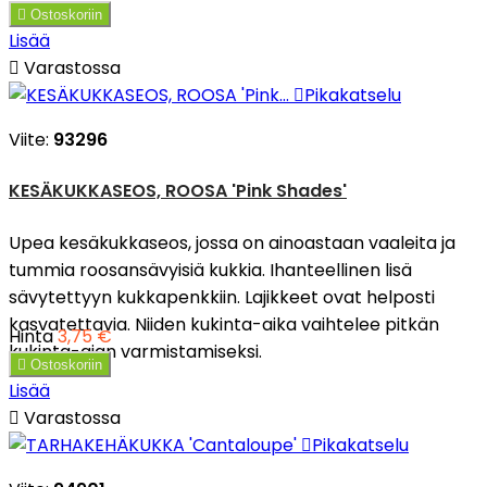

Ostoskoriin
Lisää

Varastossa

Pikakatselu
Viite:
93296
KESÄKUKKASEOS, ROOSA 'Pink Shades'
Upea kesäkukkaseos, jossa on ainoastaan vaaleita ja
tummia roosansävyisiä kukkia. Ihanteellinen lisä
sävytettyyn kukkapenkkiin. Lajikkeet ovat helposti
kasvatettavia. Niiden kukinta-aika vaihtelee pitkän
Hinta
3,75 €
kukinta-ajan varmistamiseksi.

Ostoskoriin
Lisää

Varastossa

Pikakatselu