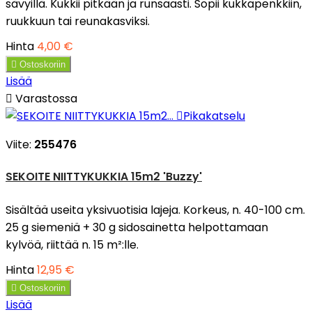
sävyillä. Kukkii pitkään ja runsaasti. Sopii kukkapenkkiin,
ruukkuun tai reunakasviksi.
Hinta
4,00 €

Ostoskoriin
Lisää

Varastossa

Pikakatselu
Viite:
255476
SEKOITE NIITTYKUKKIA 15m2 'Buzzy'
Sisältää useita yksivuotisia lajeja. Korkeus, n. 40-100 cm.
25 g siemeniä + 30 g sidosainetta helpottamaan
kylvöä, riittää n. 15 m²:lle.
Hinta
12,95 €

Ostoskoriin
Lisää