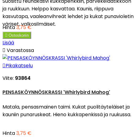
Suosittu reunakasvi kukkapenkkiin, parvekelaatikkoon
ja ruukkuun. Helppo kasvattaa. Kaunis, riippuva
kasvutapa, vaaleanvihreät lehdet ja kukat punavioletin
väriset, valkosilmäiset.
Hinta
3,75 €

Ostoskoriin
Lisää

Varastossa

Pikakatselu
Viite:
93864
PENSASKÖYNNÖSKRASSI 'Whirlybird Mahog'
Matala, pensasmainen taimi. Kukat puolitäyteläiset ja
kauniin punaruskeat. Hieno kukkapenkissä ja ruukussa.
Hinta
3,75 €