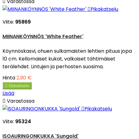

Varastossa

Pikakatselu
Viite:
95869
MIINANKÖYNNÖS 'White Feather'
Köynnöskasvi, ohuen sulkamaisten lehtien pituus jopa
10 cm. Kellomaiset kukat, valkoiset tähtimäiset
terälehdet. Lintujen ja perhosten suosima.
Hinta
2,90 €

Ostoskoriin
Lisää

Varastossa

Pikakatselu
Viite:
95324
ISOAURINGONKUKKA 'Sungold'