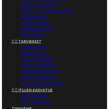
KUKAT 1-VUOTISET
KUKAT 2- JA MONIVUOTISET
HUONEKASVIT
KORISTEHEINÄT
VIHERLANNOITUS
NIITTYKUKAT


TARVIKKEET
LANNOITTEET
ESIKASVATUS
KASVIVALAISIMET
HARVY VESIVILJELY
TUHOLAISTORJUNTA
MUUT TARVIKKEET
PUUTARHAN TYÖKALUT


ITUJEN KASVATUS
IDÄTYSASTIAT
IDUT JA VERSOT
Tarjoukset