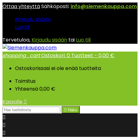
Ottaa yhteyttä
Sähköposti:
info@siemenkauppa.com
Kirjaudu sisään
Luo tili
Tervetuloa,
Kirjaudu sisään
tai
Luo tili
shopping_cart
Ostoskori:
0
Tuotteet - 0,00 €
Ostoskorissasi ei ole enää tuotteita
Toimitus
Yhteensä
0,00 €
Kassalle


Haku


