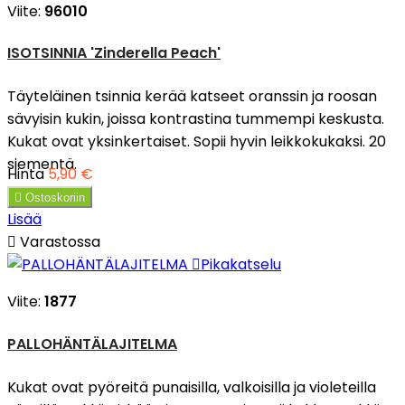
Viite:
96010
ISOTSINNIA 'Zinderella Peach'
Täyteläinen tsinnia kerää katseet oranssin ja roosan
sävyisin kukin, joissa kontrastina tummempi keskusta.
Kukat ovat yksinkertaiset. Sopii hyvin leikkokukaksi. 20
siementä.
Hinta
5,90 €

Ostoskoriin
Lisää

Varastossa

Pikakatselu
Viite:
1877
PALLOHÄNTÄLAJITELMA
Kukat ovat pyöreitä punaisilla, valkoisilla ja violeteilla