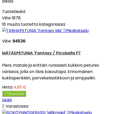
alkaa."
Tuotetiedot
Viite
1878
16 muuta tuotetta kategoriassa:

Pikakatselu
Viite:
94536
MÄTÄSPETUNIA 'Fantasy / Picobella F1'
Pieni, matala ja erittäin runsaasti kukkiva petunia
väriseos, jolla on tiivis kasvutapa. Erinomainen
kukkapenkkiin, parvekelaatikkoon ja amppeliin.
Hinta
4,95 €

Ostoskoriin
Lisää

Varastossa

Pikakatselu