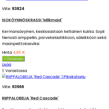
Viite:
93824
ISOKÖYNNÖSKRASSI 'Milkmaid'
Kermansävyinen, keskiosastaan keltainen kukka. Sopii
hienosti amppeliin, parvekelaatikkoon, säleikköön sekä
maanpeittokasviksi.
Hinta
4,95 €

Ostoskoriin
Lisää

Varastossa

Pikakatselu
Viite:
93966
RIIPPALOBELIA 'Red Cascade'