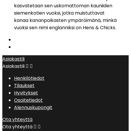
kasvatetaan sen uskomattoman kauniiden
siemenkotien vuoksi, jotka muistuttavat
kanaa kananpoikasten ympäröimänä, minkä
vuoksi sen nimi englanniksi on Hens & Chicks.
Asiakastili
Asiakastili


Henkilötiedot
Tilaukset
Hyvitykset
Osoitetiedot
Alennuskupongit
Ota yhteyttä
Ota yhteyttä

