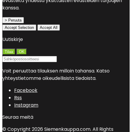
evästeitä yhdessä yksittäisten evästeiden tarjoajien
kanssa.
> Peruuta
Accept Selection
Accept All
Uutiskirje
Voit peruuttaa tilauksen milloin tahansa. Katso
yhteystietomme oikeudellisista tiedoista.
Facebook
Rss
Instagram
Seuraa meitä
© Copyright 2026 Siemenkauppa.com. All Rights