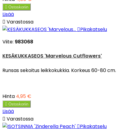

Ostoskoriin
Lisää

Varastossa

Pikakatselu
Viite:
983068
KESÄKUKKASEOS 'Marvelous Cutflowers'
Runsas sekoitus leikkokukkia. Korkeus 60-80 cm.
Hinta
4,95 €

Ostoskoriin
Lisää

Varastossa

Pikakatselu