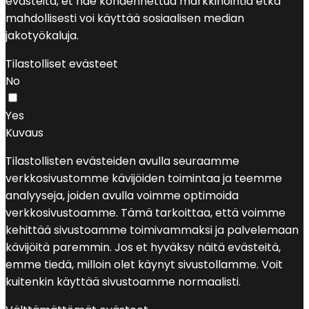
evästeitä, et näe kohdennettua markkinointia etkä
mahdollisesti voi käyttää sosiaalisen median
jakotyökaluja.
Tilastolliset evästeet
No
Yes
Kuvaus
Tilastollisten evästeiden avulla seuraamme
verkkosivustomme kävijöiden toimintaa ja teemme
analyyseja, joiden avulla voimme optimoida
verkkosivustoamme. Tämä tarkoittaa, että voimme
kehittää sivustoamme toimivammaksi ja palvelemaan
kävijöitä paremmin. Jos et hyväksy näitä evästeitä,
emme tiedä, milloin olet käynyt sivustollamme. Voit
kuitenkin käyttää sivustoamme normaalisti.