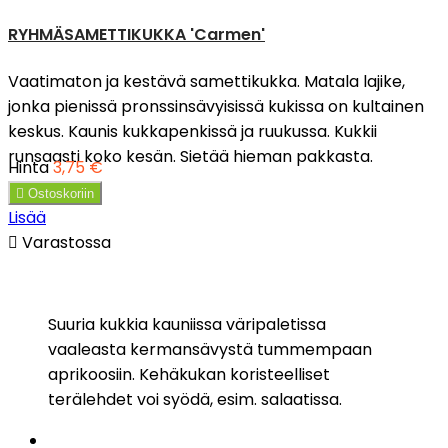
RYHMÄSAMETTIKUKKA 'Carmen'
Vaatimaton ja kestävä samettikukka. Matala lajike,
jonka pienissä pronssinsävyisissä kukissa on kultainen
keskus. Kaunis kukkapenkissä ja ruukussa. Kukkii
runsaasti koko kesän. Sietää hieman pakkasta.
Hinta
3,75 €

Ostoskoriin
Lisää

Varastossa
Suuria kukkia kauniissa väripaletissa
vaaleasta kermansävystä tummempaan
aprikoosiin. Kehäkukan koristeelliset
terälehdet voi syödä, esim. salaatissa.