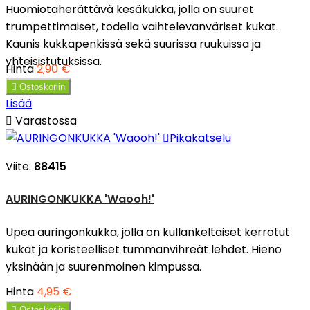
Huomiotaherättävä kesäkukka, jolla on suuret
trumpettimaiset, todella vaihtelevanväriset kukat.
Kaunis kukkapenkissä sekä suurissa ruukuissa ja
yhteisistutuksissa.
Hinta
2,90 €

Ostoskoriin
Lisää

Varastossa

Pikakatselu
Viite:
88415
AURINGONKUKKA 'Waooh!'
Upea auringonkukka, jolla on kullankeltaiset kerrotut
kukat ja koristeelliset tummanvihreät lehdet. Hieno
yksinään ja suurenmoinen kimpussa.
Hinta
4,95 €

Ostoskoriin