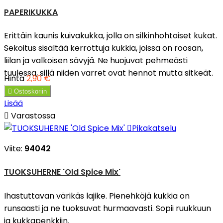
PAPERIKUKKA
Erittäin kaunis kuivakukka, jolla on silkinhohtoiset kukat.
Sekoitus sisältää kerrottuja kukkia, joissa on roosan,
liilan ja valkoisen sävyjä. Ne huojuvat pehmeästi
tuulessa, sillä niiden varret ovat hennot mutta sitkeät.
Hinta
2,90 €

Ostoskoriin
Lisää

Varastossa

Pikakatselu
Viite:
94042
TUOKSUHERNE 'Old Spice Mix'
Ihastuttavan värikäs lajike. Pienehköjä kukkia on
runsaasti ja ne tuoksuvat hurmaavasti. Sopii ruukkuun
ja kukkapenkkiin.