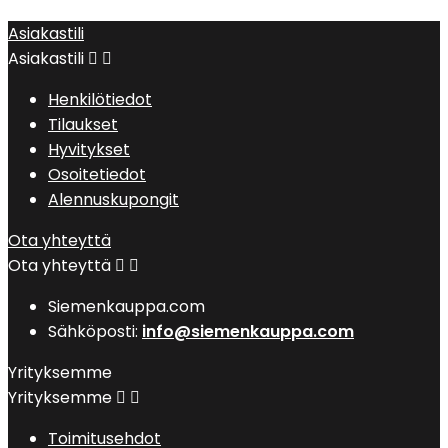
Asiakastili
Asiakastili


Henkilötiedot
Tilaukset
Hyvitykset
Osoitetiedot
Alennuskupongit
Ota yhteyttä
Ota yhteyttä


Siemenkauppa.com
Sähköposti:
info@siemenkauppa.com
Yrityksemme
Yrityksemme


Toimitusehdot