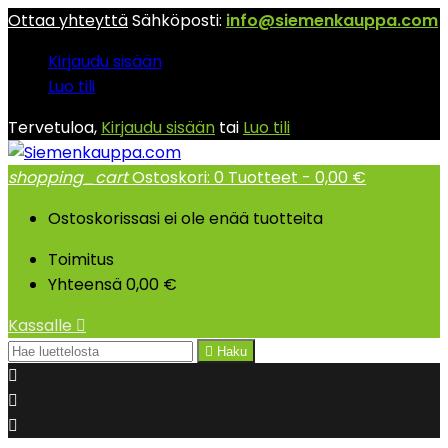
Ottaa yhteyttä
Sähköposti:
info@siemenkauppa.com
Kirjaudu sisään
Luo tili
Tervetuloa,
Kirjaudu sisään
tai
Luo tili
shopping_cart
Ostoskori:
0
Tuotteet - 0,00 €
Ostoskorissasi ei ole enää tuotteita
Toimitus
Yhteensä
0,00 €
Kassalle


Haku


