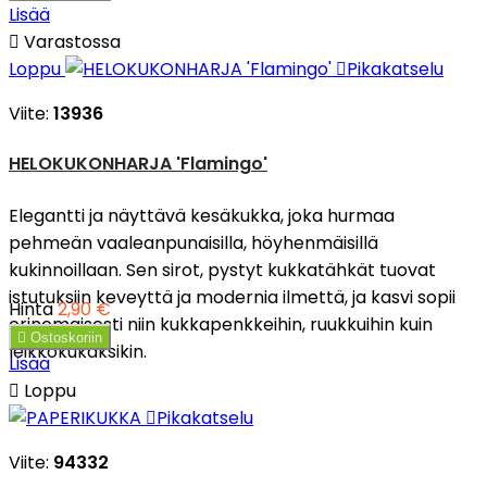
Lisää

Varastossa
Loppu

Pikakatselu
Viite:
13936
HELOKUKONHARJA 'Flamingo'
Elegantti ja näyttävä kesäkukka, joka hurmaa
pehmeän vaaleanpunaisilla, höyhenmäisillä
kukinnoillaan. Sen sirot, pystyt kukkatähkät tuovat
istutuksiin keveyttä ja modernia ilmettä, ja kasvi sopii
Hinta
2,90 €
erinomaisesti niin kukkapenkkeihin, ruukkuihin kuin

Ostoskoriin
leikkokukaksikin.
Lisää

Loppu

Pikakatselu
Viite:
94332