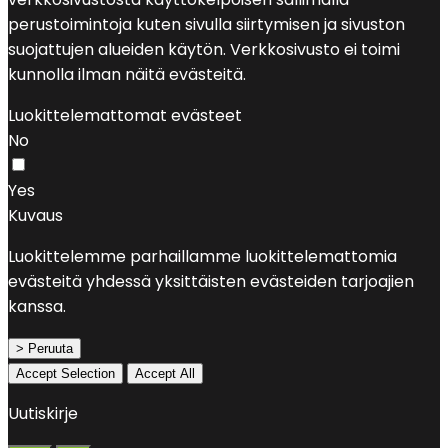
perustoimintoja kuten sivulla siirtymisen ja sivuston
suojattujen alueiden käytön. Verkkosivusto ei toimi
kunnolla ilman näitä evästeitä.
Luokittelemattomat evästeet
No
Yes
Kuvaus
Luokittelemme parhaillamme luokittelemattomia
evästeitä yhdessä yksittäisten evästeiden tarjoajien
kanssa.
> Peruuta
Accept Selection
Accept All
Uutiskirje