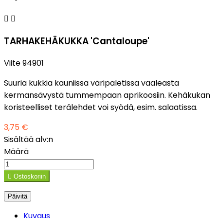


TARHAKEHÄKUKKA 'Cantaloupe'
Viite
94901
Suuria kukkia kauniissa väripaletissa vaaleasta
kermansävystä tummempaan aprikoosiin. Kehäkukan
koristeelliset terälehdet voi syödä, esim. salaatissa.
3,75 €
Sisältää alv:n
Määrä

Ostoskoriin
Kuvaus