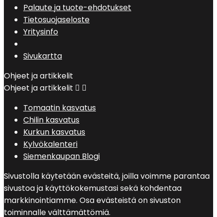
Palaute ja tuote-ehdotukset
Tietosuojaseloste
Yritysinfo
Sivukartta
Ohjeet ja artikkelit
Ohjeet ja artikkelit


Tomaatin kasvatus
Chilin kasvatus
Kurkun kasvatus
Kylvökalenteri
Siemenkaupan Blogi
Sivustolla käytetään evästeitä, joilla voimme parantaa
sivustoa ja käyttökokemustasi sekä kohdentaa
markkinointiamme. Osa evästeistä on sivuston
toiminnalle välttämättömiä.