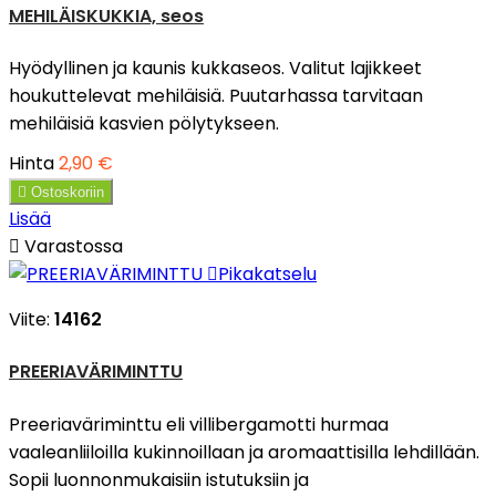
MEHILÄISKUKKIA, seos
Hyödyllinen ja kaunis kukkaseos. Valitut lajikkeet
houkuttelevat mehiläisiä. Puutarhassa tarvitaan
mehiläisiä kasvien pölytykseen.
Hinta
2,90 €

Ostoskoriin
Lisää

Varastossa

Pikakatselu
Viite:
14162
PREERIAVÄRIMINTTU
Preeriaväriminttu eli villibergamotti hurmaa
vaaleanliiloilla kukinnoillaan ja aromaattisilla lehdillään.
Sopii luonnonmukaisiin istutuksiin ja