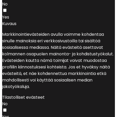
No
Yes
Kuvaus
Markkinointievästeiden avulla voimme kohdentaa
sinulle mainoksia eri verkkosivustoilla tai sisältöä
sosiaalisessa mediassa. Näitä evästeitä asettavat
kolmannen osapuolen mainonta- ja kohdistustyökalut.
Evästeiden kautta nämä toimijat voivat muodostaa
profiilin kiinnostuksesi kohteista. Jos et hyväksy näitä
evästeitä, et näe kohdennettua markkinointia etkä
mahdollisesti voi käyttää sosiaalisen median
jakotyökaluja.
Tilastolliset evästeet
No
Yes