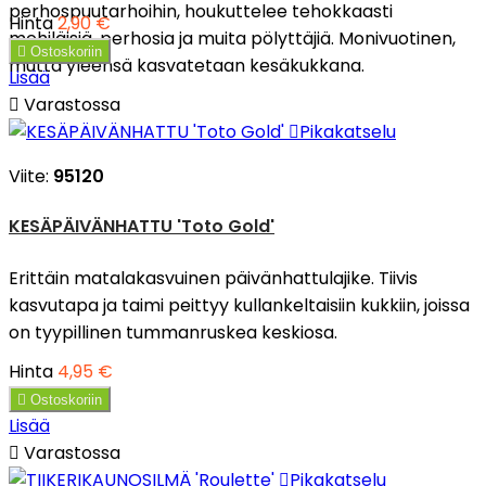
perhospuutarhoihin, houkuttelee tehokkaasti
Hinta
2,90 €
mehiläisiä, perhosia ja muita pölyttäjiä. Monivuotinen,

Ostoskoriin
mutta yleensä kasvatetaan kesäkukkana.
Lisää

Varastossa

Pikakatselu
Viite:
95120
KESÄPÄIVÄNHATTU 'Toto Gold'
Erittäin matalakasvuinen päivänhattulajike. Tiivis
kasvutapa ja taimi peittyy kullankeltaisiin kukkiin, joissa
on tyypillinen tummanruskea keskiosa.
Hinta
4,95 €

Ostoskoriin
Lisää

Varastossa

Pikakatselu