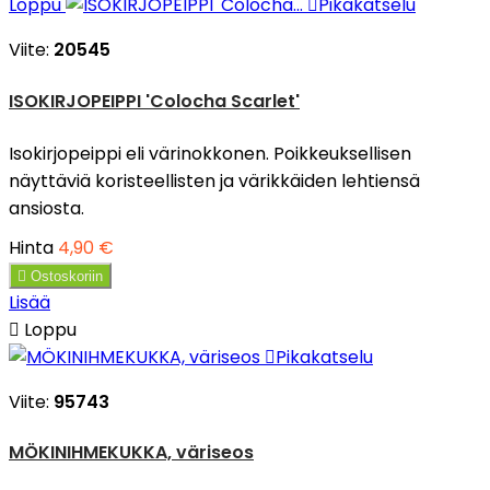
Loppu

Pikakatselu
Viite:
20545
ISOKIRJOPEIPPI 'Colocha Scarlet'
Isokirjopeippi eli värinokkonen. Poikkeuksellisen
näyttäviä koristeellisten ja värikkäiden lehtiensä
ansiosta.
Hinta
4,90 €

Ostoskoriin
Lisää

Loppu

Pikakatselu
Viite:
95743
MÖKINIHMEKUKKA, väriseos