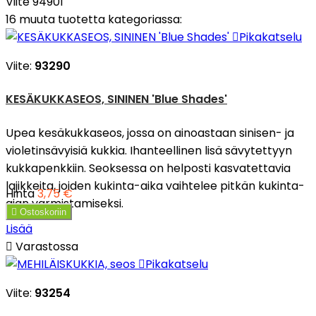
Viite
94901
16 muuta tuotetta kategoriassa:

Pikakatselu
Viite:
93290
KESÄKUKKASEOS, SININEN 'Blue Shades'
Upea kesäkukkaseos, jossa on ainoastaan sinisen- ja
violetinsävyisiä kukkia. Ihanteellinen lisä sävytettyyn
kukkapenkkiin. Seoksessa on helposti kasvatettavia
lajikkeita, joiden kukinta-aika vaihtelee pitkän kukinta-
Hinta
3,75 €
ajan varmistamiseksi.

Ostoskoriin
Lisää

Varastossa

Pikakatselu
Viite:
93254