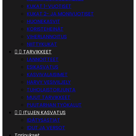
KUKAT 1-VUOTISET
KUKAT 2- JA MONIVUOTISET
HUONEKASVIT
KORISTEHEINÄT
VIHERLANNOITUS
NIITTYKUKAT


TARVIKKEET
LANNOITTEET
ESIKASVATUS
KASVIVALAISIMET
HARVY VESIVILJELY
TUHOLAISTORJUNTA
MUUT TARVIKKEET
PUUTARHAN TYÖKALUT


ITUJEN KASVATUS
IDÄTYSASTIAT
IDUT JA VERSOT
Tarjoukset