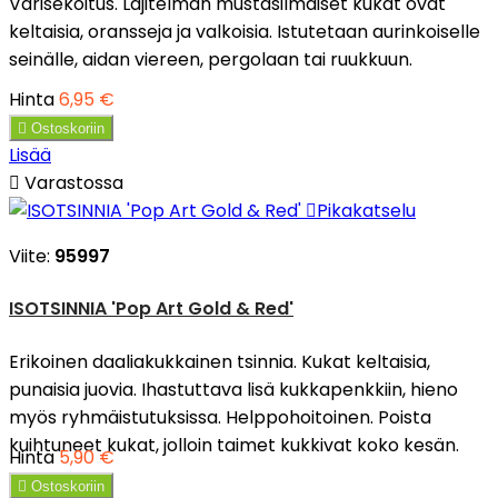
Värisekoitus. Lajitelman mustasilmäiset kukat ovat
keltaisia, oransseja ja valkoisia. Istutetaan aurinkoiselle
seinälle, aidan viereen, pergolaan tai ruukkuun.
Hinta
6,95 €

Ostoskoriin
Lisää

Varastossa

Pikakatselu
Viite:
95997
ISOTSINNIA 'Pop Art Gold & Red'
Erikoinen daaliakukkainen tsinnia. Kukat keltaisia,
punaisia juovia. Ihastuttava lisä kukkapenkkiin, hieno
myös ryhmäistutuksissa. Helppohoitoinen. Poista
kuihtuneet kukat, jolloin taimet kukkivat koko kesän.
Hinta
5,90 €

Ostoskoriin