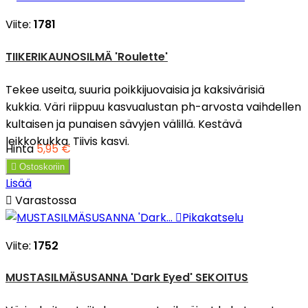
Viite:
1781
TIIKERIKAUNOSILMÄ 'Roulette'
Tekee useita, suuria poikkijuovaisia ja kaksivärisiä
kukkia. Väri riippuu kasvualustan ph-arvosta vaihdellen
kultaisen ja punaisen sävyjen välillä. Kestävä
leikkokukka. Tiivis kasvi.
Hinta
5,95 €

Ostoskoriin
Lisää

Varastossa

Pikakatselu
Viite:
1752
MUSTASILMÄSUSANNA 'Dark Eyed' SEKOITUS