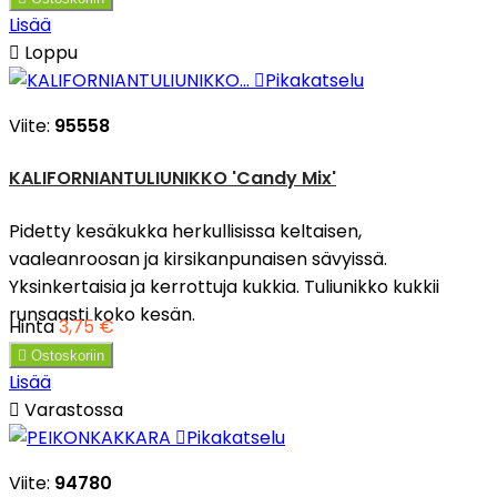
Lisää

Loppu

Pikakatselu
Viite:
95558
KALIFORNIANTULIUNIKKO 'Candy Mix'
Pidetty kesäkukka herkullisissa keltaisen,
vaaleanroosan ja kirsikanpunaisen sävyissä.
Yksinkertaisia ja kerrottuja kukkia. Tuliunikko kukkii
runsaasti koko kesän.
Hinta
3,75 €

Ostoskoriin
Lisää

Varastossa

Pikakatselu
Viite:
94780