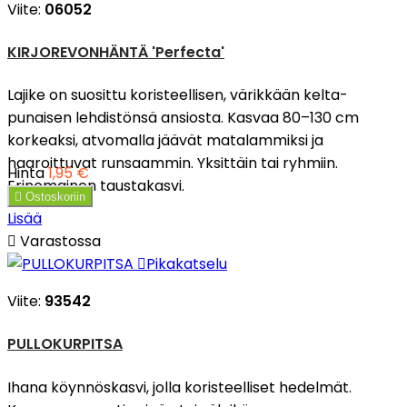
Viite:
06052
KIRJOREVONHÄNTÄ 'Perfecta'
Lajike on suosittu koristeellisen, värikkään kelta-
punaisen lehdistönsä ansiosta. Kasvaa 80–130 cm
korkeaksi, atvomalla jäävät matalammiksi ja
haaroittuvat runsaammin. Yksittäin tai ryhmiin.
Hinta
1,95 €
Erinomainen taustakasvi.

Ostoskoriin
Lisää

Varastossa

Pikakatselu
Viite:
93542
PULLOKURPITSA
Ihana köynnöskasvi, jolla koristeelliset hedelmät.