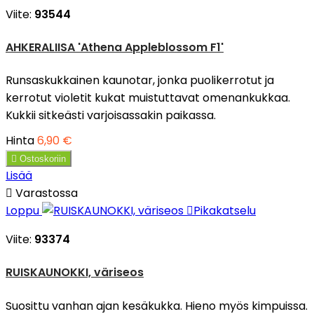
Viite:
93544
AHKERALIISA 'Athena Appleblossom F1'
Runsaskukkainen kaunotar, jonka puolikerrotut ja
kerrotut violetit kukat muistuttavat omenankukkaa.
Kukkii sitkeästi varjoisassakin paikassa.
Hinta
6,90 €

Ostoskoriin
Lisää

Varastossa
Loppu

Pikakatselu
Viite:
93374
RUISKAUNOKKI, väriseos
Suosittu vanhan ajan kesäkukka. Hieno myös kimpuissa.