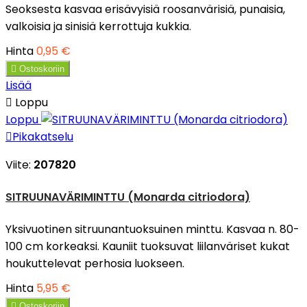
Seoksesta kasvaa erisävyisiä roosanvärisiä, punaisia,
valkoisia ja sinisiä kerrottuja kukkia.
Hinta
0,95 €

Ostoskoriin
Lisää

Loppu
Loppu

Pikakatselu
Viite:
207820
SITRUUNAVÄRIMINTTU (Monarda citriodora)
Yksivuotinen sitruunantuoksuinen minttu. Kasvaa n. 80-
100 cm korkeaksi. Kauniit tuoksuvat liilanväriset kukat
houkuttelevat perhosia luokseen.
Hinta
5,95 €

Ostoskoriin