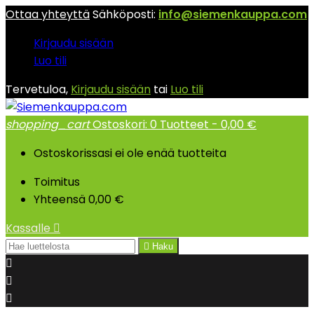
Ottaa yhteyttä
Sähköposti:
info@siemenkauppa.com
Kirjaudu sisään
Luo tili
Tervetuloa,
Kirjaudu sisään
tai
Luo tili
shopping_cart
Ostoskori:
0
Tuotteet - 0,00 €
Ostoskorissasi ei ole enää tuotteita
Toimitus
Yhteensä
0,00 €
Kassalle


Haku


