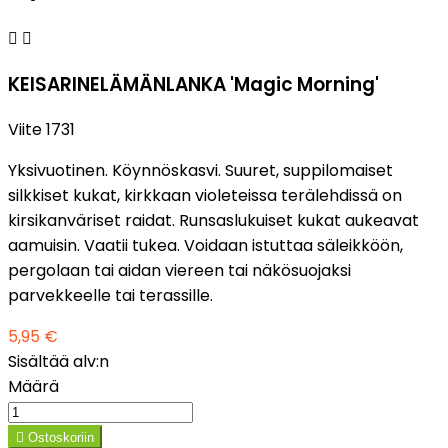


KEISARINELÄMÄNLANKA 'Magic Morning'
Viite
1731
Yksivuotinen. Köynnöskasvi. Suuret, suppilomaiset
silkkiset kukat, kirkkaan violeteissa terälehdissä on
kirsikanväriset raidat. Runsaslukuiset kukat aukeavat
aamuisin. Vaatii tukea. Voidaan istuttaa säleikköön,
pergolaan tai aidan viereen tai näkösuojaksi
parvekkeelle tai terassille.
5,95 €
Sisältää alv:n
Määrä

Ostoskoriin