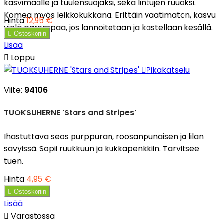
kasvimaalle ja tuulensuojaksi, sekä lintujen ruuaksi.
Komea myös leikkokukkana. Erittäin vaatimaton, kasvu
Hinta
12,95 €
vielä parempaa, jos lannoitetaan ja kastellaan kesällä.

Ostoskoriin
Lisää

Loppu

Pikakatselu
Viite:
94106
TUOKSUHERNE 'Stars and Stripes'
Ihastuttava seos purppuran, roosanpunaisen ja lilan
sävyissä. Sopii ruukkuun ja kukkapenkkiin. Tarvitsee
tuen.
Hinta
4,95 €

Ostoskoriin
Lisää

Varastossa