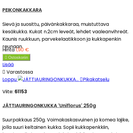
PEIKONKAKKARA
Sievä ja suosittu, päivänkakkaraa, muistuttava
kesäkukka. Kukat n.2cm leveät, lehdet vaaleanvihreät.
Kaunis ruukkuun, parvekelaatikkoon ja kukkapenkin
reunaan.
Hinta
1,90 €

Ostoskoriin
Lisää

Varastossa
Loppu

Pikakatselu
Viite:
61153
JÄTTIAURINGONKUKKA 'Uniflorus' 250g
Suurpakkaus 250g. Voimakaskasvuinen ja komea lajike,
jolla suuri keltainen kukka. Sopii kukkapenkkiin,