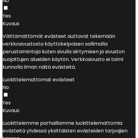
No
Yes
Kuvaus
Välttämättömät evästeet auttavat tekemään
verkkosivustosta käyttökelpoisen sallimalla
perustoimintoja kuten sivulla siirtymisen ja sivuston
suojattujen alueiden käytön. Verkkosivusto ei toimi
kunnolla ilman näitä evästeitä.
Luokittelemattomat evästeet
No
Yes
Kuvaus
Luokittelemme parhaillamme luokittelemattomia
evästeitä yhdessä yksittäisten evästeiden tarjoajien