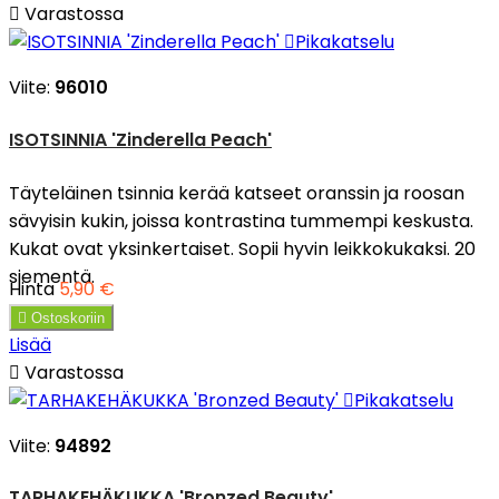

Varastossa

Pikakatselu
Viite:
96010
ISOTSINNIA 'Zinderella Peach'
Täyteläinen tsinnia kerää katseet oranssin ja roosan
sävyisin kukin, joissa kontrastina tummempi keskusta.
Kukat ovat yksinkertaiset. Sopii hyvin leikkokukaksi. 20
siementä.
Hinta
5,90 €

Ostoskoriin
Lisää

Varastossa

Pikakatselu
Viite:
94892
TARHAKEHÄKUKKA 'Bronzed Beauty'