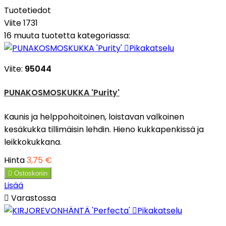
Tuotetiedot
Viite
1731
16 muuta tuotetta kategoriassa:

Pikakatselu
Viite:
95044
PUNAKOSMOSKUKKA 'Purity'
Kaunis ja helppohoitoinen, loistavan valkoinen
kesäkukka tillimäisin lehdin. Hieno kukkapenkissä ja
leikkokukkana.
Hinta
3,75 €

Ostoskoriin
Lisää

Varastossa

Pikakatselu