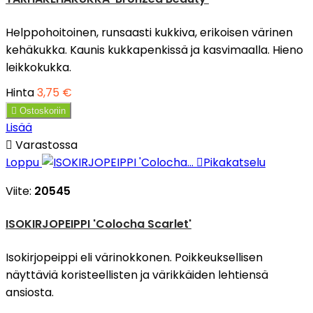
Helppohoitoinen, runsaasti kukkiva, erikoisen värinen
kehäkukka. Kaunis kukkapenkissä ja kasvimaalla. Hieno
leikkokukka.
Hinta
3,75 €

Ostoskoriin
Lisää

Varastossa
Loppu

Pikakatselu
Viite:
20545
ISOKIRJOPEIPPI 'Colocha Scarlet'
Isokirjopeippi eli värinokkonen. Poikkeuksellisen
näyttäviä koristeellisten ja värikkäiden lehtiensä
ansiosta.