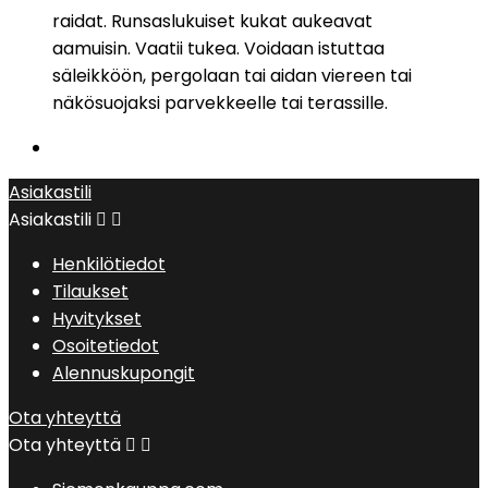
raidat. Runsaslukuiset kukat aukeavat
aamuisin. Vaatii tukea. Voidaan istuttaa
säleikköön, pergolaan tai aidan viereen tai
näkösuojaksi parvekkeelle tai terassille.
Asiakastili
Asiakastili


Henkilötiedot
Tilaukset
Hyvitykset
Osoitetiedot
Alennuskupongit
Ota yhteyttä
Ota yhteyttä

