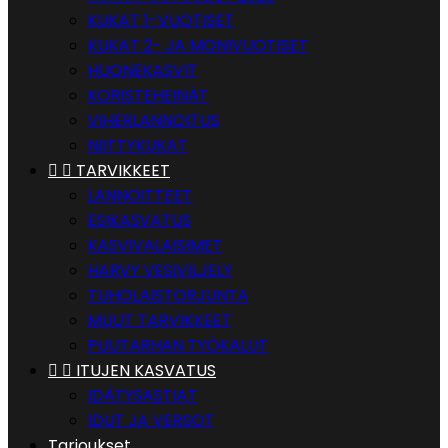
KUKAT 1-VUOTISET
KUKAT 2- JA MONIVUOTISET
HUONEKASVIT
KORISTEHEINÄT
VIHERLANNOITUS
NIITTYKUKAT


TARVIKKEET
LANNOITTEET
ESIKASVATUS
KASVIVALAISIMET
HARVY VESIVILJELY
TUHOLAISTORJUNTA
MUUT TARVIKKEET
PUUTARHAN TYÖKALUT


ITUJEN KASVATUS
IDÄTYSASTIAT
IDUT JA VERSOT
Tarjoukset