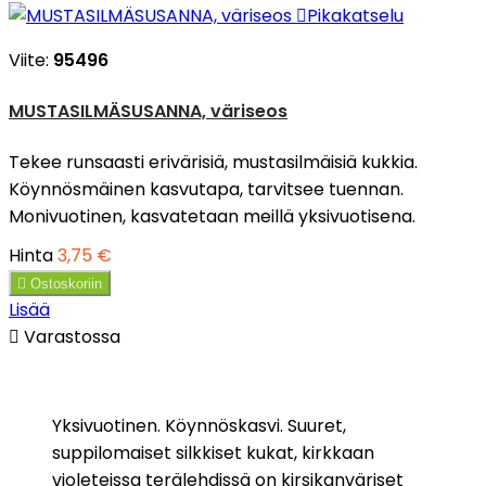

Pikakatselu
Viite:
95496
MUSTASILMÄSUSANNA, väriseos
Tekee runsaasti erivärisiä, mustasilmäisiä kukkia.
Köynnösmäinen kasvutapa, tarvitsee tuennan.
Monivuotinen, kasvatetaan meillä yksivuotisena.
Hinta
3,75 €

Ostoskoriin
Lisää

Varastossa
Yksivuotinen. Köynnöskasvi. Suuret,
suppilomaiset silkkiset kukat, kirkkaan
violeteissa terälehdissä on kirsikanväriset