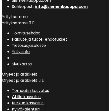
Siemenkauppa.com
Sähköposti:
info@siemenkauppa.com
Yrityksemme
Yrityksemme


Toimitusehdot
Palaute ja tuote-ehdotukset
Tietosuojaseloste
Yritysinfo
Sivukartta
Ohjeet ja artikkelit
Ohjeet ja artikkelit


Tomaatin kasvatus
Chilin kasvatus
Kurkun kasvatus
Kylvökalenteri