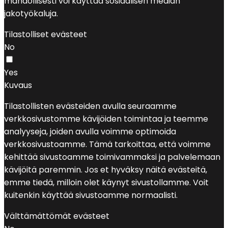
mahdollisesti voi käyttää sosiaalisen median
jakotyökaluja.
Tilastolliset evästeet
No
Yes
Kuvaus
Tilastollisten evästeiden avulla seuraamme
verkkosivustomme kävijöiden toimintaa ja teemme
analyyseja, joiden avulla voimme optimoida
verkkosivustoamme. Tämä tarkoittaa, että voimme
kehittää sivustoamme toimivammaksi ja palvelemaan
kävijöitä paremmin. Jos et hyväksy näitä evästeitä,
emme tiedä, milloin olet käynyt sivustollamme. Voit
kuitenkin käyttää sivustoamme normaalisti.
Välttämättömät evästeet