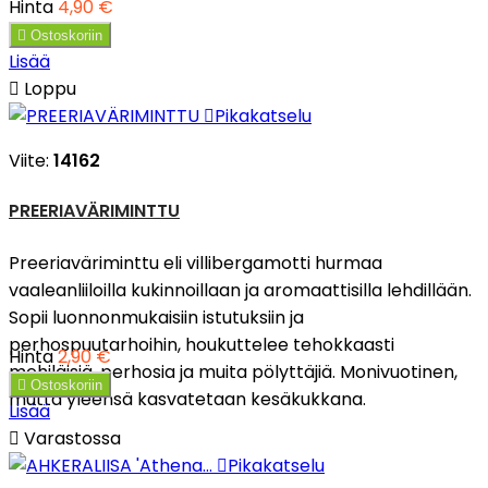
Hinta
4,90 €

Ostoskoriin
Lisää

Loppu

Pikakatselu
Viite:
14162
PREERIAVÄRIMINTTU
Preeriaväriminttu eli villibergamotti hurmaa
vaaleanliiloilla kukinnoillaan ja aromaattisilla lehdillään.
Sopii luonnonmukaisiin istutuksiin ja
perhospuutarhoihin, houkuttelee tehokkaasti
Hinta
2,90 €
mehiläisiä, perhosia ja muita pölyttäjiä. Monivuotinen,

Ostoskoriin
mutta yleensä kasvatetaan kesäkukkana.
Lisää

Varastossa

Pikakatselu