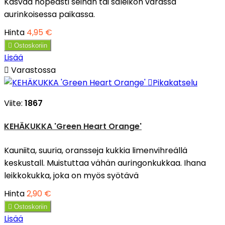
Kasvaa nopeasti seinän tai säleikön varassa
aurinkoisessa paikassa.
Hinta
4,95 €

Ostoskoriin
Lisää

Varastossa

Pikakatselu
Viite:
1867
KEHÄKUKKA 'Green Heart Orange'
Kauniita, suuria, oransseja kukkia limenvihreällä
keskustall. Muistuttaa vähän auringonkukkaa. Ihana
leikkokukka, joka on myös syötävä
Hinta
2,90 €

Ostoskoriin
Lisää