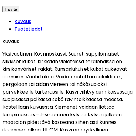
Kuvaus
Tuotetiedot
Kuvaus
Yksivuotinen. Köynnöskasvi. Suuret, suppilomaiset
silkkiset kukat, kirkkaan violeteissa terälehdissä on
kirsikanväriset raidat. Runsaslukuiset kukat aukeavat
aamuisin. Vaatii tukea. Voidaan istuttaa säleikköön,
pergolaan tai aidan viereen tai näkösuojaksi
parvekkeelle tai terassille. Kasvi viihtyy aurinkoisessa ja
suojaisassa paikassa sekä ravinteikkaassa maassa.
Kastelllaan kuivuessa. Siemenet voidaan liottaa
lämpimässä vedessä ennen kylvöä. Kylvön jälkeen
maata on pidettävä kosteana siihen asti kunnes
itääminen alkaa. HUOM: Kasvi on myrkyllinen.