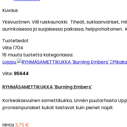
Kuvaus
Yksivuotinen. Villi ruiskaunokki. Tiheät, suklaanväriset, m
aurinkoisessa ja suojaisessa paikassa, helppohoitoinen.
Tuotetiedot
Viite
1704
16 muuta tuotetta kategoriassa:
Loppu

Pikaka
Viite:
95644
RYHMÄSAMETTIKUKKA 'Burning Embers'
Korkeakasvuinen samettikukka, Linnén puutarhasta Uppsa
pronssinpunaiset kukat loistavat kuin pienet napit.
Hinta
3,75 €