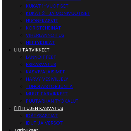
KUKAT 1-VUOTISET
KUKAT 2- JA MONIVUOTISET
HUONEKASVIT
KORISTEHEINÄT
VIHERLANNOITUS
NIITTYKUKAT


TARVIKKEET
LANNOITTEET
ESIKASVATUS
KASVIVALAISIMET
HARVY VESIVILJELY
TUHOLAISTORJUNTA
MUUT TARVIKKEET
PUUTARHAN TYÖKALUT


ITUJEN KASVATUS
IDÄTYSASTIAT
IDUT JA VERSOT
Tarjoukset