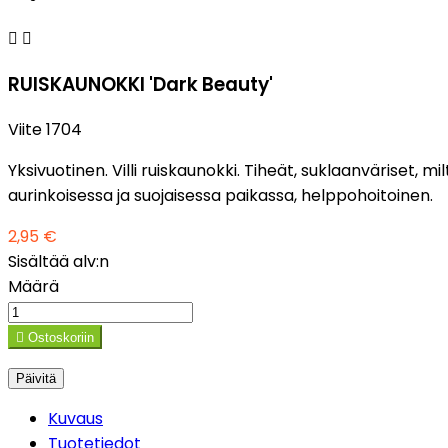


RUISKAUNOKKI 'Dark Beauty'
Viite
1704
Yksivuotinen. Villi ruiskaunokki. Tiheät, suklaanväriset, m
aurinkoisessa ja suojaisessa paikassa, helppohoitoinen.
2,95 €
Sisältää alv:n
Määrä

Ostoskoriin
Kuvaus
Tuotetiedot