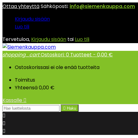
Ottaa yhteyttä
Sähköposti:
info@siemenkauppa.com
Kirjaudu sisään
Luo tili
Tervetuloa,
Kirjaudu sisään
tai
Luo tili
shopping_cart
Ostoskori:
0
Tuotteet - 0,00 €
Ostoskorissasi ei ole enää tuotteita
Toimitus
Yhteensä
0,00 €
Kassalle


Haku


