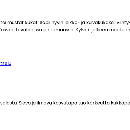
iltei mustat kukat. Sopii hyvin leikko- ja kuivakukaksi. Vii
 Kasvaa tavallisessa peltomaassa. Kylvön jälkeen maata o
tselu
lasta. Sievä ja ilmava kasvutapa tuo korkeutta kukkapenk