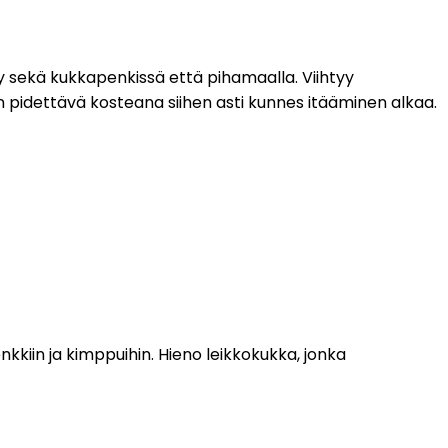
htyy sekä kukkapenkissä että pihamaalla. Viihtyy
n pidettävä kosteana siihen asti kunnes itääminen alkaa.
kiin ja kimppuihin. Hieno leikkokukka, jonka