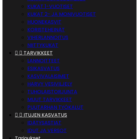
KUKAT 1-VUOTISET
KUKAT 2- JA MONIVUOTISET
HUONEKASVIT
KORISTEHEINÄT
VIHERLANNOITUS
NIITTYKUKAT


TARVIKKEET
LANNOITTEET
ESIKASVATUS
KASVIVALAISIMET
HARVY VESIVILJELY
TUHOLAISTORJUNTA
MUUT TARVIKKEET
PUUTARHAN TYÖKALUT


ITUJEN KASVATUS
IDÄTYSASTIAT
IDUT JA VERSOT
Tarjoukset