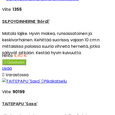
Viite:
1355
SILPOYDINHERNE 'Bördi'
Matala lajike. Hyvin makea, runsassatoinen ja
keskivarhainen. Kehittää suorissa, vajaan 10 cm:n
mittaisissa paloissa suuria vihreitä herneitä, jotka
säilyvät pitkään. Kestää hyvin kuivuutta.
Hinta
4,40 €

Ostoskoriin
Lisää

Varastossa

Pikakatselu
Viite:
90199
TAITEPAPU 'Saxa'