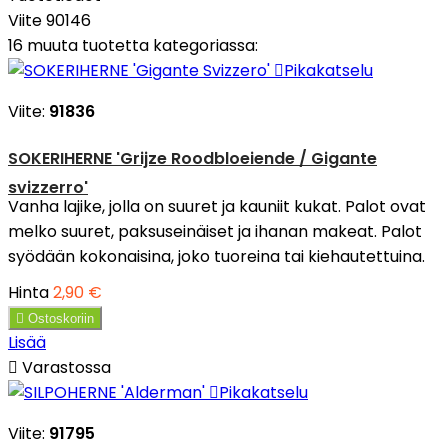
Viite
90146
16 muuta tuotetta kategoriassa:

Pikakatselu
Viite:
91836
SOKERIHERNE 'Grijze Roodbloeiende / Gigante
svizzerro'
Vanha lajike, jolla on suuret ja kauniit kukat. Palot ovat
melko suuret, paksuseinäiset ja ihanan makeat. Palot
syödään kokonaisina, joko tuoreina tai kiehautettuina.
Hinta
2,90 €

Ostoskoriin
Lisää

Varastossa

Pikakatselu
Viite:
91795