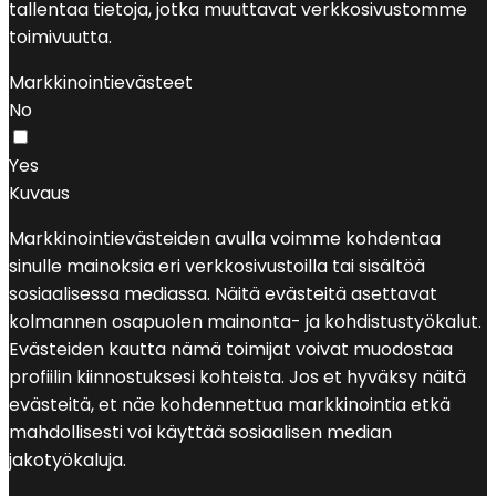
tallentaa tietoja, jotka muuttavat verkkosivustomme
toimivuutta.
Markkinointievästeet
No
Yes
Kuvaus
Markkinointievästeiden avulla voimme kohdentaa
sinulle mainoksia eri verkkosivustoilla tai sisältöä
sosiaalisessa mediassa. Näitä evästeitä asettavat
kolmannen osapuolen mainonta- ja kohdistustyökalut.
Evästeiden kautta nämä toimijat voivat muodostaa
profiilin kiinnostuksesi kohteista. Jos et hyväksy näitä
evästeitä, et näe kohdennettua markkinointia etkä
mahdollisesti voi käyttää sosiaalisen median
jakotyökaluja.