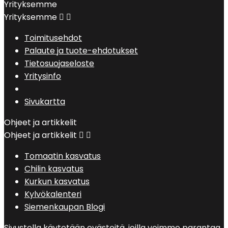
Yrityksemme
Yrityksemme


Toimitusehdot
Palaute ja tuote-ehdotukset
Tietosuojaseloste
Yritysinfo
Sivukartta
Ohjeet ja artikkelit
Ohjeet ja artikkelit


Tomaatin kasvatus
Chilin kasvatus
Kurkun kasvatus
Kylvökalenteri
Siemenkaupan Blogi
Sivustolla käytetään evästeitä, joilla voimme parantaa