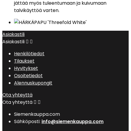
jättää myös tuleentumaan ja kuivumaan
talvikäyttöä varten.
Asiakastili
Asiakastili


Henkilötiedot
Tilaukset
Hyvitykset
Osoitetiedot
Alennuskupongit
Ota yhteyttä
Ota yhteyttä


Siemenkauppa.com
Sähköposti:
info@siemenkauppa.com