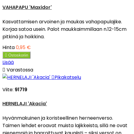
VAHAPAPU 'Maxidor'
Kasvattamisen arvoinen ja maukas vahapapulajike.
Korjaa satoa usein. Palot maukkaimmillaan n.12-15cm
pitkinä ja hoikkina.
Hinta
0,95 €

Ostoskoriin
Lisää

Varastossa

Pikakatselu
Viite:
91719
HERNELAJI 'Akacia'
Hyvänmakuinen ja koristeellinen herneenverso.
Taimen lehdet eroavat muista lajikkeista, sillä ne ovat
pienempiä ja haaroittuvat kauniisti – siksi versot on