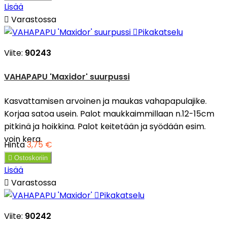
Lisää

Varastossa

Pikakatselu
Viite:
90243
VAHAPAPU 'Maxidor' suurpussi
Kasvattamisen arvoinen ja maukas vahapapulajike.
Korjaa satoa usein. Palot maukkaimmillaan n.12-15cm
pitkinä ja hoikkina. Palot keitetään ja syödään esim.
voin kera.
Hinta
3,75 €

Ostoskoriin
Lisää

Varastossa

Pikakatselu
Viite:
90242