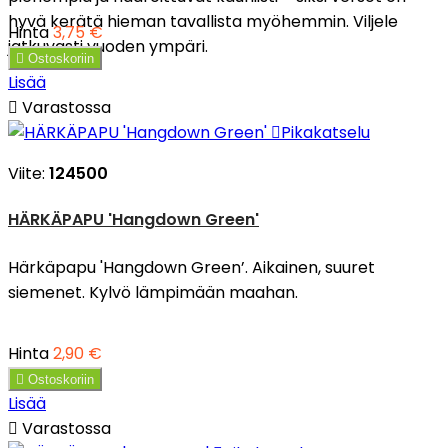
hyvä kerätä hieman tavallista myöhemmin. Viljele
Hinta
3,75 €
jatkuvasti vuoden ympäri.

Ostoskoriin
Lisää

Varastossa

Pikakatselu
Viite:
124500
HÄRKÄPAPU 'Hangdown Green'
Härkäpapu 'Hangdown Green’. Aikainen, suuret
siemenet. Kylvö lämpimään maahan.
Hinta
2,90 €

Ostoskoriin
Lisää

Varastossa