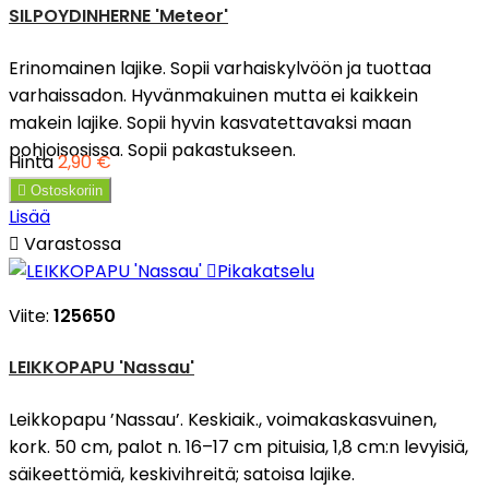
SILPOYDINHERNE 'Meteor'
Erinomainen lajike. Sopii varhaiskylvöön ja tuottaa
varhaissadon. Hyvänmakuinen mutta ei kaikkein
makein lajike. Sopii hyvin kasvatettavaksi maan
pohjoisosissa. Sopii pakastukseen.
Hinta
2,90 €

Ostoskoriin
Lisää

Varastossa

Pikakatselu
Viite:
125650
LEIKKOPAPU 'Nassau'
Leikkopapu ’Nassau’. Keskiaik., voimakaskasvuinen,
kork. 50 cm, palot n. 16–17 cm pituisia, 1,8 cm:n levyisiä,
säikeettömiä, keskivihreitä; satoisa lajike.