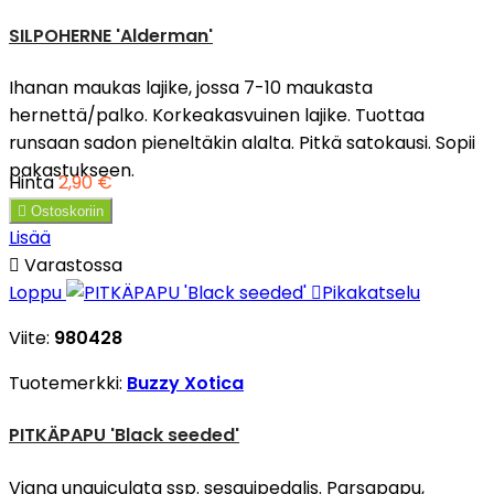
SILPOHERNE 'Alderman'
Ihanan maukas lajike, jossa 7-10 maukasta
hernettä/palko. Korkeakasvuinen lajike. Tuottaa
runsaan sadon pieneltäkin alalta. Pitkä satokausi. Sopii
pakastukseen.
Hinta
2,90 €

Ostoskoriin
Lisää

Varastossa
Loppu

Pikakatselu
Viite:
980428
Tuotemerkki:
Buzzy Xotica
PITKÄPAPU 'Black seeded'
Vigna unguiculata ssp. sesquipedalis. Parsapapu,