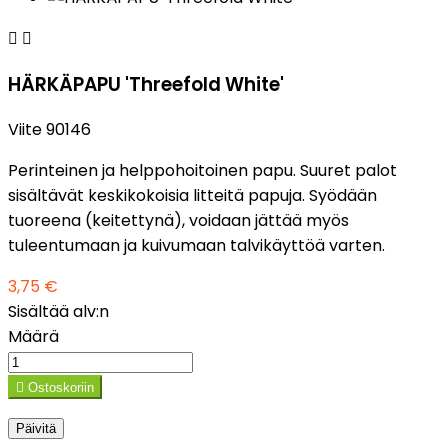


HÄRKÄPAPU 'Threefold White'
Viite
90146
Perinteinen ja helppohoitoinen papu. Suuret palot
sisältävät keskikokoisia litteitä papuja. Syödään
tuoreena (keitettynä), voidaan jättää myös
tuleentumaan ja kuivumaan talvikäyttöä varten.
3,75 €
Sisältää alv:n
Määrä

Ostoskoriin