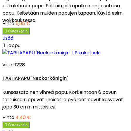
pitkälehmänpapu. Erittäin pitkäpalkoinen ja satoisa
papu. Keitetään muiden papujen tapaan. Käytä esim.
wokkauksessa.
Hinta
5,95 €

Ostoskoriin
Lisää

Loppu

Pikakatselu
Viite:
1228
TARHAPAPU 'Neckarkönigin'
Runsassatoinen vihreä papu. Korkeintaan 6 pavun
tertuissa riippuvat lihaisat ja pyöreät pavut kasvavat
jopa 30 cm:n mittaisiksi.
Hinta
4,40 €

Ostoskoriin