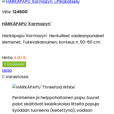

Pikakatselu
Viite:
124600
HÄRKÄPAPU 'Karmazyn'
Härkäpapu 'Karmazyn'. Herkulliset vaaleanpunaiset
siemenet. Tukevakasvuinen, korkeus n. 50-60 cm.
Hinta
4,90 €

Ostoskoriin
Lisää

Varastossa
Perinteinen ja helppohoitoinen papu. Suuret
palot sisältävät keskikokoisia litteitä papuja.
Syödään tuoreena (keitettynä), voidaan