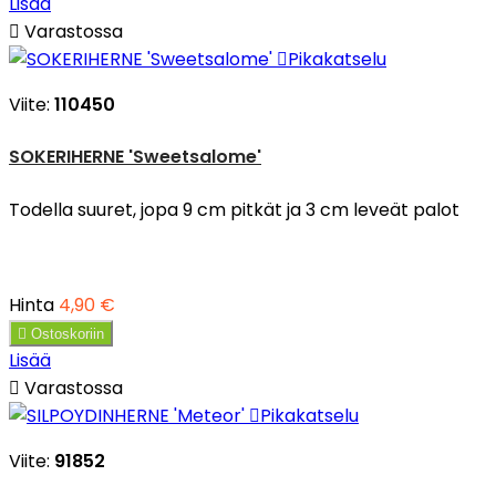
Lisää

Varastossa

Pikakatselu
Viite:
110450
SOKERIHERNE 'Sweetsalome'
Todella suuret, jopa 9 cm pitkät ja 3 cm leveät palot
Hinta
4,90 €

Ostoskoriin
Lisää

Varastossa

Pikakatselu
Viite:
91852