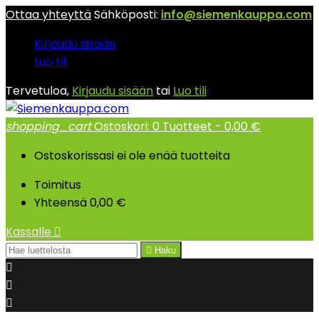
Ottaa yhteyttä
Sähköposti:
info@siemenkauppa.com
Kirjaudu sisään
Luo tili
Tervetuloa,
Kirjaudu sisään
tai
Luo tili
shopping_cart
Ostoskori:
0
Tuotteet - 0,00 €
Ostoskorissasi ei ole enää tuotteita
Toimitus
Yhteensä
0,00 €
Kassalle


Haku


