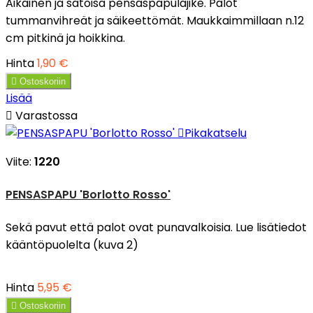
Aikainen ja satoisa pensaspapulajike. Palot
tummanvihreät ja säikeettömät. Maukkaimmillaan n.12
cm pitkinä ja hoikkina.
Hinta
1,90 €

Ostoskoriin
Lisää

Varastossa

Pikakatselu
Viite:
1220
PENSASPAPU 'Borlotto Rosso'
Sekä pavut että palot ovat punavalkoisia. Lue lisätiedot
kääntöpuolelta (kuva 2)
Hinta
5,95 €

Ostoskoriin