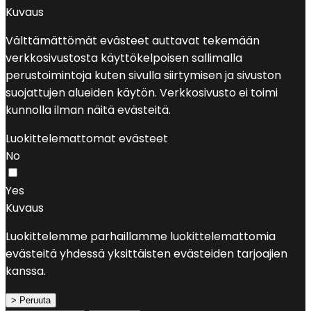
Kuvaus
Välttämättömät evästeet auttavat tekemään
verkkosivustosta käyttökelpoisen sallimalla
perustoimintoja kuten sivulla siirtymisen ja sivuston
suojattujen alueiden käytön. Verkkosivusto ei toimi
kunnolla ilman näitä evästeitä.
Luokittelemattomat evästeet
No
Yes
Kuvaus
Luokittelemme parhaillamme luokittelemattomia
evästeitä yhdessä yksittäisten evästeiden tarjoajien
kanssa.
> Peruuta