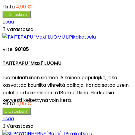
Hinta
4,90 €

Ostoskoriin
Lisää

Varastossa

Pikakatselu
Viite:
90185
TAITEPAPU 'Maxi' LUOMU
Luomulaatuinen siemen. Aikainen papulajike, joka
kasvattaa kauniita vihreitä palkoja. Korjaa satoa usein,
palot parhaimmillaan n.18cm pitkinä. Herkullisia
kevyesti keitettynä voin kera.
Hinta
4,95 €

Ostoskoriin
Lisää

Varastossa

Pikakatselu