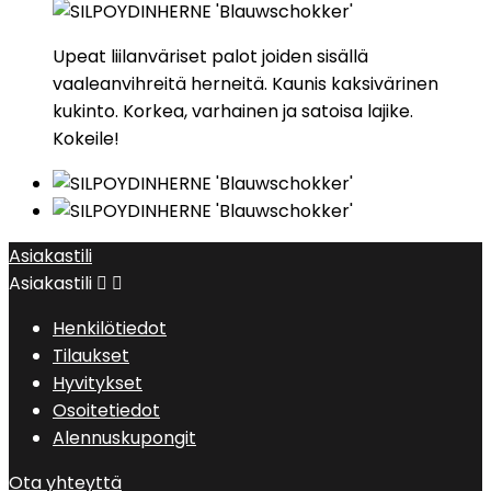
Upeat liilanväriset palot joiden sisällä
vaaleanvihreitä herneitä. Kaunis kaksivärinen
kukinto. Korkea, varhainen ja satoisa lajike.
Kokeile!
Asiakastili
Asiakastili


Henkilötiedot
Tilaukset
Hyvitykset
Osoitetiedot
Alennuskupongit
Ota yhteyttä