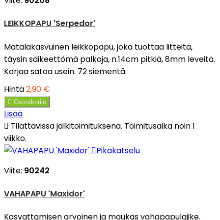
Viite:
90208
LEIKKOPAPU 'Serpedor'
Matalakasvuinen leikkopapu, joka tuottaa litteitä,
täysin säikeettömä palkoja, n.14cm pitkiä, 8mm leveitä.
Korjaa satoa usein. 72 siementä.
Hinta
2,90 €

Ostoskoriin
Lisää

Tilattavissa jälkitoimituksena. Toimitusaika noin 1
viikko.

Pikakatselu
Viite:
90242
VAHAPAPU 'Maxidor'
Kasvattamisen arvoinen ja maukas vahapapulajike.