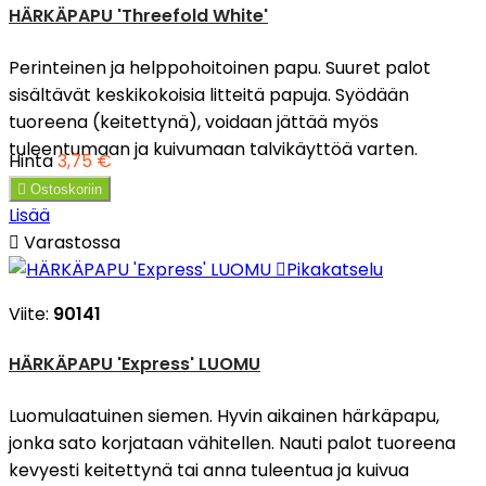
HÄRKÄPAPU 'Threefold White'
Perinteinen ja helppohoitoinen papu. Suuret palot
sisältävät keskikokoisia litteitä papuja. Syödään
tuoreena (keitettynä), voidaan jättää myös
tuleentumaan ja kuivumaan talvikäyttöä varten.
Hinta
3,75 €

Ostoskoriin
Lisää

Varastossa

Pikakatselu
Viite:
90141
HÄRKÄPAPU 'Express' LUOMU
Luomulaatuinen siemen. Hyvin aikainen härkäpapu,
jonka sato korjataan vähitellen. Nauti palot tuoreena
kevyesti keitettynä tai anna tuleentua ja kuivua