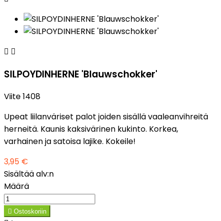


SILPOYDINHERNE 'Blauwschokker'
Viite
1408
Upeat liilanväriset palot joiden sisällä vaaleanvihreitä
herneitä. Kaunis kaksivärinen kukinto. Korkea,
varhainen ja satoisa lajike. Kokeile!
3,95 €
Sisältää alv:n
Määrä

Ostoskoriin