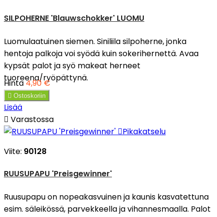
SILPOHERNE 'Blauwschokker' LUOMU
Luomulaatuinen siemen. Siniliila silpoherne, jonka
hentoja palkoja voi syödä kuin sokerihernettä. Avaa
kypsät palot ja syö makeat herneet
tuoreena/ryöpättynä.
Hinta
4,90 €

Ostoskoriin
Lisää

Varastossa

Pikakatselu
Viite:
90128
RUUSUPAPU 'Preisgewinner'
Ruusupapu on nopeakasvuinen ja kaunis kasvatettuna
esim. säleikössä, parvekkeella ja vihannesmaalla. Palot