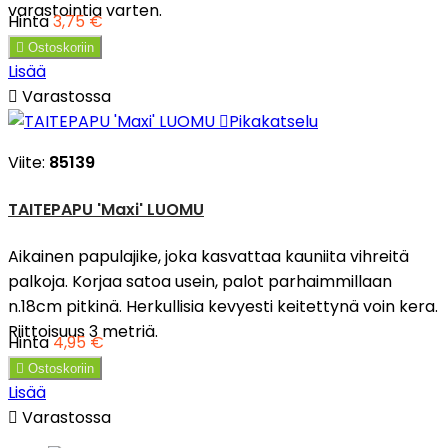
varastointia varten.
Hinta
3,75 €

Ostoskoriin
Lisää

Varastossa

Pikakatselu
Viite:
85139
TAITEPAPU 'Maxi' LUOMU
Aikainen papulajike, joka kasvattaa kauniita vihreitä
palkoja. Korjaa satoa usein, palot parhaimmillaan
n.18cm pitkinä. Herkullisia kevyesti keitettynä voin kera.
Riittoisuus 3 metriä.
Hinta
4,95 €

Ostoskoriin
Lisää

Varastossa