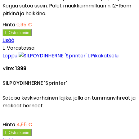
Korjaa satoa usein. Palot maukkaimmillaan n.12-15cm
pitkinä ja hoikkina.
Hinta
0,95 €

Ostoskoriin
Lisää

Varastossa
Loppu

Pikakatselu
Viite:
1398
SILPOYDINHERNE 'Sprinter'
Satoisa keskivarhainen lajike, jolla on tummanvihreät ja
makeat herneet.
Hinta
4,95 €

Ostoskoriin