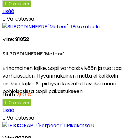

Ostoskoriin
Lisää

Varastossa

Pikakatselu
Viite:
91852
SILPOYDINHERNE 'Meteor'
Erinomainen lajike. Sopii varhaiskylvöön ja tuottaa
varhaissadon. Hyvänmakuinen mutta ei kaikkein
makein lajike. Sopii hyvin kasvatettavaksi maan
pohjoisosissa. Sopii pakastukseen.
Hinta
2,90 €

Ostoskoriin
Lisää

Varastossa

Pikakatselu