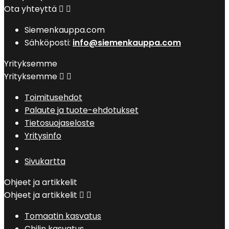
Ota yhteyttä


Siemenkauppa.com
Sähköposti:
info@siemenkauppa.com
Yrityksemme
Yrityksemme


Toimitusehdot
Palaute ja tuote-ehdotukset
Tietosuojaseloste
Yritysinfo
Sivukartta
Ohjeet ja artikkelit
Ohjeet ja artikkelit


Tomaatin kasvatus
Chilin kasvatus