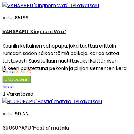

Pikakatselu
Viite:
85199
VAHAPAPU 'Kinghorn Wax'
Kauniin keltainen vahapapu, joka tuottaa erittäin
runsaan sadon säikeettömiä palkoja. Korjaa satoa
toistuvasti. Suositellaan nautittavaksi keittämisen
jälkeen paistettuna pekonin ja pinjan siementen kera.
Hinta
3,75 €

Ostoskoriin
Lisää

Varastossa

Pikakatselu
Viite:
90122
RUUSUPAPU 'Hestia' matala