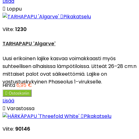
Lisää

Loppu

Pikakatselu
Viite:
1230
TARHAPAPU 'Algarve'
Uusi erikoinen lajike kasvaa voimakkaasti myös
suhteellisen alhaisissa lämpötiloissa. Litteät 26–28 cm:n
mittaiset palot ovat säikeettömiä. Lajike on
vastustuskykyinen Phaseolus 1-virukselle.
Hinta
6,95 €

Ostoskoriin
Lisää

Varastossa

Pikakatselu
Viite:
90146