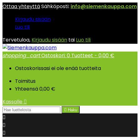
Ottaa yhteyttä
Sähköposti:
info@siemenkauppa.com
Kirjaudu sisään
Luo tili
Tervetuloa,
Kirjaudu sisään
tai
Luo tili
shopping_cart
Ostoskori:
0
Tuotteet - 0,00 €
Ostoskorissasi ei ole enää tuotteita
Toimitus
Yhteensä
0,00 €
Kassalle


Haku


