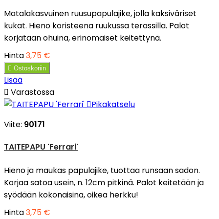
Matalakasvuinen ruusupapulajike, jolla kaksiväriset
kukat. Hieno koristeena ruukussa terassilla. Palot
korjataan ohuina, erinomaiset keitettynä.
Hinta
3,75 €

Ostoskoriin
Lisää

Varastossa

Pikakatselu
Viite:
90171
TAITEPAPU 'Ferrari'
Hieno ja maukas papulajike, tuottaa runsaan sadon.
Korjaa satoa usein, n. 12cm pitkinä. Palot keitetään ja
syödään kokonaisina, oikea herkku!
Hinta
3,75 €