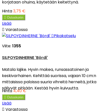
korjataan ohuina, käytetään keitettynä.
Hinta
3,75 €

Ostoskoriin
Lisää

Varastossa

Pikakatselu
Viite:
1355
SILPOYDINHERNE 'Bördi'
Matala lajike. Hyvin makea, runsassatoinen ja
keskivarhainen. Kehittää suorissa, vajaan 10 cm:n
mittaisissa paloissa suuria vihreitä herneitä, jotka
säilyvät pitkään. Kestää hyvin kuivuutta.
Hinta
4,40 €

Ostoskoriin
Lisää

Varastossa