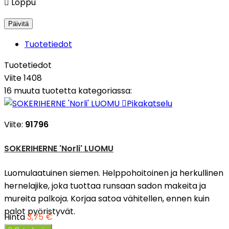

Loppu
Tuotetiedot
Tuotetiedot
Viite
1408
16 muuta tuotetta kategoriassa:

Pikakatselu
Viite:
91796
SOKERIHERNE 'Norli' LUOMU
Luomulaatuinen siemen. Helppohoitoinen ja herkullinen
hernelajike, joka tuottaa runsaan sadon makeita ja
mureita palkoja. Korjaa satoa vähitellen, ennen kuin
palot pyöristyvät.
Hinta
3,75 €