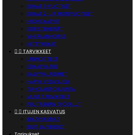
KUKAT 1-VUOTISET
KUKAT 2- JA MONIVUOTISET
HUONEKASVIT
KORISTEHEINÄT
VIHERLANNOITUS
NIITTYKUKAT


TARVIKKEET
LANNOITTEET
ESIKASVATUS
KASVIVALAISIMET
HARVY VESIVILJELY
TUHOLAISTORJUNTA
MUUT TARVIKKEET
PUUTARHAN TYÖKALUT


ITUJEN KASVATUS
IDÄTYSASTIAT
IDUT JA VERSOT
Tarjoukset