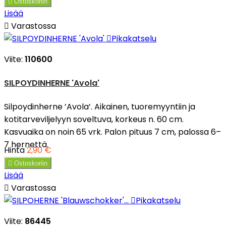

Ostoskoriin
Lisää

Varastossa

Pikakatselu
Viite:
110600
SILPOYDINHERNE 'Avola'
Silpoydinherne ’Avola’. Aikainen, tuoremyyntiin ja
kotitarveviljelyyn soveltuva, korkeus n. 60 cm.
Kasvuaika on noin 65 vrk. Palon pituus 7 cm, palossa 6–
7 hernettä.
Hinta
2,90 €

Ostoskoriin
Lisää

Varastossa

Pikakatselu
Viite:
86445