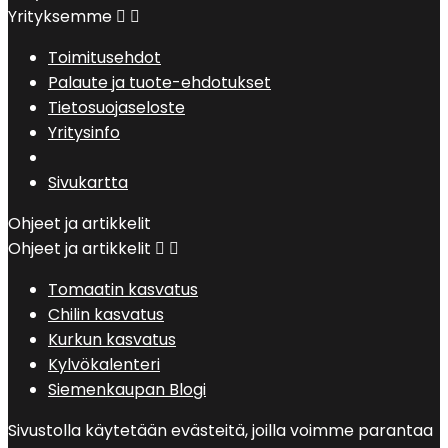
Yrityksemme


Toimitusehdot
Palaute ja tuote-ehdotukset
Tietosuojaseloste
Yritysinfo
Sivukartta
Ohjeet ja artikkelit
Ohjeet ja artikkelit


Tomaatin kasvatus
Chilin kasvatus
Kurkun kasvatus
Kylvökalenteri
Siemenkaupan Blogi
Sivustolla käytetään evästeitä, joilla voimme parantaa