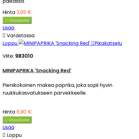
paikassa.
Hinta
3,95 €

Ostoskoriin
Lisää

Varastossa
Loppu

Pikakatselu
Viite:
983010
MINIPAPRIKA 'Snacking Red'
Pienikokoinen makea paprika, joka sopii hyvin
ruukkukasvatukseen parvekkeelle.
Hinta
8,90 €

Ostoskoriin
Lisää

Loppu