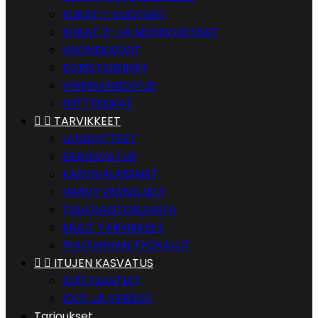
KUKAT 1-VUOTISET
KUKAT 2- JA MONIVUOTISET
HUONEKASVIT
KORISTEHEINÄT
VIHERLANNOITUS
NIITTYKUKAT


TARVIKKEET
LANNOITTEET
ESIKASVATUS
KASVIVALAISIMET
HARVY VESIVILJELY
TUHOLAISTORJUNTA
MUUT TARVIKKEET
PUUTARHAN TYÖKALUT


ITUJEN KASVATUS
IDÄTYSASTIAT
IDUT JA VERSOT
Tarjoukset