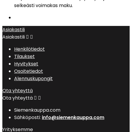
selkeästi voimakas maku.
Asiakastili
Asiakastili


Henkilötiedot
Tilaukset
Hyvitykset
Osoitetiedot
Alennuskupongit
Ota yhteyttä
Ota yhteyttä


Siemenkauppa.com
Sähköposti:
info@siemenkauppa.com
Yrityksemme