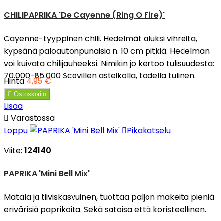
CHILIPAPRIKA 'De Cayenne (Ring O Fire)'
Cayenne-tyyppinen chili. Hedelmät aluksi vihreitä,
kypsänä paloautonpunaisia n. 10 cm pitkiä. Hedelmän
voi kuivata chilijauheeksi. Nimikin jo kertoo tulisuudesta:
70.000-85.000 Scovillen asteikolla, todella tulinen.
Hinta
4,95 €

Ostoskoriin
Lisää

Varastossa
Loppu

Pikakatselu
Viite:
124140
PAPRIKA 'Mini Bell Mix'
Matala ja tiiviskasvuinen, tuottaa paljon makeita pieniä
erivärisiä paprikoita. Sekä satoisa että koristeellinen.