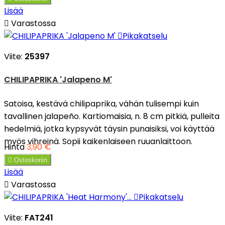
Lisää

Varastossa

Pikakatselu
Viite:
25397
CHILIPAPRIKA 'Jalapeno M'
Satoisa, kestävä chilipaprika, vähän tulisempi kuin
tavallinen jalapeño. Kartiomaisia, n. 8 cm pitkiä, pulleita
hedelmiä, jotka kypsyvät täysin punaisiksi, voi käyttää
myös vihreinä. Sopii kaikenlaiseen ruuanlaittoon.
Hinta
3,90 €

Ostoskoriin
Lisää

Varastossa

Pikakatselu
Viite:
FAT241