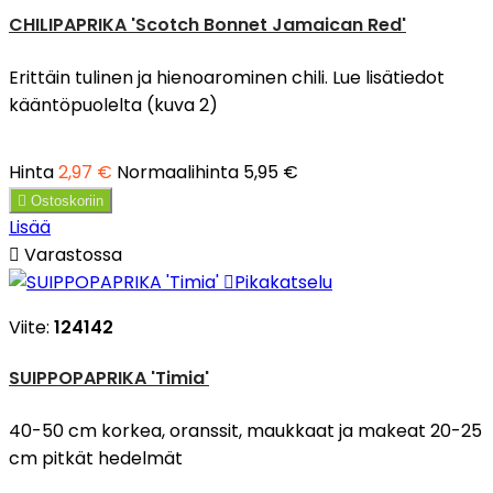
CHILIPAPRIKA 'Scotch Bonnet Jamaican Red'
Erittäin tulinen ja hienoarominen chili. Lue lisätiedot
kääntöpuolelta (kuva 2)
Hinta
2,97 €
Normaalihinta
5,95 €

Ostoskoriin
Lisää

Varastossa

Pikakatselu
Viite:
124142
SUIPPOPAPRIKA 'Timia'
40-50 cm korkea, oranssit, maukkaat ja makeat 20-25
cm pitkät hedelmät