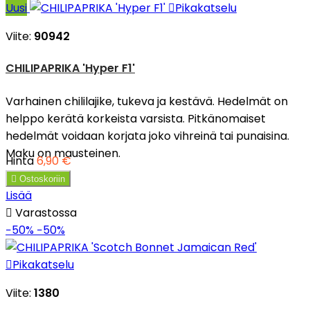
Uusi

Pikakatselu
Viite:
90942
CHILIPAPRIKA 'Hyper F1'
Varhainen chililajike, tukeva ja kestävä. Hedelmät on
helppo kerätä korkeista varsista. Pitkänomaiset
hedelmät voidaan korjata joko vihreinä tai punaisina.
Maku on mausteinen.
Hinta
6,90 €

Ostoskoriin
Lisää

Varastossa
−50%
−50%

Pikakatselu
Viite:
1380