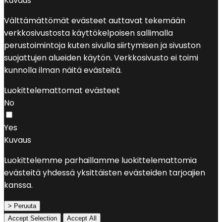
Kuvaus
Välttämättömät evästeet auttavat tekemään
verkkosivustosta käyttökelpoisen sallimalla
perustoimintoja kuten sivulla siirtymisen ja sivuston
suojattujen alueiden käytön. Verkkosivusto ei toimi
kunnolla ilman näitä evästeitä.
Luokittelemattomat evästeet
No
Yes
Kuvaus
Luokittelemme parhaillamme luokittelemattomia
evästeitä yhdessä yksittäisten evästeiden tarjoajien
kanssa.
> Peruuta
Accept Selection
Accept All