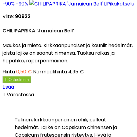
−90%
−90%

Pikakatselu
Viite:
90922
CHILIPAPRIKA 'Jamaican Bell'
Maukas ja mieto. Kirkkaanpunaiset ja kauniit hedelmät,
joista lajike on saanut nimensä. Tuoksu raikas ja
hapahko, raparperimainen.
Hinta
0,50 €
Normaalihinta
4,95 €

Ostoskoriin
Lisää

Varastossa
Tulinen, kirkkaanpunainen chili, pulleat
hedelmät. Lajike on Capsicum chinensen ja
Capsicum frutescensin risteytys. Hyvä ja