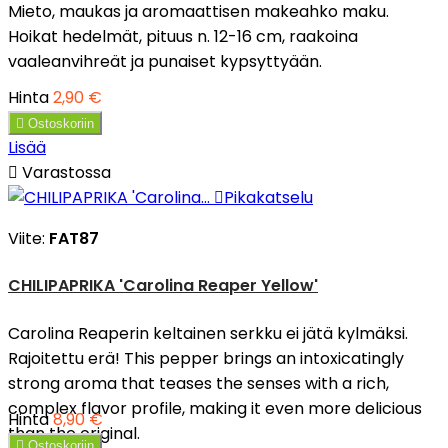
Mieto, maukas ja aromaattisen makeahko maku.
Hoikat hedelmät, pituus n. 12-16 cm, raakoina
vaaleanvihreät ja punaiset kypsyttyään.
Hinta
2,90 €

Ostoskoriin
Lisää

Varastossa

Pikakatselu
Viite:
FAT87
CHILIPAPRIKA 'Carolina Reaper Yellow'
Carolina Reaperin keltainen serkku ei jätä kylmäksi.
Rajoitettu erä! This pepper brings an intoxicatingly
strong aroma that teases the senses with a rich,
complex flavor profile, making it even more delicious
Hinta
8,90 €
than the original.

Ostoskoriin