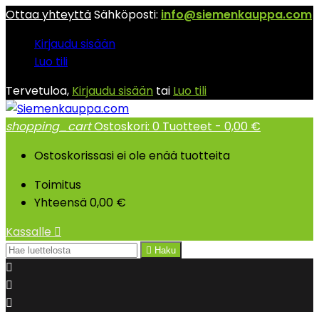
Ottaa yhteyttä
Sähköposti:
info@siemenkauppa.com
Kirjaudu sisään
Luo tili
Tervetuloa,
Kirjaudu sisään
tai
Luo tili
shopping_cart
Ostoskori:
0
Tuotteet - 0,00 €
Ostoskorissasi ei ole enää tuotteita
Toimitus
Yhteensä
0,00 €
Kassalle


Haku


