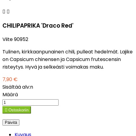


CHILIPAPRIKA 'Draco Red'
Viite
90952
Tulinen, kirkkaanpunainen chili, pulleat hedelmät. Lajike
on Capsicum chinensen ja Capsicum frutescensin
risteytys. Hyvä ja selkeästi voimakas maku.
7,90 €
Sisältää alv:n
Määrä

Ostoskoriin
Kuvaus