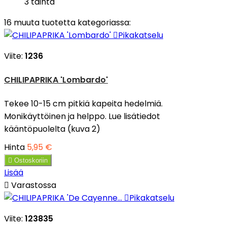
3 tainta
16 muuta tuotetta kategoriassa:

Pikakatselu
Viite:
1236
CHILIPAPRIKA 'Lombardo'
Tekee 10-15 cm pitkiä kapeita hedelmiä.
Monikäyttöinen ja helppo. Lue lisätiedot
kääntöpuolelta (kuva 2)
Hinta
5,95 €

Ostoskoriin
Lisää

Varastossa

Pikakatselu
Viite:
123835