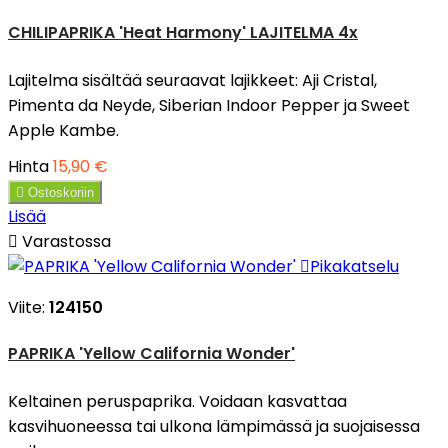
CHILIPAPRIKA 'Heat Harmony' LAJITELMA 4x
Lajitelma sisältää seuraavat lajikkeet: Aji Cristal,
Pimenta da Neyde, Siberian Indoor Pepper ja Sweet
Apple Kambe.
Hinta
15,90 €

Ostoskoriin
Lisää

Varastossa

Pikakatselu
Viite:
124150
PAPRIKA 'Yellow California Wonder'
Keltainen peruspaprika. Voidaan kasvattaa
kasvihuoneessa tai ulkona lämpimässä ja suojaisessa