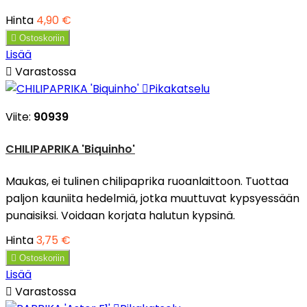
Hinta
4,90 €

Ostoskoriin
Lisää

Varastossa

Pikakatselu
Viite:
90939
CHILIPAPRIKA 'Biquinho'
Maukas, ei tulinen chilipaprika ruoanlaittoon. Tuottaa
paljon kauniita hedelmiä, jotka muuttuvat kypsyessään
punaisiksi. Voidaan korjata halutun kypsinä.
Hinta
3,75 €

Ostoskoriin
Lisää

Varastossa