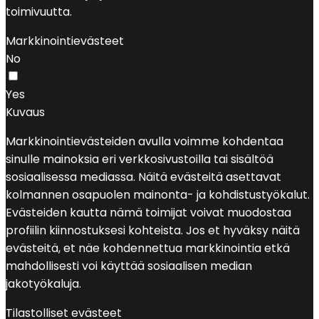
toimivuutta.
Markkinointievästeet
No
Yes
Kuvaus
Markkinointievästeiden avulla voimme kohdentaa
sinulle mainoksia eri verkkosivustoilla tai sisältöä
sosiaalisessa mediassa. Näitä evästeitä asettavat
kolmannen osapuolen mainonta- ja kohdistustyökalut.
Evästeiden kautta nämä toimijat voivat muodostaa
profiilin kiinnostuksesi kohteista. Jos et hyväksy näitä
evästeitä, et näe kohdennettua markkinointia etkä
mahdollisesti voi käyttää sosiaalisen median
jakotyökaluja.
Tilastolliset evästeet