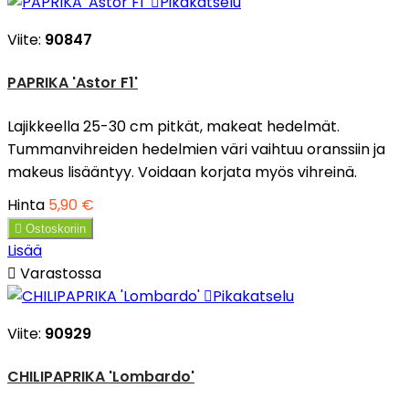

Pikakatselu
Viite:
90847
PAPRIKA 'Astor F1'
Lajikkeella 25-30 cm pitkät, makeat hedelmät.
Tummanvihreiden hedelmien väri vaihtuu oranssiin ja
makeus lisääntyy. Voidaan korjata myös vihreinä.
Hinta
5,90 €

Ostoskoriin
Lisää

Varastossa

Pikakatselu
Viite:
90929
CHILIPAPRIKA 'Lombardo'