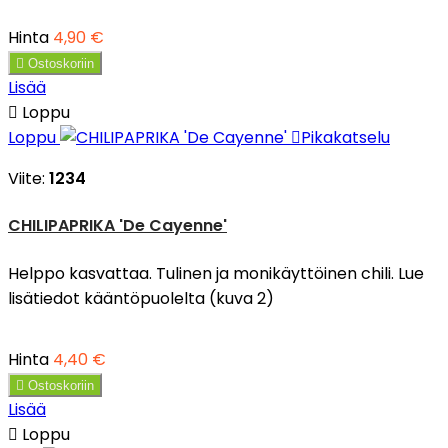
Hinta
4,90 €

Ostoskoriin
Lisää

Loppu
Loppu

Pikakatselu
Viite:
1234
CHILIPAPRIKA 'De Cayenne'
Helppo kasvattaa. Tulinen ja monikäyttöinen chili. Lue
lisätiedot kääntöpuolelta (kuva 2)
Hinta
4,40 €

Ostoskoriin
Lisää

Loppu