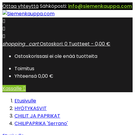
Ottaa yhteyttä
Sähköposti:
info@siemenkauppa.com



shopping_cart
Ostoskori:
0
Tuotteet - 0,00 €
Ostoskorissasi ei ole enää tuotteita
Toimitus
Yhteensä
0,00 €
Kassalle

Etusivulle
HYÖTYKASVIT
CHILIT JA PAPRIKAT
CHILIPAPRIKA 'Serrano'