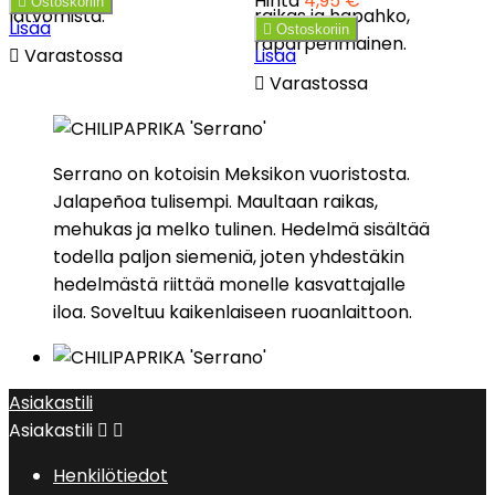
Hinta
4,95 €

Ostoskoriin
latvomista.
raikas ja hapahko,
Lisää

Ostoskoriin
raparperimainen.

Varastossa
Lisää

Varastossa
Serrano on kotoisin Meksikon vuoristosta.
Jalapeñoa tulisempi. Maultaan raikas,
mehukas ja melko tulinen. Hedelmä sisältää
todella paljon siemeniä, joten yhdestäkin
hedelmästä riittää monelle kasvattajalle
iloa. Soveltuu kaikenlaiseen ruoanlaittoon.
Asiakastili
Asiakastili


Henkilötiedot