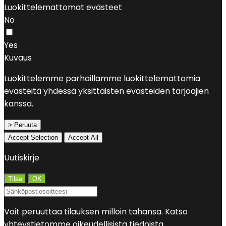
Luokittelemattomat evästeet
No
Yes
Kuvaus
Luokittelemme parhaillamme luokittelemattomia
evästeitä yhdessä yksittäisten evästeiden tarjoajien
kanssa.
> Peruuta
Accept Selection
Accept All
Uutiskirje
Voit peruuttaa tilauksen milloin tahansa. Katso
yhteystietomme oikeudellisista tiedoista.