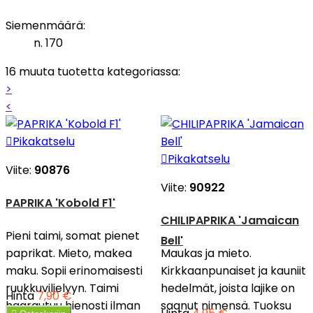
Siemenmäärä:
n. 170
16 muuta tuotetta kategoriassa:
>
<

Pikakatselu

Pikakatselu
Viite:
90876
Viite:
90922
PAPRIKA 'Kobold F1'
CHILIPAPRIKA 'Jamaican
Pieni taimi, somat pienet
Bell'
paprikat. Mieto, makea
Maukas ja mieto.
maku. Sopii erinomaisesti
Kirkkaanpunaiset ja kauniit
ruukkuviljelyyn. Taimi
hedelmät, joista lajike on
Hinta
7,90 €
haarautuu hienosti ilman
saanut nimensä. Tuoksu