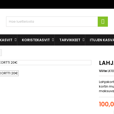

KASVIT
KORISTEKASVIT
TARVIKKEET
ITUJEN KASV
LAHJ
Viite
LK1
Lahjakort
kortin m
maksuva
100,