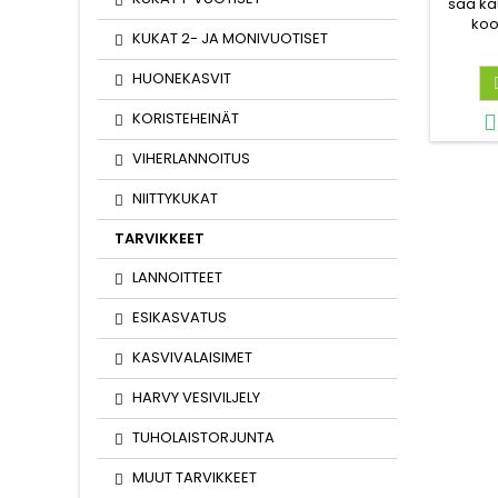
saa ka
koo
KUKAT 2- JA MONIVUOTISET
vähen
ma
HUONEKASVIT
KORISTEHEINÄT

VIHERLANNOITUS
NIITTYKUKAT
TARVIKKEET
LANNOITTEET
ESIKASVATUS
KASVIVALAISIMET
HARVY VESIVILJELY
TUHOLAISTORJUNTA
MUUT TARVIKKEET