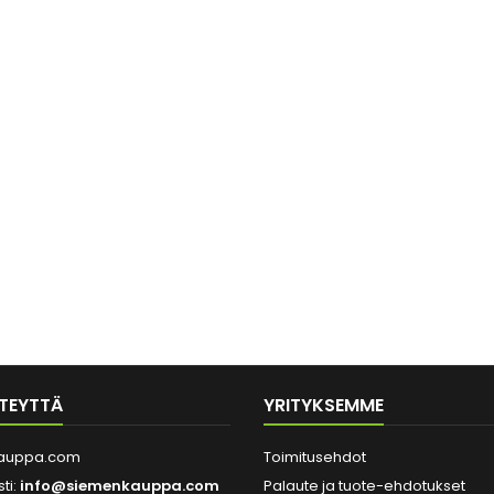
TEYTTÄ
YRITYKSEMME
auppa.com
Toimitusehdot
ti:
info@siemenkauppa.com
Palaute ja tuote-ehdotukset