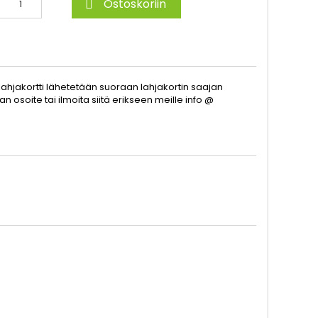
Ostoskoriin

lahjakortti lähetetään suoraan lahjakortin saajan
 osoite tai ilmoita siitä erikseen meille info @