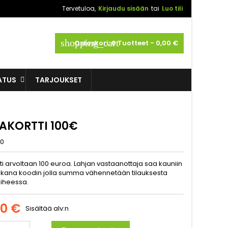
Tervetuloa,
Kirjaudu sisään
tai
Luo tili
shopping_cart
Ostoskori:
0
Tuotteet - 0,00 €
ATUS
TARJOUKSET
AKORTTI 100€
00
ti arvoltaan 100 euroa. Lahjan vastaanottaja saa kauniin
ukana koodin jolla summa vähennetään tilauksesta
iheessa.
00 €
Sisältää alv:n