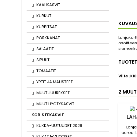
KAALIKASVIT
KURKUT
KUVAU
KURPITSAT
Lahjakort
PORKKANAT
osoittees
siemenk
SALAATIT
SIPULIT
TUOTET
TOMAATIT
Viite
LK10
YRTIT JA MAUSTEET
2 MUUT
MUUT JUUREKSET
MUUT HYÖTYKASVIT
KORISTEKASVIT
LAH
KUKKA-UUTUUDET 2026
Lahja
euroa. 
KUKAT 1-VUOTISET