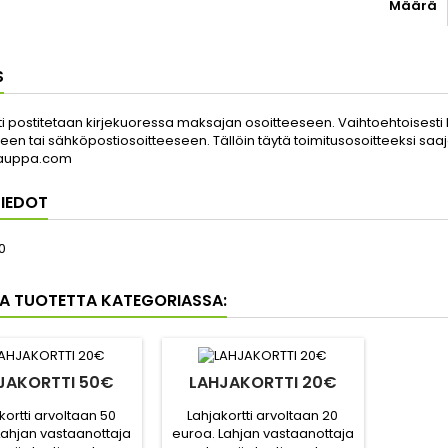
Määrä
S
ti postitetaan kirjekuoressa maksajan osoitteeseen. Vaihtoehtoisesti 
een tai sähköpostiosoitteeseen. Tällöin täytä toimitusosoitteeksi saajan
auppa.com
IEDOT
0
A TUOTETTA KATEGORIASSA:
JAKORTTI 50€
LAHJAKORTTI 20€
kortti arvoltaan 50
Lahjakortti arvoltaan 20
Lahjan vastaanottaja
euroa. Lahjan vastaanottaja