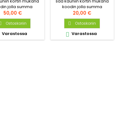
uniin kortin mukana
saa kauniin kortin mukana
din jolla summa
koodin jolla summa
netään tilauksesta
Hinta
vähennetään tilauksesta
Hinta
50,00 €
20,00 €
ksuvaiheessa.
maksuvaiheessa.
Ostoskoriin
Ostoskoriin


Varastossa
Varastossa
