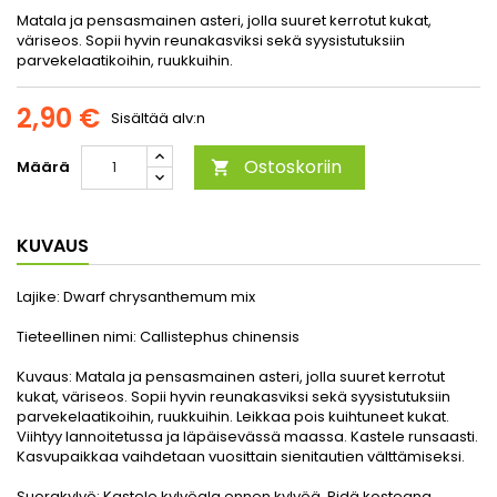
Matala ja pensasmainen asteri, jolla suuret kerrotut kukat,
väriseos. Sopii hyvin reunakasviksi sekä syysistutuksiin
parvekelaatikoihin, ruukkuihin.
2,90 €
Sisältää alv:n
Ostoskoriin
Määrä

KUVAUS
Lajike:
Dwarf chrysanthemum mix
Tieteellinen nimi:
Callistephus chinensis
Kuvaus:
Matala ja pensasmainen asteri, jolla suuret kerrotut
kukat, väriseos. Sopii hyvin reunakasviksi sekä syysistutuksiin
parvekelaatikoihin, ruukkuihin. Leikkaa pois kuihtuneet kukat.
Viihtyy lannoitetussa ja läpäisevässä maassa. Kastele runsaasti.
Kasvupaikkaa vaihdetaan vuosittain sienitautien välttämiseksi.
Suorakylvö:
Kastele kylvöala ennen kylvöä. Pidä kosteana.