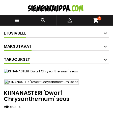
0



shopping_cart
ETUSIVULLE
MAKSUTAVAT
TARJOUKSET
KIINANASTERI 'Dwarf
Chrysanthemum' seos
Viite
93114