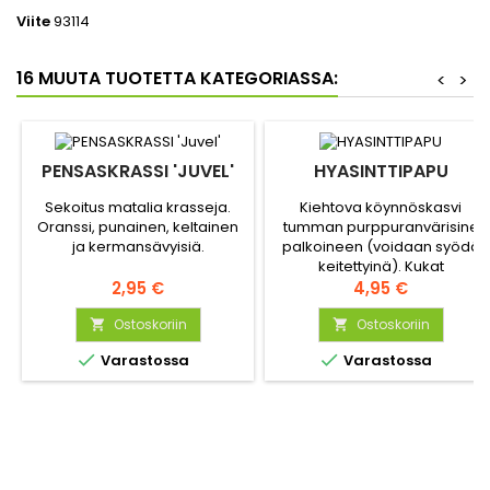
Viite
93114
16 MUUTA TUOTETTA KATEGORIASSA:
<
>
PENSASKRASSI 'JUVEL'
HYASINTTIPAPU
Sekoitus matalia krasseja.
Kiehtova köynnöskasvi
Oranssi, punainen, keltainen
tumman purppuranvärisine
ja kermansävyisiä.
palkoineen (voidaan syödä
keitettyinä). Kukat
Hinta
roosalilanväriset, tuoksuvat ja
Hinta
2,95 €
4,95 €
koristeelliset.
Ostoskoriin
Ostoskoriin




Varastossa
Varastossa