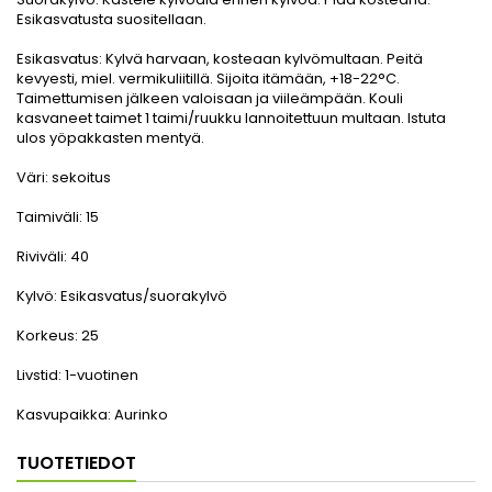
Esikasvatusta suositellaan.
Esikasvatus:
Kylvä harvaan, kosteaan kylvömultaan. Peitä
kevyesti, miel. vermikuliitillä. Sijoita itämään, +18-22°C.
Taimettumisen jälkeen valoisaan ja viileämpään. Kouli
kasvaneet taimet 1 taimi/ruukku lannoitettuun multaan. Istuta
ulos yöpakkasten mentyä.
Väri:
sekoitus
Taimiväli:
15
Riviväli:
40
Kylvö:
Esikasvatus/suorakylvö
Korkeus:
25
Livstid:
1-vuotinen
Kasvupaikka:
Aurinko
TUOTETIEDOT