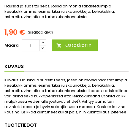
Hauska ja suosittu seos, jossa on monia rakastetuimpia
kesäkukkiamme, esimerkiksi ruiskaunokkeja, kehäkukkia,
astereita, zinnioita ja tarhakukonkannuksia.
1,90 €
Sisältää alv:n
Ostoskoriin
Määrä

KUVAUS
Kuvaus:
Hauska ja suosittu seos, jossa on monia rakastetuimpia
kesäkukkiamme, esimerkiksi ruiskaunokkeja, kehäkukkia,
astereita, zinnioita ja tarhakukonkannuksia. Ihanan koristeellinen
väriläiskä sekä kukkapenkissä että leikkokukkana (poista kaikki
maljakossa veden alle joutuvat lehdet). Viihtyy parhaiten
ravinteikkaassa ja hyvin salaojitetussa maassa. Kastele kuivina
kausina. Leikkaa kuihtuneet kukat pois, niin kukintakausi pitenee.
TUOTETIEDOT