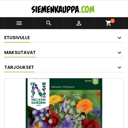
0



shopping_cart
ETUSIVULLE
MAKSUTAVAT
TARJOUKSET