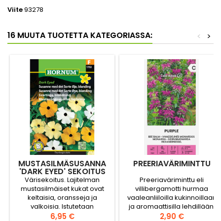
Viite
93278
16 MUUTA TUOTETTA KATEGORIASSA:
<
>
MUSTASILMÄSUSANNA
PREERIAVÄRIMINTTU
'DARK EYED' SEKOITUS
Värisekoitus. Lajitelman
Preeriaväriminttu eli
mustasilmäiset kukat ovat
villibergamotti hurmaa
keltaisia, oransseja ja
vaaleanliiloilla kukinnoillaan
valkoisia. Istutetaan
ja aromaattisilla lehdillään.
aurinkoiselle seinälle, aidan
Hinta
Sopii luonnonmukaisiin
Hinta
6,95 €
2,90 €