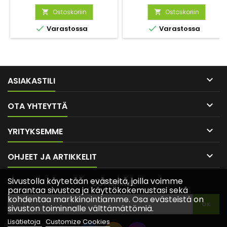
viereen, pergolaan tai
istutuksiin ja
ruukkuun.
Ostoskoriin
perhospuutarhoihin,
Ostoskoriin


houkuttelee tehokkaasti


Varastossa
Varastossa
mehiläisiä, perhosia ja muita
pölyttäjiä. Monivuotinen,
mutta yleensä kasvatetaan
kesäkukkana.

ASIAKASTILI

OTA YHTEYTTÄ

YRITYKSEMME

OHJEET JA ARTIKKELIT
Sivustolla käytetään evästeitä, joilla voimme
UUTISKIRJE
parantaa sivustoa ja käyttökokemustasi sekä
kohdentaa markkinointiamme. Osa evästeistä on
sivuston toiminnalle välttämättömiä.
Lisätietoja
Customize Cookies