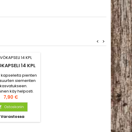
<
>
KAPSELI 14 KPL
 kapseleita pienten
isuurten siementen
ikasvatukseen.
inen käy helposti.
mpostoitavaa
Hinta
7,90 €
kuitua, turvetta ja
a. Lisää vesi ja omat
Ostoskoriin

emenet. Sopii
Varastossa
nomaisesti myös
vesiviljelyyn.