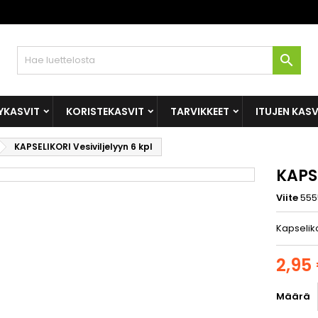

YKASVIT
KORISTEKASVIT
TARVIKKEET
ITUJEN KAS
KAPSELIKORI Vesiviljelyyn 6 kpl
KAPSE
Viite
555
Kapseliko
2,95
Määrä