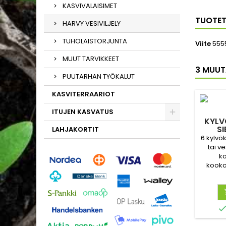
KASVIVALAISIMET
TUOTET
HARVY VESIVILJELY
TUHOLAISTORJUNTA
Viite
555
MUUT TARVIKKEET
3 MUUT
PUUTARHAN TYÖKALUT
KASVITERRAARIOT
ITUJEN KASVATUS
KYLV
SI
LAHJAKORTIT
6 kylvö
tai ve
k
kookos
hiema
o