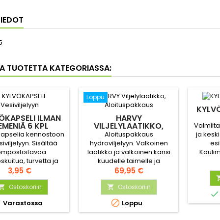
IEDOT
5
A TUOTETTA KATEGORIASSA:
Loppu
KYLVÖ
ÖKAPSELI ILMAN
HARVY
EMENIÄ 6 KPL
VILJELYLAATIKKO,
Valmiita
ALOITUSPAKKAUS
kapselia kennostoon
Aloituspakkaus
ja kesk
siviljelyyn. Sisältää
hydroviljelyyn. Valkoinen
es
ompostoitavaa
laatikko ja valkoinen kansi
Koulim
kuitua, turvetta ja
kuudelle taimelle ja
Ko
n ravinteita. Lisää
Hinta
esikylvetylle kapselille (3
Hinta
kookos
3,95 €
69,95 €
mat siemenet.
salaattia, 3 basilikaa) +
ravinteit
Ostoskoriin
kapselikorit + 250ml
Ostoskoriin
si



erikoisravinnetta.
eri


Varastossa
Loppu