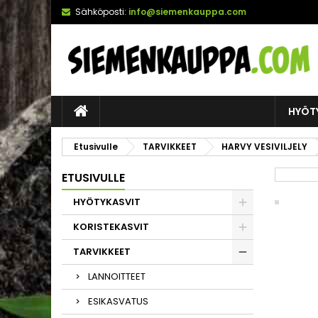
Sähköposti:
info@siemenkauppa.com
HYÖT
Etusivulle
TARVIKKEET
HARVY VESIVILJELY
ETUSIVULLE
HYÖTYKASVIT
KORISTEKASVIT
TARVIKKEET
LANNOITTEET
ESIKASVATUS