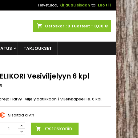
Tervetuloa,
Kirjaudu sisään
tai
Luo tili
shopping_cart
Ostoskori:
0
Tuotteet - 0,00 €
VATUS
TARJOUKSET
LIKORI Vesiviljelyyn 6 kpl
5
reja Harvy -viljelylaatikkoon / viljelykapselille. 6 kpl.
 €
Sisältää alv:n
Ostoskoriin
