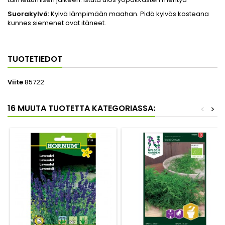
Suorakylvö:
Kylvä lämpimään maahan. Pidä kylvös kosteana
kunnes siemenet ovat itäneet.
TUOTETIEDOT
Viite
85722
16 MUUTA TUOTETTA KATEGORIASSA:
<
>