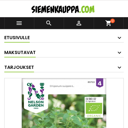
0



shopping_cart
ETUSIVULLE
MAKSUTAVAT
TARJOUKSET