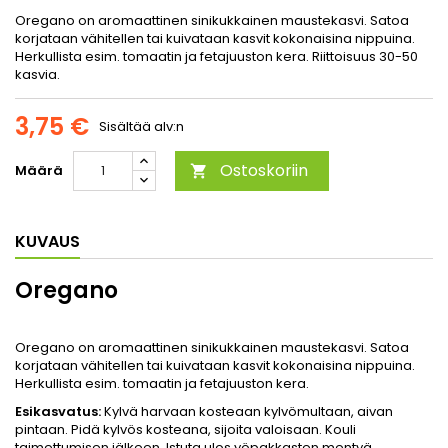
Oregano on aromaattinen sinikukkainen maustekasvi. Satoa
korjataan vähitellen tai kuivataan kasvit kokonaisina nippuina.
Herkullista esim. tomaatin ja fetajuuston kera. Riittoisuus 30-50
kasvia.
3,75 €
Sisältää alv:n
Ostoskoriin
Määrä

KUVAUS
Oregano
Oregano on aromaattinen sinikukkainen maustekasvi. Satoa
korjataan vähitellen tai kuivataan kasvit kokonaisina nippuina.
Herkullista esim. tomaatin ja fetajuuston kera.
Esikasvatus:
Kylvä harvaan kosteaan kylvömultaan, aivan
pintaan. Pidä kylvös kosteana, sijoita valoisaan. Kouli
taimettumisen jälkeen. Istuta ulos yöpakkasten mentyä