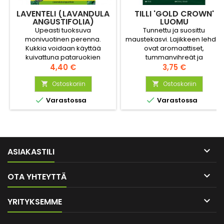
LAVENTELI (LAVANDULA
TILLI 'GOLD CROWN'
ANGUSTIFOLIA)
LUOMU
Upeasti tuoksuva
Tunnettu ja suosittu
monivuotinen perenna.
maustekasvi. Lajikkeen lehdet
Kukkia voidaan käyttää
ovat aromaattiset,
kuivattuna pataruokien
tummanvihreät ja
mausteena. Kukista voidaan
Hinta
hienoliuskaiset. Sato voidaan
Hinta
4,40 €
3,75 €
valmistaa myös
korjata lehtitillinä, sillä kukkii
tuoksupusseja jotka
Ostoskoriin
paljon tavallista tilliä
Ostoskoriin


vaatekaapissa säilytettynä
myöhemmin.


Varastossa
Varastossa
ehkäisevät koiperhosia.
Kukat kerätään juuri
auenneina.

ASIAKASTILI

OTA YHTEYTTÄ

YRITYKSEMME