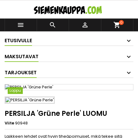
0



shopping_cart
ETUSIVULLE
MAKSUTAVAT
TARJOUKSET
Loppu
PERSILJA 'Grüne Perle' LUOMU
Viite
90948
Lajikkeen lehdet ovat hyvin tiheäpoimuiset, mikä tekee siitä