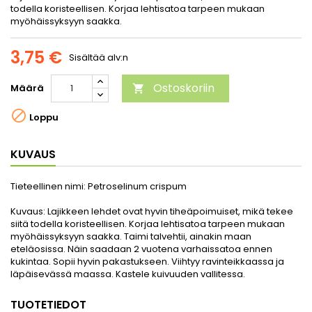
todella koristeellisen. Korjaa lehtisatoa tarpeen mukaan
myöhäissyksyyn saakka.
3,75 €
Sisältää alv:n
Ostoskoriin
Määrä


Loppu
KUVAUS
Tieteellinen nimi:
Petroselinum crispum
Kuvaus:
Lajikkeen lehdet ovat hyvin tiheäpoimuiset, mikä tekee
siitä todella koristeellisen. Korjaa lehtisatoa tarpeen mukaan
myöhäissyksyyn saakka. Taimi talvehtii, ainakin maan
eteläosissa. Näin saadaan 2 vuotena varhaissatoa ennen
kukintaa. Sopii hyvin pakastukseen. Viihtyy ravinteikkaassa ja
läpäisevässä maassa. Kastele kuivuuden vallitessa.
TUOTETIEDOT