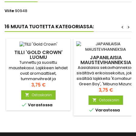
Viite
90948
16 MUUTA TUOTETTA KATEGORIASSA:
<
>
TILLI 'GOLD CROWN'
LUOMU
JAPANILAISIA
MAUSTEVIHANNEKSIA
Tunnettu ja suosittu
Aasialaisia sekavihanneksia
maustekasvi. Lajikkeen lehdet
sisältävä erikoissekoitus, joka
ovat aromaattiset,
sisältää lajikkeita 'Komatsuna
tummanvihreät ja
Green Boy', 'Mibuna Mizuna
hienoliuskaiset. Sato voidaan
Hinta
3,75 €
Early', 'Mibuna Early', 'Misome'
Hinta
korjata lehtitillinä, sillä kukkii
3,75 €
ja 'Mustard Red Giant'.
paljon tavallista tilliä
Ostoskoriin

Ostoskoriin
myöhemmin.


Varastossa

Varastossa