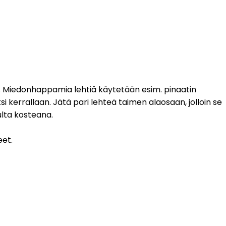
ia. Miedonhappamia lehtiä käytetään esim. pinaatin
i kerrallaan. Jätä pari lehteä taimen alaosaan, jolloin se
ulta kosteana.
eet.