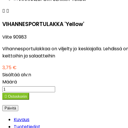


VIHANNESPORTULAKKA 'Yellow'
Viite
90983
Vihannesportulakkaa on viljelty jo keskiajalla. Lehdiss
keittoihin ja salaatteihin
3,75 €
Sisältää alv:n
Määrä

Ostoskoriin
Kuvaus
Tuotetiedot