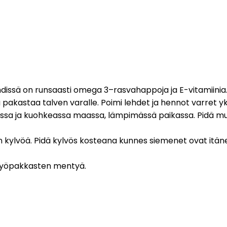
 Lehdissä on runsaasti omega 3–rasvahappoja ja E-vitamiin
a pakastaa talven varalle. Poimi lehdet ja hennot varret yks
sessa ja kuohkeassa maassa, lämpimässä paikassa. Pidä m
kylvöä. Pidä kylvös kosteana kunnes siemenet ovat itän
os yöpakkasten mentyä.