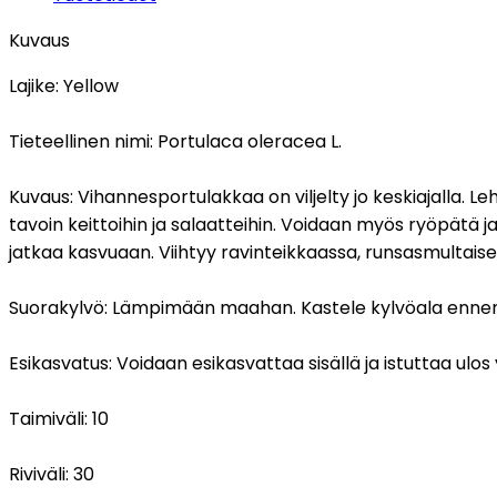
Kuvaus
Lajike:
Yellow
Tieteellinen nimi:
Portulaca oleracea L.
Kuvaus:
Vihannesportulakkaa on viljelty jo keskiajalla.
tavoin keittoihin ja salaatteihin. Voidaan myös ryöpätä j
jatkaa kasvuaan. Viihtyy ravinteikkaassa, runsasmultai
Suorakylvö:
Lämpimään maahan. Kastele kylvöala ennen 
Esikasvatus:
Voidaan esikasvattaa sisällä ja istuttaa ul
Taimiväli:
10
Riviväli:
30