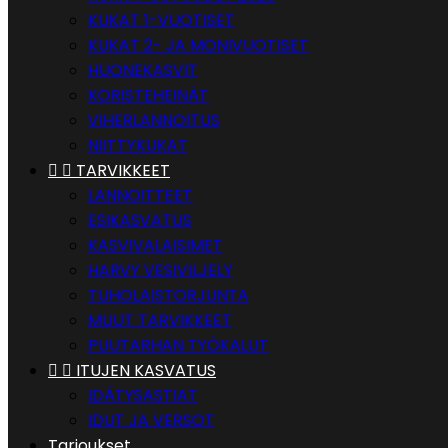
KUKAT 1-VUOTISET
KUKAT 2- JA MONIVUOTISET
HUONEKASVIT
KORISTEHEINÄT
VIHERLANNOITUS
NIITTYKUKAT


TARVIKKEET
LANNOITTEET
ESIKASVATUS
KASVIVALAISIMET
HARVY VESIVILJELY
TUHOLAISTORJUNTA
MUUT TARVIKKEET
PUUTARHAN TYÖKALUT


ITUJEN KASVATUS
IDÄTYSASTIAT
IDUT JA VERSOT
Tarjoukset