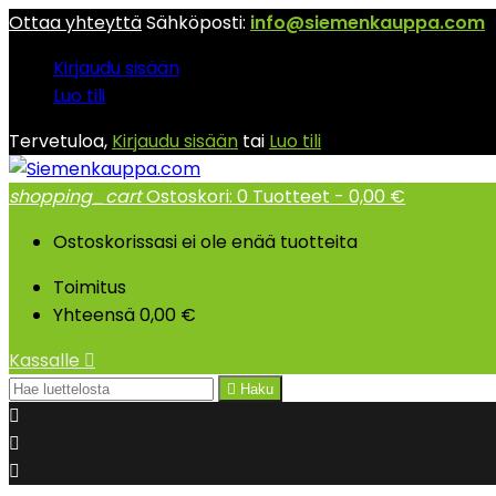
Ottaa yhteyttä
Sähköposti:
info@siemenkauppa.com
Kirjaudu sisään
Luo tili
Tervetuloa,
Kirjaudu sisään
tai
Luo tili
shopping_cart
Ostoskori:
0
Tuotteet - 0,00 €
Ostoskorissasi ei ole enää tuotteita
Toimitus
Yhteensä
0,00 €
Kassalle


Haku


