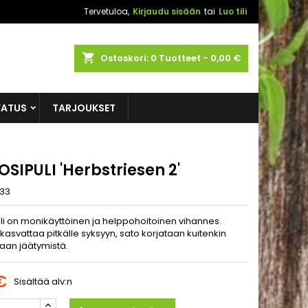
Tervetuloa,
Kirjaudu sisään
tai
Luo tili
shopping_cart
Ostoskori:
0
Tuotteet - 0,00 €
VATUS
TARJOUKSET
SIPULI 'Herbstriesen 2'
33
uli on monikäyttöinen ja helppohoitoinen vihannes.
asvattaa pitkälle syksyyn, sato korjataan kuitenkin
an jäätymistä.
€
Sisältää alv:n