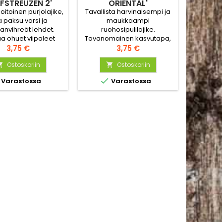
RFSTREUZEN 2'
ORIENTAL'
Upean 
LUOMU
itoinen purjolajike,
Tavallista harvinaisempi ja
e
la paksu varsi ja
maukkaampi
varastoit
nvihreät lehdet.
ruohosipulilajike.
li
aa ohuet viipaleet
Tavanomainen kasvutapa,
muodolta
n tai marinoi. Multaa
Hinta
mutta maku on
Hinta
tummanpu
3,75 €
3,75 €
 saat pitkät valkeat
mausteisempi ja siinä
kiintei
. Riittoisuus 40-50
Ostoskoriin
selkeä valkosipulin aromi.
Ostoskoriin



kasvia.
Tuoreita lehtiä käytetään

Varastossa
Varastossa
salaatteihin, kastikkeisiin ja
moniin ruokiin.