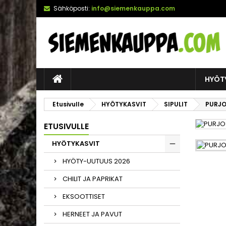
Sähköposti:
info@siemenkauppa.com
HYÖT
Etusivulle
HYÖTYKASVIT
SIPULIT
PURJOS
ETUSIVULLE
HYÖTYKASVIT
HYÖTY-UUTUUS 2026
CHILIT JA PAPRIKAT
EKSOOTTISET
HERNEET JA PAVUT