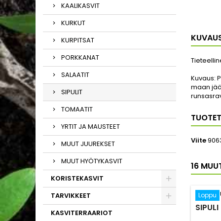
KAALIKASVIT
KURKUT
KUVAU
KURPITSAT
PORKKANAT
Tieteelli
SALAATIT
Kuvaus:
P
maan jäät
SIPULIT
runsasra
TOMAATIT
TUOTET
YRTIT JA MAUSTEET
Viite
906
MUUT JUUREKSET
MUUT HYÖTYKASVIT
16 MUU
KORISTEKASVIT
TARVIKKEET
Loppu
SIPULI
KASVITERRAARIOT