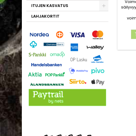
Voima
ITUJEN KASVATUS
säilyvy
LAHJAKORTIT
voi
sipul
Kes