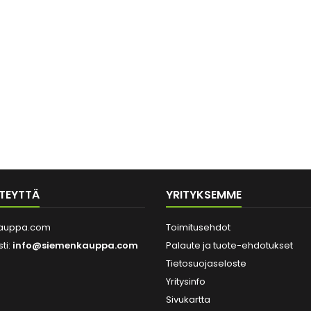
TEYTTÄ
YRITYKSEMME
auppa.com
Toimitusehdot
ti:
info@siemenkauppa.com
Palaute ja tuote-ehdotukset
Tietosuojaseloste
Yritysinfo
Sivukartta