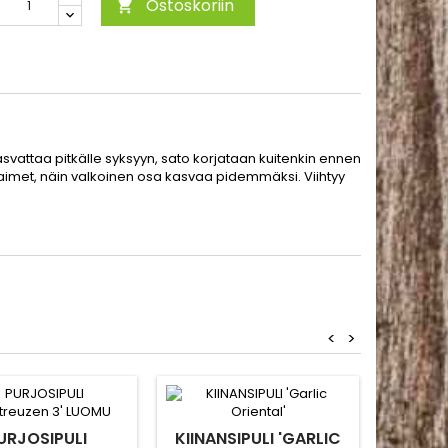
Ostoskoriin

svattaa pitkälle syksyyn, sato korjataan kuitenkin ennen
aimet, näin valkoinen osa kasvaa pidemmäksi. Viihtyy
<
>
PUN
B
URJOSIPULI
KIINANSIPULI 'GARLIC