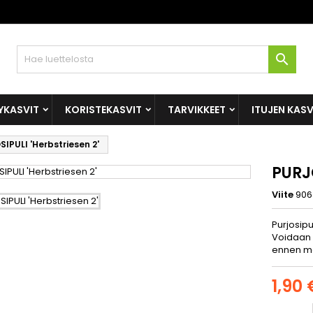

YKASVIT
KORISTEKASVIT
TARVIKKEET
ITUJEN KAS
IPULI 'Herbstriesen 2'
PURJO
Viite
906
Purjosip
Voidaan k
ennen ma
1,90 