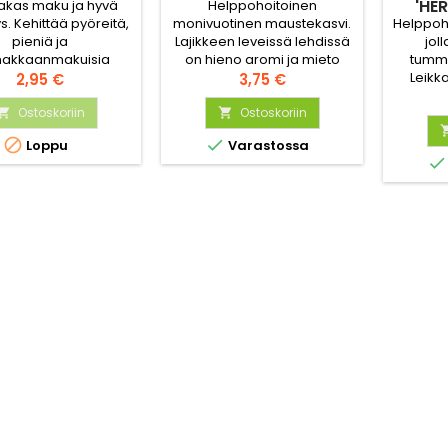
'HE
kas maku ja hyvä
Helppohoitoinen
Helppoho
ys. Kehittää pyöreitä,
monivuotinen maustekasvi.
jol
pieniä ja
Lajikkeen leveissä lehdissä
tumma
makkaanmakuisia
on hieno aromi ja mieto
Leikk
eita. Ohutkuorinen.
Hinta
sipulinmaku. Sopii
Hinta
2,95 €
3,75 €
salaattii
tää varastointia.
pakastukseen. Kukinnot
taimet,
Ostoskoriin
houkuttelee perhosia.
Ostoskoriin


varret


Loppu
Varastossa
