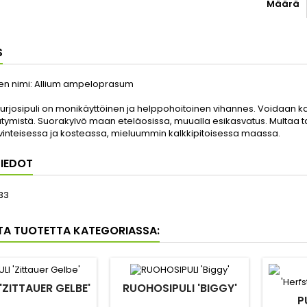
Määrä
S
nen nimi:
Allium ampeloprasum
urjosipuli on monikäyttöinen ja helppohoitoinen vihannes. Voidaan ka
ymistä. Suorakylvö maan eteläosissa, muualla esikasvatus. Multaa t
vinteisessa ja kosteassa, mieluummin kalkkipitoisessa maassa.
IEDOT
33
TA TUOTETTA KATEGORIASSA:
 'ZITTAUER GELBE'
RUOHOSIPULI 'BIGGY'
P