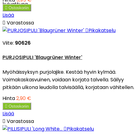
kuivattuna.

Ostoskoriin
Lisää

Varastossa

Pikakatselu
Viite:
90626
PURJOSIPULI 'Blaugrüner Winter'
Myöhäissyksyn purjolajike. Kestää hyvin kylmää.
Voimakaskasvuinen, voidaan korjata talvella. Säilyy
pitkään ulkona leudolla talvisäällä, korjataan vähitellen.
Hinta
2,90 €

Ostoskoriin
Lisää

Varastossa

Pikakatselu