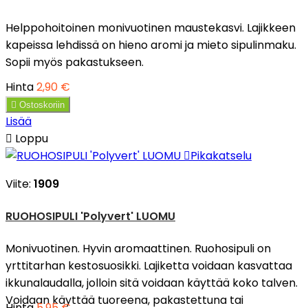
Helppohoitoinen monivuotinen maustekasvi. Lajikkeen
kapeissa lehdissä on hieno aromi ja mieto sipulinmaku.
Sopii myös pakastukseen.
Hinta
2,90 €

Ostoskoriin
Lisää

Loppu

Pikakatselu
Viite:
1909
RUOHOSIPULI 'Polyvert' LUOMU
Monivuotinen. Hyvin aromaattinen. Ruohosipuli on
yrttitarhan kestosuosikki. Lajiketta voidaan kasvattaa
ikkunalaudalla, jolloin sitä voidaan käyttää koko talven.
Voidaan käyttää tuoreena, pakastettuna tai
Hinta
5,95 €