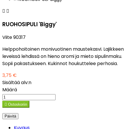


RUOHOSIPULI 'Biggy'
Viite
90317
Helppohoitoinen monivuotinen maustekasvi. Lajikkeen
leveissä lehdissä on hieno aromi ja mieto sipulinmaku.
Sopii pakastukseen. Kukinnot houkuttelee perhosia.
3,75 €
Sisältää alv:n
Määrä

Ostoskoriin
Kuvaus