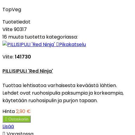
TopVeg
Tuotetiedot
Viite
90317
16 muuta tuotetta kategoriassa:

Pikakatselu
Viite:
141730
PILLISIPULI 'Red Ninja'
Tuottaa lehtisatoa varhaisesta keväästä lähtien.
Lehdet ovat ruohosipulia paksumpia ja korkeampia,
käytetään ruohosipulin ja purjon tapaan.
Hinta
2,90 €

Ostoskoriin
Lisää

Varastossa