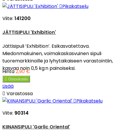

Pikakatselu
Viite:
141200
JÄTTISIPULI 'Exhibition'
Jättisipuli ’Exhibition’. Esikasvatettava.
Miedonmakuinen, voimakaskasvuinen sipuli
tuoremarkkinoille ja lyhytaikaiseen varastointiin,
kasvaa noin 0,5 kg:n painoiseksi.
Hinta
2,90 €

Ostoskoriin
Lisää

Varastossa

Pikakatselu
Viite:
90314
KIINANSIPULI 'Garlic Oriental'