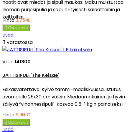
naatit ovat miedot ja sipuli maukas. Maku muistuttaa
hieman purjosipulia ja sopii erityisesti salaatteihin ja
keittoihin.
Hinta
3,75 €

Ostoskoriin
Lisää

Varastossa

Pikakatselu
Viite:
141300
JÄTTISIPULI 'The Kelsae'
Esikasvatettava. Kylvö tammi-maaliskuussa, istutus
avomaalle 25x30 cm välein. Miedonmakuinen ja hyvin
säilyvä ”vihannessipuli”. Kasvaa 0,5–1 kg:n painoiseksi.
Hinta
6,90 €

Ostoskoriin
Lisää