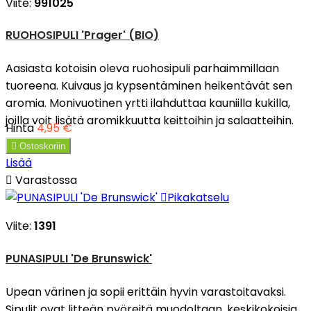
Viite:
991025
RUOHOSIPULI 'Prager' (BIO)
Aasiasta kotoisin oleva ruohosipuli parhaimmillaan
tuoreena. Kuivaus ja kypsentäminen heikentävät sen
aromia. Monivuotinen yrtti ilahduttaa kauniilla kukilla,
joilla voit lisätä aromikkuutta keittoihin ja salaatteihin.
Hinta
4,95 €

Ostoskoriin
Lisää

Varastossa

Pikakatselu
Viite:
1391
PUNASIPULI 'De Brunswick'
Upean värinen ja sopii erittäin hyvin varastoitavaksi.
Sipulit ovat litteän pyöreitä muodoltaan, keskikokoisia,