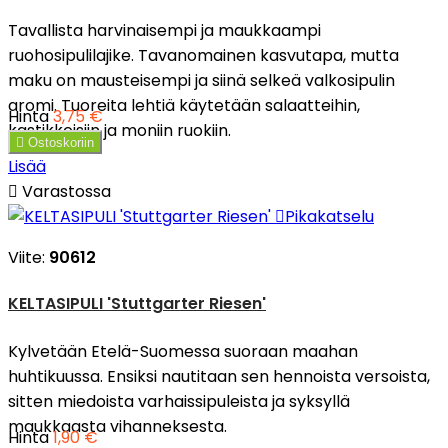
Tavallista harvinaisempi ja maukkaampi
ruohosipulilajike. Tavanomainen kasvutapa, mutta
maku on mausteisempi ja siinä selkeä valkosipulin
aromi. Tuoreita lehtiä käytetään salaatteihin,
Hinta
3,75 €
kastikkeisiin ja moniin ruokiin.

Ostoskoriin
Lisää

Varastossa

Pikakatselu
Viite:
90612
KELTASIPULI 'Stuttgarter Riesen'
Kylvetään Etelä-Suomessa suoraan maahan
huhtikuussa. Ensiksi nautitaan sen hennoista versoista,
sitten miedoista varhaissipuleista ja syksyllä
maukkaasta vihanneksesta.
Hinta
1,90 €