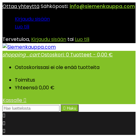
Ottaa yhteyttä
Sähköposti:
info@siemenkauppa.com
Kirjaudu sisään
Luo tili
Tervetuloa,
Kirjaudu sisään
tai
Luo tili
shopping_cart
Ostoskori:
0
Tuotteet - 0,00 €
Ostoskorissasi ei ole enää tuotteita
Toimitus
Yhteensä
0,00 €
Kassalle


Haku


