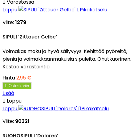

Varastossa
Loppu

Pikakatselu
Viite:
1279
SIPULI 'Zittauer Gelbe'
Voimakas maku ja hyvä säilyvyys. Kehittää pyöreitä,
pieniä ja voimakkaanmakuisia sipuleita. Ohutkuorinen.
Kestää varastointia.
Hinta
2,95 €

Ostoskoriin
Lisää

Loppu
Loppu

Pikakatselu
Viite:
90321
RUOHOSIPULI 'Dolores'