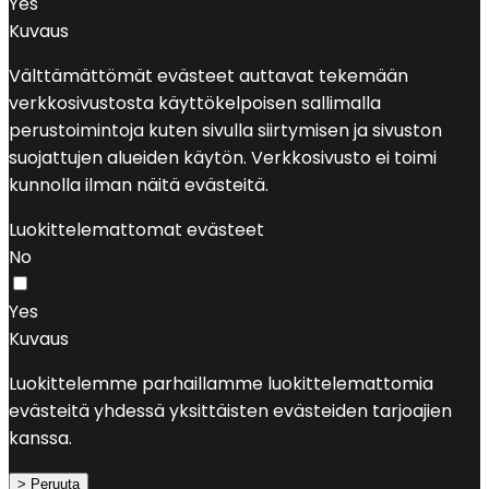
Yes
Kuvaus
Välttämättömät evästeet auttavat tekemään
verkkosivustosta käyttökelpoisen sallimalla
perustoimintoja kuten sivulla siirtymisen ja sivuston
suojattujen alueiden käytön. Verkkosivusto ei toimi
kunnolla ilman näitä evästeitä.
Luokittelemattomat evästeet
No
Yes
Kuvaus
Luokittelemme parhaillamme luokittelemattomia
evästeitä yhdessä yksittäisten evästeiden tarjoajien
kanssa.
> Peruuta