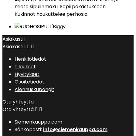
mieto sipulinmaku.
Sopii pakastukseen.
Kukinnot houkuttelee perhosia.
Asiakastili
Asiakastili


Henkilötiedot
Tilaukset
Hyvitykset
Osoitetiedot
Alennuskupongit
Ota yhteyttä
Ota yhteyttä


Siemenkauppa.com
Sähköposti:
info@siemenkauppa.com