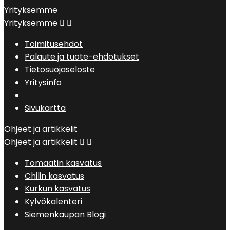
Yrityksemme
Yrityksemme


Toimitusehdot
Palaute ja tuote-ehdotukset
Tietosuojaseloste
Yritysinfo
Sivukartta
Ohjeet ja artikkelit
Ohjeet ja artikkelit


Tomaatin kasvatus
Chilin kasvatus
Kurkun kasvatus
Kylvökalenteri
Siemenkaupan Blogi