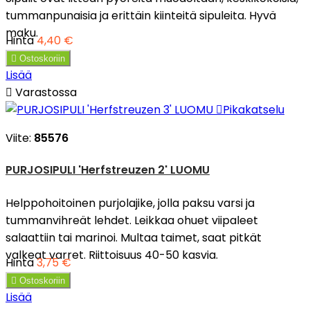
tummanpunaisia ja erittäin kiinteitä sipuleita. Hyvä
maku.
Hinta
4,40 €

Ostoskoriin
Lisää

Varastossa

Pikakatselu
Viite:
85576
PURJOSIPULI 'Herfstreuzen 2' LUOMU
Helppohoitoinen purjolajike, jolla paksu varsi ja
tummanvihreät lehdet. Leikkaa ohuet viipaleet
salaattiin tai marinoi. Multaa taimet, saat pitkät
valkeat varret. Riittoisuus 40-50 kasvia.
Hinta
3,75 €

Ostoskoriin
Lisää