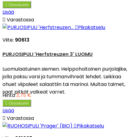

Ostoskoriin
Lisää

Varastossa

Pikakatselu
Viite:
90613
PURJOSIPULI 'Herfstreuzen 3' LUOMU
Luomulaatuinen siemen. Helppohoitoinen purjolajike,
jolla paksu varsi ja tummanvihreät lehdet. Leikkaa
ohuet viipaleet salaattiin tai marinoi. Multaa taimet,
saat pitkät valkeat varret.
Hinta
3,75 €

Ostoskoriin
Lisää

Varastossa

Pikakatselu