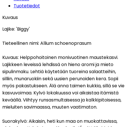
Tuotetiedot
Kuvaus
Lajike:
'Biggy'
Tieteellinen nimi:
Allium schoenoprasum
Kuvaus:
Helppohoitoinen monivuotinen maustekasvi.
Lajikkeen leveissä lehdissä on hieno aromi ja mieto
sipulinmaku. Lehtiä käytetään tuoreina salaatteihin,
silliin, munaruokiin sekä uusien perunoiden kera. Sopii
myös pakastukseen. Älä anna taimen kukkia, sillä se vie
kasvuvoimaa. Kylvö lokakuussa voi aikaistaa itämistä
keväällä. Viihtyy runsasmultaisessa ja kalkkipitoisessa,
mieluiten savimaassa, muuten vaatimaton.
Suorakylvö:
Aikaisin, heti kun maa on muokattavissa,