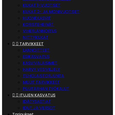
KUKAT 1-VUOTISET
KUKAT 2- JA MONIVUOTISET
HUONEKASVIT
KORISTEHEINÄT
VIHERLANNOITUS
NIITTYKUKAT


TARVIKKEET
LANNOITTEET
ESIKASVATUS
KASVIVALAISIMET
HARVY VESIVILJELY
TUHOLAISTORJUNTA
MUUT TARVIKKEET
PUUTARHAN TYÖKALUT


ITUJEN KASVATUS
IDÄTYSASTIAT
IDUT JA VERSOT
Tarjoukset