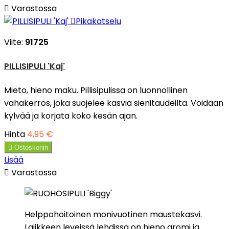

Varastossa

Pikakatselu
Viite:
91725
PILLISIPULI 'Kaj'
Mieto, hieno maku. Pillisipulissa on luonnollinen
vahakerros, joka suojelee kasvia sienitaudeilta. Voidaan
kylvää ja korjata koko kesän ajan.
Hinta
4,95 €

Ostoskoriin
Lisää

Varastossa
Helppohoitoinen monivuotinen maustekasvi.
Lajikkeen leveissä lehdissä on hieno aromi ja