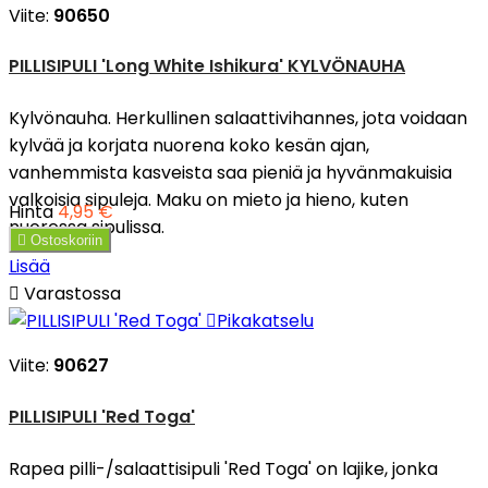
Viite:
90650
PILLISIPULI 'Long White Ishikura' KYLVÖNAUHA
Kylvönauha. Herkullinen salaattivihannes, jota voidaan
kylvää ja korjata nuorena koko kesän ajan,
vanhemmista kasveista saa pieniä ja hyvänmakuisia
valkoisia sipuleja. Maku on mieto ja hieno, kuten
Hinta
4,95 €
nuoressa sipulissa.

Ostoskoriin
Lisää

Varastossa

Pikakatselu
Viite:
90627
PILLISIPULI 'Red Toga'
Rapea pilli-/salaattisipuli 'Red Toga' on lajike, jonka