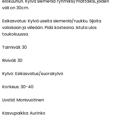
elokuuhun. Kylvä siemeniä ryhmiksi/mättäiksi, joiden
väli on 30cm.
Esikasvatus:
Kylvä useita siemeniä/ruukku. Sijoita
valoisaan ja viileään. Pidä kosteana. Istuta ulos
toukokuussa.
Taimiväli:
30
Riviväli:
30
Kylvö:
Esikasvatus/suorakylvö
Korkeus:
30-40
Livstid:
Monivuotinen
Kasvupaikka:
Aurinko