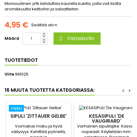
Monivuotinen yrtti ilahduttaa kauniilla kukilla, joilla voit lisätä
aromikkuutta keittoihin ja salaatteihin.
4,95 €
Sisältää alv:n
Ostoskoriin
Määrä

TUOTETIEDOT
Viite
991025
16 MUUTA TUOTETTA KATEGORIASSA:
<
>
Loppu
SIPULI 'ZITTAUER GELBE'
KESÄSIPULI 'DE
VAUGIRARD'
Voimakas maku ja hyvä
Varhainen sipulilajike. Kasvaa
säilyvyys. Kehittää pyöreitä,
nopeasti. Käytetään mm.