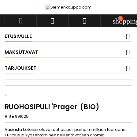
0



shoppin
ETUSIVULLE
MAKSUTAVAT
TARJOUKSET
RUOHOSIPULI 'Prager' (BIO)
Viite
991025
Aasiasta kotoisin oleva ruohosipuli parhaimmillaan tuoreena.
Kuivaus ja kypsentäminen heikentävät sen aromia.