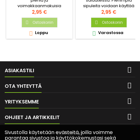
pieniä ja
salaateissa. Pienimpiä
voimakkaanmakuisia
sipuleita voidaan käyttää
sipuleita. Ohutkuorinen.
Hinta
kurkkusäilykkeissä.
Hinta
2,95 €
2,95 €
Kestää varastointia.
Ostoskoriin
Ostoskoriin


Loppu
Varastossa



ASIAKASTILI

OTA YHTEYTTÄ

YRITYKSEMME

OHJEET JA ARTIKKELIT
Sivustolla käytetään evästeitä, joilla voimme
UUTISKIRJE
parantaa sivustoa ja käyttökokemustasi sekä