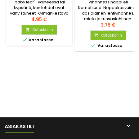
Vihannessinappi eli
'baby leaf' -vaiheessa tai
Komatsuna. Nopeakasvuinen
kypsänä, kun lehdet ovat
aasialainen lehtivihannes,
vahvistuneet. Kylmänkestävä
mieto ja runsaslehtinen.
ja nopeakasvuinen, sopii
Hinta
4,95 €
Voidaan kasvattaa mullassa
Hinta
viljeltäväksi vuoden ympäri
3,75 €
ja sopii myös vesiviljelyyn.
Ostoskoriin

Ostoskoriin


Varastossa

Varastossa

ASIAKASTILI