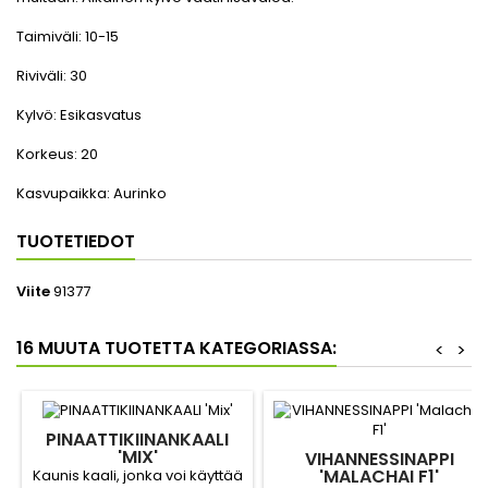
Taimiväli:
10-15
Riviväli:
30
Kylvö:
Esikasvatus
Korkeus:
20
Kasvupaikka:
Aurinko
TUOTETIEDOT
Viite
91377
16 MUUTA TUOTETTA KATEGORIASSA:
<
>
PINAATTIKIINANKAALI
'MIX'
VIHANNESSINAPPI
'MALACHAI F1'
Kaunis kaali, jonka voi käyttää