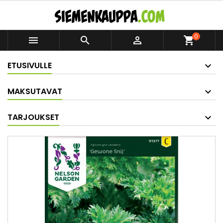
0



shopping_cart
ETUSIVULLE
MAKSUTAVAT
TARJOUKSET