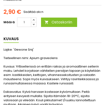
2,90 €
Sisältää alv:n
Ostoskoriin
Määrä

KUVAUS
Lajike:
'Gewone Snij'
Tieteellinen nimi:
Apium graveolens
Kuvaus:
Yrttisellerissä on erittäin raikas ja aromaattinen sellerin
maku. Lehdet korjataan vähitellen persiljan tapaan ja käytetään
esim. kastikkeiden, keittojen, vihannessekoitusten ja salaatin
mausteena. Sopii myös kuivaukseen. Viihtyy ravinteikkaassa ja
runsasmultaisessa maassa. Kastele runsaasti.
Esikasvatus:
Kylvä harvaan kosteaan kylvömultaan. Peitä
erityisen kevyesti mullalla. Sijoita itämään 18-20°C, sijoita
valoisaan ja viileään. Kouli pikkutaimet 1/ruukku lannoitettuun
multaan. Aikainen kylvö vaatii lisävaloa.