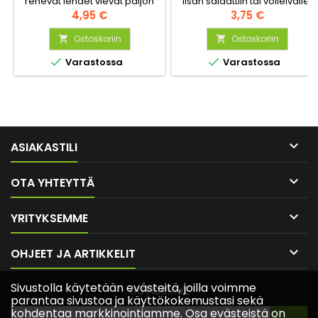
rehevät lehdet vievät paljon
lisän salaattiin tai voileivälle.
tilaa kasvimaasta. Mitä tulee
Hinta
Yhdestä siemenestä kasvaa
Hinta
4,95 €
3,75 €
savojinkaalin käyttämiseen
useita taimia.
ruoanlaitossa, vain
Ostoskoriin
Ostoskoriin


mielikuvitus on rajana.


Varastossa
Varastossa
Kokeile paistaa voissa tai
gratinoi parmesaanilla!

ASIAKASTILI

OTA YHTEYTTÄ

YRITYKSEMME

OHJEET JA ARTIKKELIT
Sivustolla käytetään evästeitä, joilla voimme
UUTISKIRJE
parantaa sivustoa ja käyttökokemustasi sekä
kohdentaa markkinointiamme. Osa evästeistä on