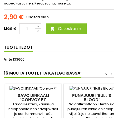
nopeakasvuinen. Kerät suuria, mureita.
2,90 €
Sisältää alv:n
Ostoskoriin
Määrä

TUOTETIEDOT
Viite
133600
16 MUUTA TUOTETTA KATEGORIASSA:
<
>
SAVOIJINKAALI
PUNAJUURI 'BULL'S
'CONVOY F1'
BLOOD'
Tämä kestävä, kaunis ja
Salaattikäyttöön. Hentoisia
helppohoitoinen savojinkaali
punajuuren lehtiä on helppo
ja sen tummanvihreät,
viljellä, ja ne tuovat ihanan