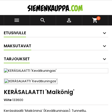
0



shopping_cart
ETUSIVULLE
MAKSUTAVAT
TARJOUKSET
KERÄSALAATTI 'Maikönig'
Viite
133600
Keräsalaatti ’Maiköning’ (Kevätkuningas). Tunnettu,