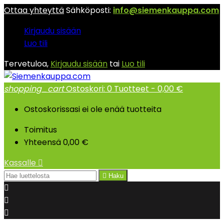
Ottaa yhteyttä
Sähköposti:
info@siemenkauppa.com
Kirjaudu sisään
Luo tili
Tervetuloa,
Kirjaudu sisään
tai
Luo tili
shopping_cart
Ostoskori:
0
Tuotteet - 0,00 €
Ostoskorissasi ei ole enää tuotteita
Toimitus
Yhteensä
0,00 €
Kassalle


Haku


