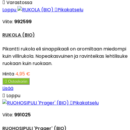

Varastossa
Loppu

Pikakatselu
Viite:
992599
RUKOLA (BIO)
Pikantti rukola eli sinappikaali on aromiltaan miedompi
kuin villirukola. Nopeakasvuinen ja ravinteikas lehtilisuke
ruokaan kuin ruokaan.
Hinta
4,95 €

Ostoskoriin
Lisää

Loppu

Pikakatselu
Viite:
991025
RUOHOSIPULI 'Prager' (BIO)