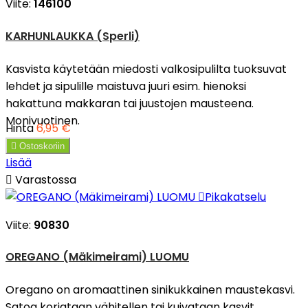
Viite:
146100
KARHUNLAUKKA (Sperli)
Kasvista käytetään miedosti valkosipulilta tuoksuvat
lehdet ja sipulille maistuva juuri esim. hienoksi
hakattuna makkaran tai juustojen mausteena.
Monivuotinen.
Hinta
6,95 €

Ostoskoriin
Lisää

Varastossa

Pikakatselu
Viite:
90830
OREGANO (Mäkimeirami) LUOMU
Oregano on aromaattinen sinikukkainen maustekasvi.
Satoa korjataan vähitellen tai kuivataan kasvit