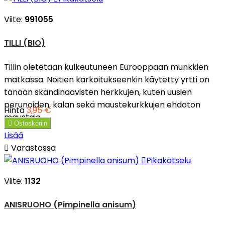
Viite:
991055
TILLI (BIO)
Tillin oletetaan kulkeutuneen Eurooppaan munkkien
matkassa. Noitien karkoitukseenkin käytetty yrtti on
tänään skandinaavisten herkkujen, kuten uusien
perunoiden, kalan sekä maustekurkkujen ehdoton
Hinta
3,95 €
maustaja.

Ostoskoriin
Lisää

Varastossa

Pikakatselu
Viite:
1132
ANISRUOHO (Pimpinella anisum)