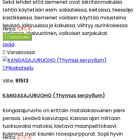
Sekä lehdet että siemenet ovat lakritsinmakuisia.
Lehtiä käytetään esim. salaateissa, keitoissa, teessäja
kastikkeissa. Siemenet voidaan käyttää mausteina
leivissä, jälkiruuissa ja kakuissa. Viihtyy aurinkoisessa
Hinta
5,95 €
paikassa. Yksivuotinen, valkoiset sarjakukat.

Ostoskoriin
Lisää

Varastossa

Pikakatselu
Viite:
91513
KANGASAJURUOHO (Thymus serpyllum)
Kangasajuruoho on erittäin matalakasvuinen pieni
pensas. Leviävä kasvutapa. Kasvaa ajan mittaan
tuoksuvaksi matoksi, loistava maanpeittokasvi.
Kukinnot ovat kauniin roosapurppurat. Sopii hyvin
Hinta
3,75 €