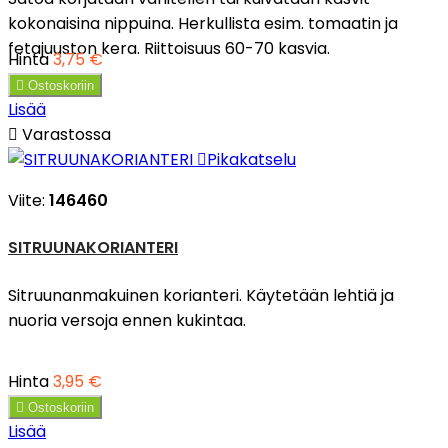
kokonaisina nippuina. Herkullista esim. tomaatin ja
fetajuuston kera. Riittoisuus 60-70 kasvia.
Hinta
3,75 €

Ostoskoriin
Lisää

Varastossa

Pikakatselu
Viite:
146460
SITRUUNAKORIANTERI
Sitruunanmakuinen korianteri. Käytetään lehtiä ja
nuoria versoja ennen kukintaa.
Hinta
3,95 €

Ostoskoriin
Lisää