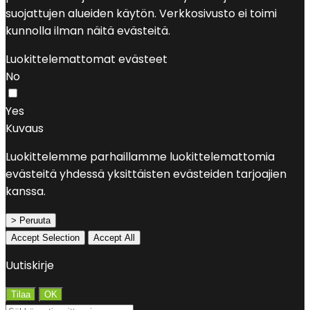
suojattujen alueiden käytön. Verkkosivusto ei toimi
kunnolla ilman näitä evästeitä.
Luokittelemattomat evästeet
No
Yes
Kuvaus
Luokittelemme parhaillamme luokittelemattomia
evästeitä yhdessä yksittäisten evästeiden tarjoajien
kanssa.
> Peruuta
Accept Selection
Accept All
Uutiskirje