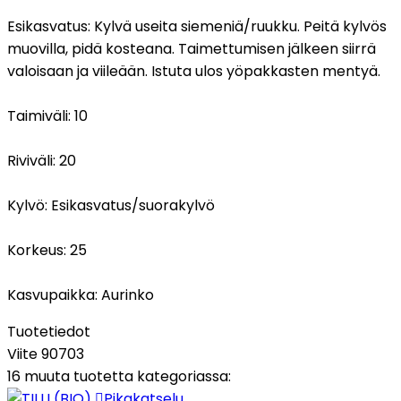
Esikasvatus:
Kylvä useita siemeniä/ruukku. Peitä kylvös
muovilla, pidä kosteana. Taimettumisen jälkeen siirrä
valoisaan ja viileään. Istuta ulos yöpakkasten mentyä.
Taimiväli:
10
Riviväli:
20
Kylvö:
Esikasvatus/suorakylvö
Korkeus:
25
Kasvupaikka:
Aurinko
Tuotetiedot
Viite
90703
16 muuta tuotetta kategoriassa:

Pikakatselu