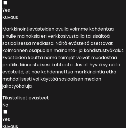
Yes
Kuvaus
Markkinointievästeiden avulla voimme kohdentaa
sinulle mainoksia eri verkkosivustoilla tai sisältöä
sosiaalisessa mediassa. Näitä evästeitä asettavat
kolmannen osapuolen mainonta- ja kohdistustyökalut.
Evästeiden kautta nämä toimijat voivat muodostaa
profiilin kiinnostuksesi kohteista. Jos et hyväksy näitä
evästeitä, et näe kohdennettua markkinointia etkä
mahdollisesti voi käyttää sosiaalisen median
jakotyökaluja.
Tilastolliset evästeet
No
Yes
Kuvaus