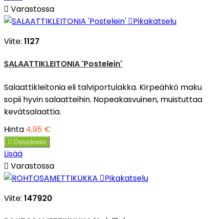

Varastossa

Pikakatselu
Viite:
1127
SALAATTIKLEITONIA 'Postelein'
Salaattikleitonia eli talviportulakka. Kirpeähkö maku
sopii hyvin salaatteihin. Nopeakasvuinen, muistuttaa
kevätsalaattia.
Hinta
4,95 €

Ostoskoriin
Lisää

Varastossa

Pikakatselu
Viite:
147920