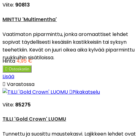
Viite:
90813
MINTTU 'Multimentha'
Vaatimaton piparminttu, jonka aromaattiset lehdet
sopivat täydellisesti kesäisiin kastikkeisiin tai syksyn
teehetkiin. Kevät on juuri oikea aika kylvää piparminttu
ruukkuihin sisätiloissa.
Hinta
4,95 €

Ostoskoriin
Lisää

Varastossa

Pikakatselu
Viite:
85275
TILLI 'Gold Crown' LUOMU
Tunnettu ja suosittu maustekasvi. Lajikkeen lehdet ovat