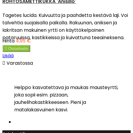
ROHTOSAMETTIKUKKA 'Anisillo'
Tagetes lucida. Kuivuutta ja paahdetta kestävä laji. Voi
talvehtia suojaisalla paikalla. Rakuunan, aniksen ja
lakritsan makuinen yrtti on käyttökelpoinen
pataruuissa, kastikkeissa ja kuivattuna teeaineksena.
Hinta
4,95 €

Ostoskoriin
Lisää

Varastossa
Helppo kasvatettava ja maukas mausteyrtti,
joka sopii esim. pizzaan,
jauhelihakastikkeeseen. Pieni ja
matalakasvuinen kasvi.