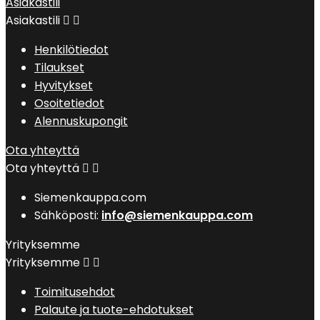
Asiakastili
Asiakastili


Henkilötiedot
Tilaukset
Hyvitykset
Osoitetiedot
Alennuskupongit
Ota yhteyttä
Ota yhteyttä


Siemenkauppa.com
Sähköposti:
info@siemenkauppa.com
Yrityksemme
Yrityksemme


Toimitusehdot
Palaute ja tuote-ehdotukset