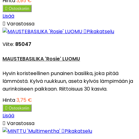
Hinta
3,95 €

Ostoskoriin
Lisää

Varastossa

Pikakatselu
Viite:
85047
MAUSTEBASILIKA 'Rosie' LUOMU
Hyvin koristeellinen punainen basilika, joka pitää
lämmöstä. Kylvä ruukkuun, aseta kylvös lämpimään ja
aurinkoiseen paikkaan. Riittoisuus 30 kasvia.
Hinta
3,75 €

Ostoskoriin
Lisää

Varastossa

Pikakatselu