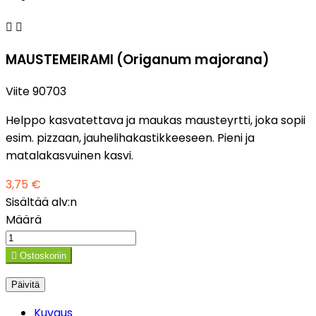


MAUSTEMEIRAMI (Origanum majorana)
Viite
90703
Helppo kasvatettava ja maukas mausteyrtti, joka sopii
esim. pizzaan, jauhelihakastikkeeseen. Pieni ja
matalakasvuinen kasvi.
3,75 €
Sisältää alv:n
Määrä

Ostoskoriin
Kuvaus