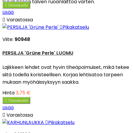
kuivaukseen talven ruoanlaittoa varten.

Ostoskoriin
Lisää

Varastossa

Pikakatselu
Viite:
90948
PERSILJA 'Grüne Perle' LUOMU
Lajikkeen lehdet ovat hyvin tiheäpoimuiset, mikä tekee
siitä todella koristeellisen. Korjaa lehtisatoa tarpeen
mukaan myöhäissyksyyn saakka.
Hinta
3,75 €

Ostoskoriin
Lisää

Varastossa

Pikakatselu