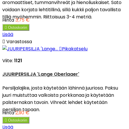
aromaattiset, tummanvihreät ja hienoliuskaiset. Sato
voidaan korjata lehtitillinä, sillä kukkii paljon tavallista
tilliä myöhemmin. Riittoisuus 3-4 metriä.
Hinta
3,75 €

Ostoskoriin
Lisää

Varastossa

Pikakatselu
Viite:
1121
JUURIPERSILJA 'Lange Oberlaaer'
Persiljalajike, josta käytetään lähinnä juuriosa. Paksu
juuri muistuttaa valkoista porkkanaa ja käytetään
palsternakan tavoin. Vihreät lehdet käytetään
persiljan tapaan.
Hinta
2,90 €

Ostoskoriin
Lisää