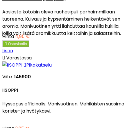
Aasiasta kotoisin oleva ruohosipuli parhaimmillaan
tuoreena. Kuivaus ja kypsentäminen heikentävät sen
aromia. Monivuotinen yrtti ilahduttaa kauniilla kukilla,
joilla voit lisätä aromikkuutta keittoihin ja salaatteihin.
Hinta
4,95 €

Ostoskoriin
Lisää

Varastossa

Pikakatselu
Viite:
145900
IISOPPI
Hyssopus officinalis. Monivuotinen. Mehiläisten suosima
koriste- ja hyötykasvi.