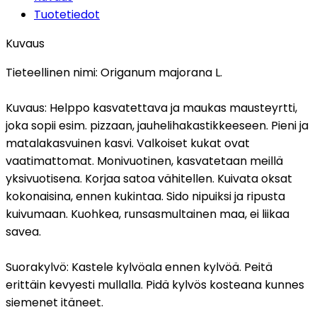
Tuotetiedot
Kuvaus
Tieteellinen nimi:
Origanum majorana L.
Kuvaus:
Helppo kasvatettava ja maukas mausteyrtti,
joka sopii esim. pizzaan, jauhelihakastikkeeseen. Pieni ja
matalakasvuinen kasvi. Valkoiset kukat ovat
vaatimattomat. Monivuotinen, kasvatetaan meillä
yksivuotisena. Korjaa satoa vähitellen. Kuivata oksat
kokonaisina, ennen kukintaa. Sido nipuiksi ja ripusta
kuivumaan. Kuohkea, runsasmultainen maa, ei liikaa
savea.
Suorakylvö:
Kastele kylvöala ennen kylvöä. Peitä
erittäin kevyesti mullalla. Pidä kylvös kosteana kunnes
siemenet itäneet.