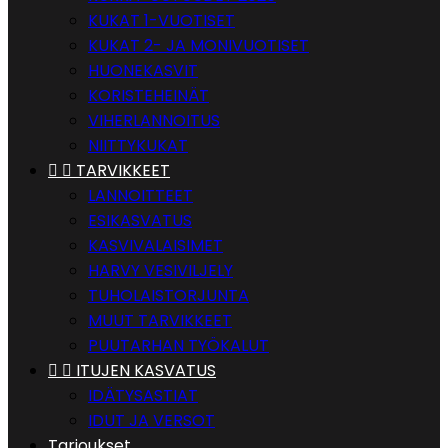
KUKAT 1-VUOTISET
KUKAT 2- JA MONIVUOTISET
HUONEKASVIT
KORISTEHEINÄT
VIHERLANNOITUS
NIITTYKUKAT


TARVIKKEET
LANNOITTEET
ESIKASVATUS
KASVIVALAISIMET
HARVY VESIVILJELY
TUHOLAISTORJUNTA
MUUT TARVIKKEET
PUUTARHAN TYÖKALUT


ITUJEN KASVATUS
IDÄTYSASTIAT
IDUT JA VERSOT
Tarjoukset