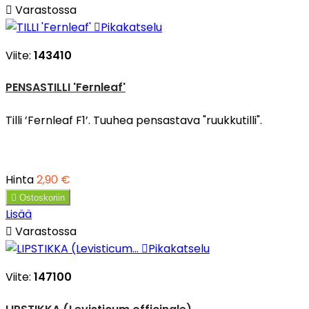

Varastossa

Pikakatselu
Viite:
143410
PENSASTILLI 'Fernleaf'
Tilli ’Fernleaf F1’. Tuuhea pensastava "ruukkutilli".
Hinta
2,90 €

Ostoskoriin
Lisää

Varastossa

Pikakatselu
Viite:
147100