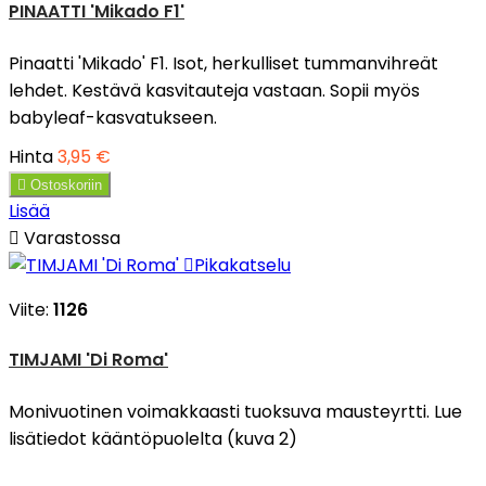
PINAATTI 'Mikado F1'
Pinaatti 'Mikado' F1. Isot, herkulliset tummanvihreät
lehdet. Kestävä kasvitauteja vastaan. Sopii myös
babyleaf-kasvatukseen.
Hinta
3,95 €

Ostoskoriin
Lisää

Varastossa

Pikakatselu
Viite:
1126
TIMJAMI 'Di Roma'
Monivuotinen voimakkaasti tuoksuva mausteyrtti. Lue
lisätiedot kääntöpuolelta (kuva 2)