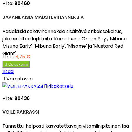
Viite:
90460
JAPANILAISIA MAUSTEVIHANNEKSIA
Aasialaisia sekavihanneksia sisältävä erikoissekoitus,
joka sisältää lajikkeita 'Komatsuna Green Boy', 'Mibuna
Mizuna Early', 'Mibuna Early', 'Misome' ja 'Mustard Red
Giant'.
Hinta
3,75 €

Ostoskoriin
Lisää

Varastossa

Pikakatselu
Viite:
90436
VOILEIPÄKRASSI
Tunnettu, helposti kasvatettava ja vitamiinipitoinen lisä