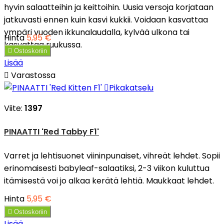
hyvin salaatteihin ja keittoihin. Uusia versoja korjataan
jatkuvasti ennen kuin kasvi kukkii. Voidaan kasvattaa
ympäri vuoden ikkunalaudalla, kylvää ulkona tai
Hinta
5,95 €
kasvattaa ruukussa.

Ostoskoriin
Lisää

Varastossa

Pikakatselu
Viite:
1397
PINAATTI 'Red Tabby F1'
Varret ja lehtisuonet viininpunaiset, vihreät lehdet. Sopii
erinomaisesti babyleaf-salaatiksi, 2-3 viikon kuluttua
itämisestä voi jo alkaa kerätä lehtiä. Maukkaat lehdet.
Hinta
5,95 €

Ostoskoriin
Lisää