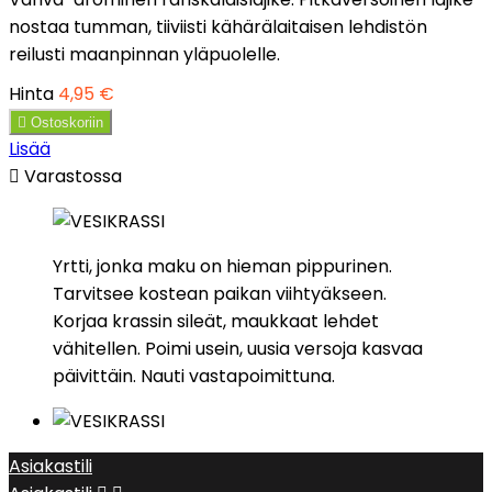
nostaa tumman, tiiviisti kähärälaitaisen lehdistön
reilusti maanpinnan yläpuolelle.
Hinta
4,95 €

Ostoskoriin
Lisää

Varastossa
Yrtti, jonka maku on hieman pippurinen.
Tarvitsee kostean paikan viihtyäkseen.
Korjaa krassin sileät, maukkaat lehdet
vähitellen. Poimi usein, uusia versoja kasvaa
päivittäin. Nauti vastapoimittuna.
Asiakastili