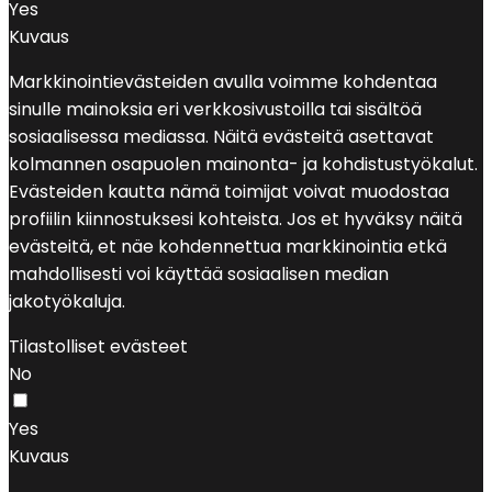
Yes
Kuvaus
Markkinointievästeiden avulla voimme kohdentaa
sinulle mainoksia eri verkkosivustoilla tai sisältöä
sosiaalisessa mediassa. Näitä evästeitä asettavat
kolmannen osapuolen mainonta- ja kohdistustyökalut.
Evästeiden kautta nämä toimijat voivat muodostaa
profiilin kiinnostuksesi kohteista. Jos et hyväksy näitä
evästeitä, et näe kohdennettua markkinointia etkä
mahdollisesti voi käyttää sosiaalisen median
jakotyökaluja.
Tilastolliset evästeet
No
Yes
Kuvaus