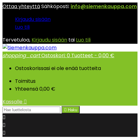
Ottaa yhteyttä
Sähköposti:
info@siemenkauppa.com
Kirjaudu sisään
Luo tili
Tervetuloa,
Kirjaudu sisään
tai
Luo tili
shopping_cart
Ostoskori:
0
Tuotteet - 0,00 €
Ostoskorissasi ei ole enää tuotteita
Toimitus
Yhteensä
0,00 €
Kassalle


Haku


