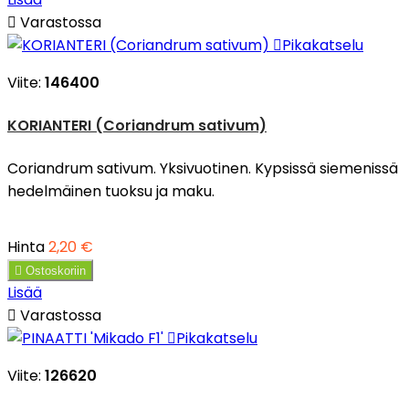

Varastossa

Pikakatselu
Viite:
146400
KORIANTERI (Coriandrum sativum)
Coriandrum sativum. Yksivuotinen. Kypsissä siemenissä
hedelmäinen tuoksu ja maku.
Hinta
2,20 €

Ostoskoriin
Lisää

Varastossa

Pikakatselu
Viite:
126620