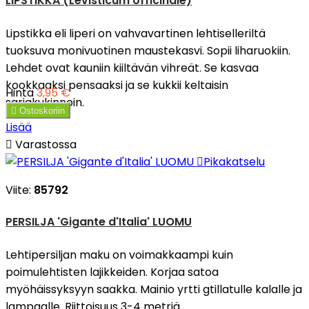
LIPSTIKKA (Levisticum officinale)
Lipstikka eli liperi on vahvavartinen lehtiselleriltä
tuoksuva monivuotinen maustekasvi. Sopii liharuokiin.
Lehdet ovat kauniin kiiltävän vihreät. Se kasvaa
kookkaaksi pensaaksi ja se kukkii keltaisin
Hinta
3,95 €
sarjakukinnoin.

Ostoskoriin
Lisää

Varastossa

Pikakatselu
Viite:
85792
PERSILJA 'Gigante d'Italia' LUOMU
Lehtipersiljan maku on voimakkaampi kuin
poimulehtisten lajikkeiden. Korjaa satoa
myöhäissyksyyn saakka. Mainio yrtti gtillatulle kalalle ja
lampaalle. Riittoisuus 3-4 metriä.