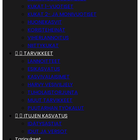
KUKAT 1-VUOTISET
KUKAT 2- JA MONIVUOTISET
HUONEKASVIT
KORISTEHEINÄT
VIHERLANNOITUS
NIITTYKUKAT


TARVIKKEET
LANNOITTEET
ESIKASVATUS
KASVIVALAISIMET
HARVY VESIVILJELY
TUHOLAISTORJUNTA
MUUT TARVIKKEET
PUUTARHAN TYÖKALUT


ITUJEN KASVATUS
IDÄTYSASTIAT
IDUT JA VERSOT
Tarjoukset