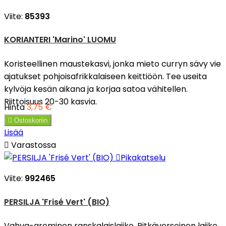
Viite:
85393
KORIANTERI 'Marino' LUOMU
Koristeellinen maustekasvi, jonka mieto curryn sävy vie
ajatukset pohjoisafrikkalaiseen keittiöön. Tee useita
kylvöja kesän aikana ja korjaa satoa vähitellen.
Riittoisuus 20-30 kasvia.
Hinta
3,75 €

Ostoskoriin
Lisää

Varastossa

Pikakatselu
Viite:
992465
PERSILJA 'Frisé Vert' (BIO)
Vahva-arominen ranskalaislajike. Pitkäversoinen lajike