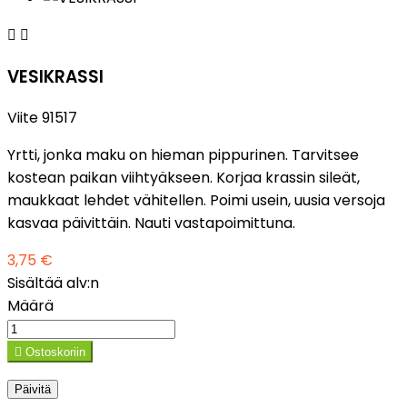


VESIKRASSI
Viite
91517
Yrtti, jonka maku on hieman pippurinen. Tarvitsee
kostean paikan viihtyäkseen. Korjaa krassin sileät,
maukkaat lehdet vähitellen. Poimi usein, uusia versoja
kasvaa päivittäin. Nauti vastapoimittuna.
3,75 €
Sisältää alv:n
Määrä

Ostoskoriin