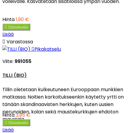
voileivälle. Kasvatetaan sisätiloissa ympäri vuoden.
Hinta
1,90 €

Ostoskoriin
Lisää

Varastossa

Pikakatselu
Viite:
991055
TILLI (BIO)
Tillin oletetaan kulkeutuneen Eurooppaan munkkien
matkassa. Noitien karkoitukseenkin käytetty yrtti on
tänään skandinaavisten herkkujen, kuten uusien
perunoiden, kalan sekä maustekurkkujen ehdoton
Hinta
3,95 €
maustaja.

Ostoskoriin
Lisää