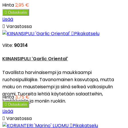
Hinta
2,95 €

Ostoskoriin
Lisää

Varastossa

Pikakatselu
Viite:
90314
KIINANSIPULI 'Garlic Oriental'
Tavallista harvinaisempi ja maukkaampi
ruohosipulilajike. Tavanomainen kasvutapa, mutta
maku on mausteisempi ja siinä selkeä valkosipulin
aromi. Tuoreita lehtiä käytetään salaatteihin,
Hinta
3,75 €
kastikkeisiin ja moniin ruokiin.

Ostoskoriin
Lisää

Varastossa

Pikakatselu