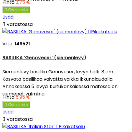
Hinta
3,75 €

Ostoskoriin
Lisää

Varastossa

Pikakatselu
Viite:
149521
BASILIKA 'Genoveser' (siemenlevy)
Siemenlevy basilika Genoveser, levyn halk. 8 cm.
Kasvata basilikaa vaivatta vaikka ikkunalaudalla.
Annoksessa 5 levyä. Kuitukankaisessa matossa on
siemenet valmiina.
Hinta
5,95 €

Ostoskoriin
Lisää

Varastossa

Pikakatselu