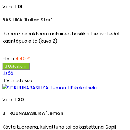
Viite:
1101
BASILIKA 'Italian Star'
Ihanan voimakkaan makuinen basilika. Lue lisätiedot
kääntöpuolelta (kuva 2)
Hinta
4,40 €

Ostoskoriin
Lisää

Varastossa

Pikakatselu
Viite:
1130
SITRUUNABASILIKA 'Lemon'
Käytä tuoreena, kuivattuna tai pakastettuna. Sopii