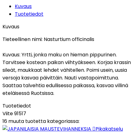
Kuvaus
Tuotetiedot
Kuvaus
Tieteellinen nimi:
Nasturtium officinalis
Kuvaus:
Yrtti, jonka maku on hieman pippurinen.
Tarvitsee kostean paikan viihtyäkseen. Korjaa krassin
sileät, maukkaat lehdet vähitellen. Poimi usein, uusia
versoja kasvaa päivittäin. Nauti vastapoimittuna.
Saattaa talvehtia edullisessa paikassa, kasvaa villinä
eteläisessä Ruotsissa.
Tuotetiedot
Viite
91517
16 muuta tuotetta kategoriassa:

Pikakatselu