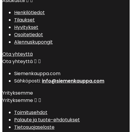
Asiakastili


Henkilötiedot
Tilaukset
Hyvitykset
Osoitetiedot
Alennuskupongit
Ota yhteyttä
Ota yhteyttä


Siemenkauppa.com
Sähköposti:
info@siemenkauppa.com
Yrityksemme
Yrityksemme


Toimitusehdot
Palaute ja tuote-ehdotukset
Tietosuojaseloste