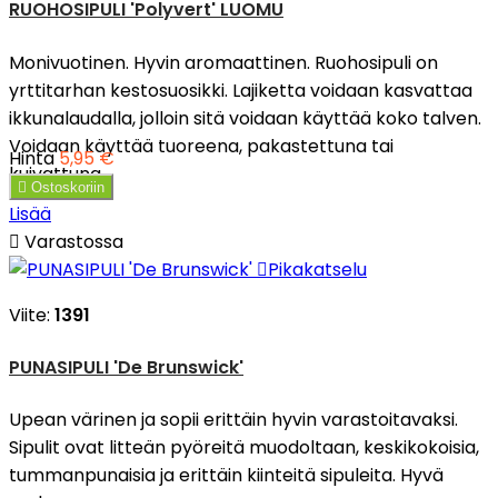
RUOHOSIPULI 'Polyvert' LUOMU
Monivuotinen. Hyvin aromaattinen. Ruohosipuli on
yrttitarhan kestosuosikki. Lajiketta voidaan kasvattaa
ikkunalaudalla, jolloin sitä voidaan käyttää koko talven.
Voidaan käyttää tuoreena, pakastettuna tai
Hinta
5,95 €
kuivattuna.

Ostoskoriin
Lisää

Varastossa

Pikakatselu
Viite:
1391
PUNASIPULI 'De Brunswick'
Upean värinen ja sopii erittäin hyvin varastoitavaksi.
Sipulit ovat litteän pyöreitä muodoltaan, keskikokoisia,
tummanpunaisia ja erittäin kiinteitä sipuleita. Hyvä