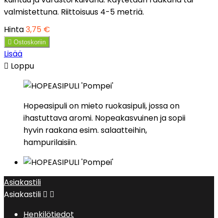
valmistettuna. Riittoisuus 4-5 metriä.
Hinta
3,75 €

Ostoskoriin
Lisää

Loppu
Hopeasipuli on mieto ruokasipuli, jossa on
ihastuttava aromi. Nopeakasvuinen ja sopii
hyvin raakana esim. salaatteihin,
hampurilaisiin.
Asiakastili
Asiakastili


Henkilötiedot