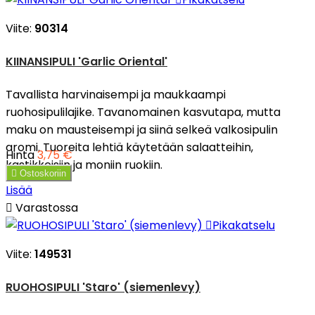
Viite:
90314
KIINANSIPULI 'Garlic Oriental'
Tavallista harvinaisempi ja maukkaampi
ruohosipulilajike. Tavanomainen kasvutapa, mutta
maku on mausteisempi ja siinä selkeä valkosipulin
aromi. Tuoreita lehtiä käytetään salaatteihin,
Hinta
3,75 €
kastikkeisiin ja moniin ruokiin.

Ostoskoriin
Lisää

Varastossa

Pikakatselu
Viite:
149531
RUOHOSIPULI 'Staro' (siemenlevy)