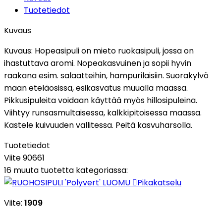
Tuotetiedot
Kuvaus
Kuvaus:
Hopeasipuli on mieto ruokasipuli, jossa on
ihastuttava aromi. Nopeakasvuinen ja sopii hyvin
raakana esim. salaatteihin, hampurilaisiin. Suorakylvö
maan eteläosissa, esikasvatus muualla maassa.
Pikkusipuleita voidaan käyttää myös hillosipuleina.
Viihtyy runsasmultaisessa, kalkkipitoisessa maassa.
Kastele kuivuuden vallitessa. Peitä kasvuharsolla.
Tuotetiedot
Viite
90661
16 muuta tuotetta kategoriassa:

Pikakatselu
Viite:
1909