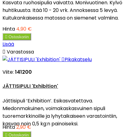
Kasvata ruohosipulia vaivatta. Monivuotinen. Kylvö
huhtikuusta. Itää 10 - 20 vrk. Annoksessa 5 levyä.
Kuitukankaisessa matossa on siemenet valmiina.
Hinta
4,90 €

Ostoskoriin
Lisää

Varastossa

Pikakatselu
Viite:
141200
JÄTTISIPULI 'Exhibition'
Jättisipuli ’Exhibition’. Esikasvatettava.
Miedonmakuinen, voimakaskasvuinen sipuli
tuoremarkkinoille ja lyhytaikaiseen varastointiin,
kasvaa noin 0,5 kg:n painoiseksi.
Hinta
2,90 €

Ostoskoriin