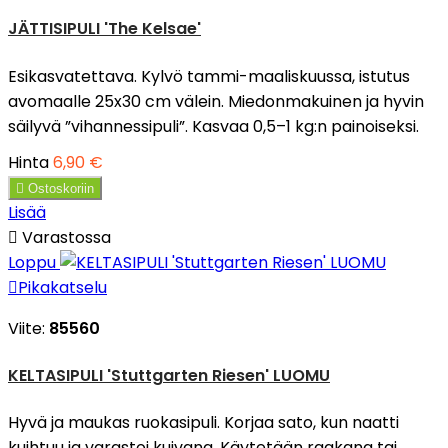
JÄTTISIPULI 'The Kelsae'
Esikasvatettava. Kylvö tammi-maaliskuussa, istutus
avomaalle 25x30 cm välein. Miedonmakuinen ja hyvin
säilyvä ”vihannessipuli”. Kasvaa 0,5–1 kg:n painoiseksi.
Hinta
6,90 €

Ostoskoriin
Lisää

Varastossa
Loppu

Pikakatselu
Viite:
85560
KELTASIPULI 'Stuttgarten Riesen' LUOMU
Hyvä ja maukas ruokasipuli. Korjaa sato, kun naatti
kuihtuu ja varastoi kuivana. Käytetään raakana tai