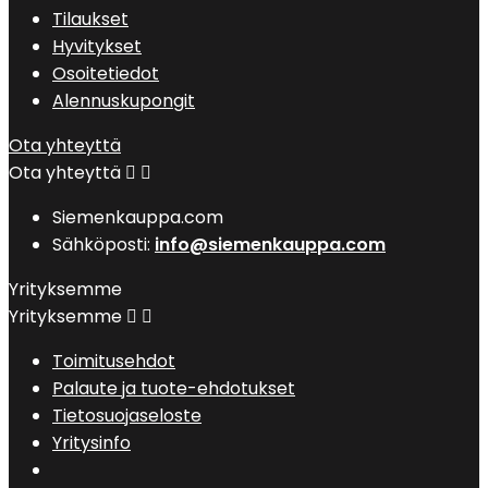
Tilaukset
Hyvitykset
Osoitetiedot
Alennuskupongit
Ota yhteyttä
Ota yhteyttä


Siemenkauppa.com
Sähköposti:
info@siemenkauppa.com
Yrityksemme
Yrityksemme


Toimitusehdot
Palaute ja tuote-ehdotukset
Tietosuojaseloste
Yritysinfo