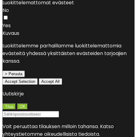
Luokittelemattomat evästeet
No
Yes
Kuvaus
Luokittelemme parhaillamme luokittelemattomia
evästeitä yhdessä yksittäisten evästeiden tarjoajien
kanssa.
> Peruuta
Accept Selection
Accept All
Uutiskirje
Voit peruuttaa tilauksen milloin tahansa. Katso
yhteystietomme oikeudellisista tiedoista.