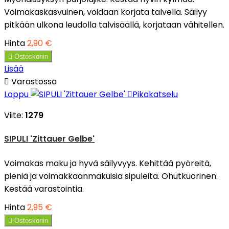
Voimakaskasvuinen, voidaan korjata talvella. Säilyy
pitkään ulkona leudolla talvisäällä, korjataan vähitellen.
Hinta
2,90 €

Ostoskoriin
Lisää

Varastossa
Loppu

Pikakatselu
Viite:
1279
SIPULI 'Zittauer Gelbe'
Voimakas maku ja hyvä säilyvyys. Kehittää pyöreitä,
pieniä ja voimakkaanmakuisia sipuleita. Ohutkuorinen.
Kestää varastointia.
Hinta
2,95 €

Ostoskoriin