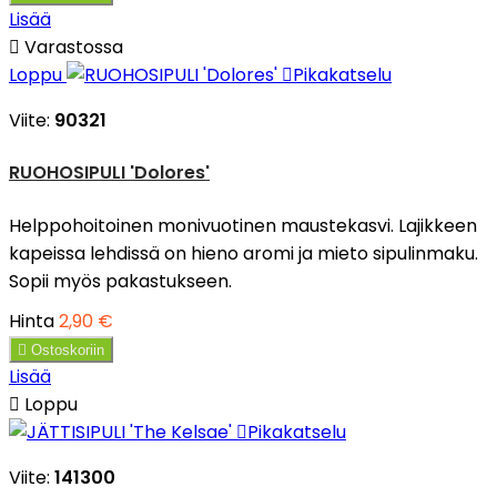
Lisää

Varastossa
Loppu

Pikakatselu
Viite:
90321
RUOHOSIPULI 'Dolores'
Helppohoitoinen monivuotinen maustekasvi. Lajikkeen
kapeissa lehdissä on hieno aromi ja mieto sipulinmaku.
Sopii myös pakastukseen.
Hinta
2,90 €

Ostoskoriin
Lisää

Loppu

Pikakatselu
Viite:
141300