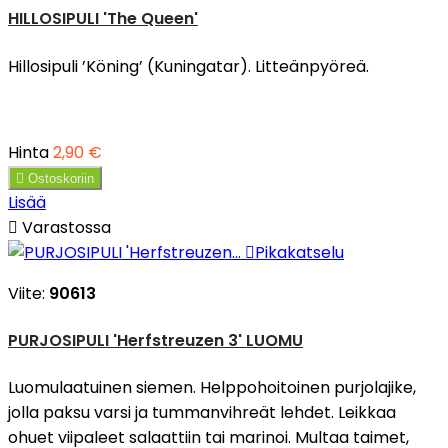
HILLOSIPULI 'The Queen'
Hillosipuli ’Köning’ (Kuningatar). Litteänpyöreä.
Hinta
2,90 €

Ostoskoriin
Lisää

Varastossa

Pikakatselu
Viite:
90613
PURJOSIPULI 'Herfstreuzen 3' LUOMU
Luomulaatuinen siemen. Helppohoitoinen purjolajike,
jolla paksu varsi ja tummanvihreät lehdet. Leikkaa
ohuet viipaleet salaattiin tai marinoi. Multaa taimet,