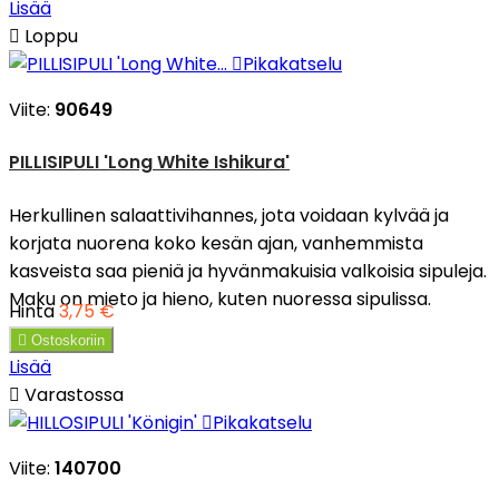
Lisää

Loppu

Pikakatselu
Viite:
90649
PILLISIPULI 'Long White Ishikura'
Herkullinen salaattivihannes, jota voidaan kylvää ja
korjata nuorena koko kesän ajan, vanhemmista
kasveista saa pieniä ja hyvänmakuisia valkoisia sipuleja.
Maku on mieto ja hieno, kuten nuoressa sipulissa.
Hinta
3,75 €

Ostoskoriin
Lisää

Varastossa

Pikakatselu
Viite:
140700