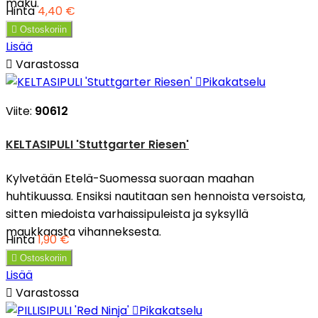
maku.
Hinta
4,40 €

Ostoskoriin
Lisää

Varastossa

Pikakatselu
Viite:
90612
KELTASIPULI 'Stuttgarter Riesen'
Kylvetään Etelä-Suomessa suoraan maahan
huhtikuussa. Ensiksi nautitaan sen hennoista versoista,
sitten miedoista varhaissipuleista ja syksyllä
maukkaasta vihanneksesta.
Hinta
1,90 €

Ostoskoriin
Lisää

Varastossa

Pikakatselu