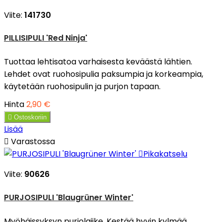
Viite:
141730
PILLISIPULI 'Red Ninja'
Tuottaa lehtisatoa varhaisesta keväästä lähtien.
Lehdet ovat ruohosipulia paksumpia ja korkeampia,
käytetään ruohosipulin ja purjon tapaan.
Hinta
2,90 €

Ostoskoriin
Lisää

Varastossa

Pikakatselu
Viite:
90626
PURJOSIPULI 'Blaugrüner Winter'
Myöhäissyksyn purjolajike. Kestää hyvin kylmää.