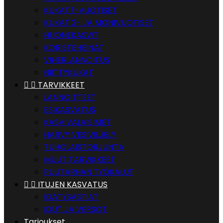
KUKAT 1-VUOTISET
KUKAT 2- JA MONIVUOTISET
HUONEKASVIT
KORISTEHEINÄT
VIHERLANNOITUS
NIITTYKUKAT


TARVIKKEET
LANNOITTEET
ESIKASVATUS
KASVIVALAISIMET
HARVY VESIVILJELY
TUHOLAISTORJUNTA
MUUT TARVIKKEET
PUUTARHAN TYÖKALUT


ITUJEN KASVATUS
IDÄTYSASTIAT
IDUT JA VERSOT
Tarjoukset