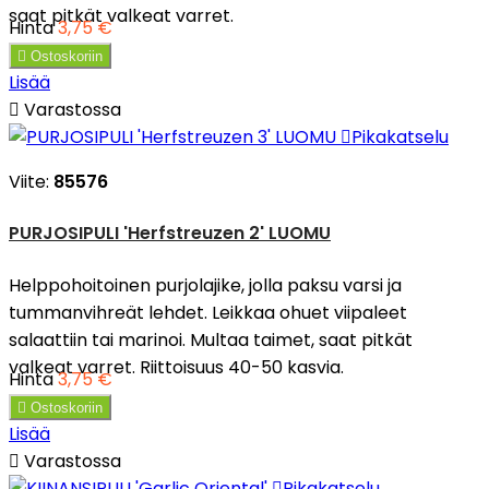
saat pitkät valkeat varret.
Hinta
3,75 €

Ostoskoriin
Lisää

Varastossa

Pikakatselu
Viite:
85576
PURJOSIPULI 'Herfstreuzen 2' LUOMU
Helppohoitoinen purjolajike, jolla paksu varsi ja
tummanvihreät lehdet. Leikkaa ohuet viipaleet
salaattiin tai marinoi. Multaa taimet, saat pitkät
valkeat varret. Riittoisuus 40-50 kasvia.
Hinta
3,75 €

Ostoskoriin
Lisää

Varastossa

Pikakatselu