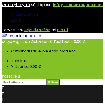
Ottaa yhteyttä
Sähköposti:
info@siemenkauppa.com
Kirjaudu sisään
Luo tili
Tervetuloa,
Kirjaudu sisään
tai
Luo tili
shopping_cart
Ostoskori:
0
Tuotteet - 0,00 €
Ostoskorissasi ei ole enää tuotteita
Toimitus
Yhteensä
0,00 €
Kassalle


Haku


