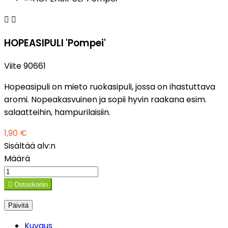


HOPEASIPULI 'Pompei'
Viite
90661
Hopeasipuli on mieto ruokasipuli, jossa on ihastuttava
aromi. Nopeakasvuinen ja sopii hyvin raakana esim.
salaatteihin, hampurilaisiin.
1,90 €
Sisältää alv:n
Määrä

Ostoskoriin
Kuvaus